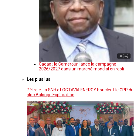
© (DR)
Cacao : le Cameroun lance la campagne
2026/2027 dans un marché mondial en repli
Les plus lus
Pétrole : la SNH et OCTAVIA ENERGY bouclent le CPP du
bloc Bolongo Exploration