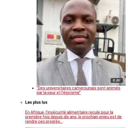
© JDC
‘’Des universitaires camerounais sont animés
par la peur et l’égoïsme’’
Les plus lus
En Afrique, l’insécurité alimentaire recule pour la
première fois depuis dix ans, le prochain enjeu est de
rendre ces progrès…