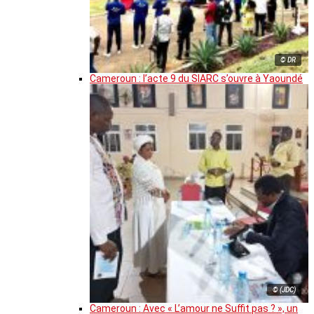
© DR
Cameroun : l’acte 9 du SIARC s’ouvre à Yaoundé
© (JDC)
Cameroun : Avec « L’amour ne Suffit pas ? », un