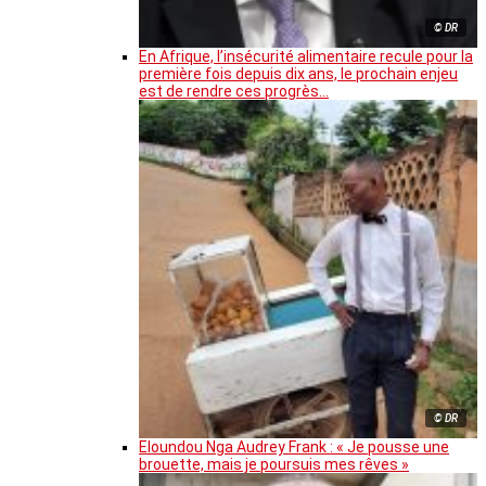
© DR
En Afrique, l’insécurité alimentaire recule pour la
première fois depuis dix ans, le prochain enjeu
est de rendre ces progrès…
© DR
Eloundou Nga Audrey Frank : « Je pousse une
brouette, mais je poursuis mes rêves »