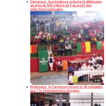
Cameroun : la présidence ordonne le déblocage
de près de 500 millions de F au profit des
sélections nationales
© DR
Kickboxing : le Cameroun remporte 40 médailles
aux 11e Championnats africains