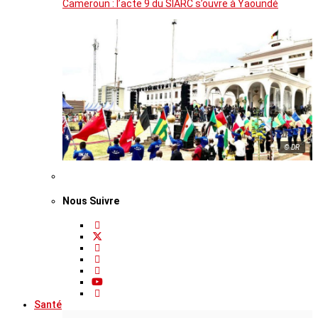
Cameroun : l’acte 9 du SIARC s’ouvre à Yaoundé
© DR
Nous Suivre
Santé