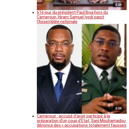
© DR
61è jour du président Paul Biya hors du
Cameroun, Hiram Samuel Iyodi saisit
l’Assemblée nationale
© DR
Cameroun : accusé d’avoir participé à la
préparation d’un coup d’Etat, Sani Mouhamadou
dénonce des « accusations totalement fausses