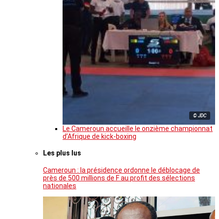
© JDC
Le Cameroun accueille le onzième championnat
d’Afrique de kick-boxing
Les plus lus
Cameroun : la présidence ordonne le déblocage de
près de 500 millions de F au profit des sélections
nationales