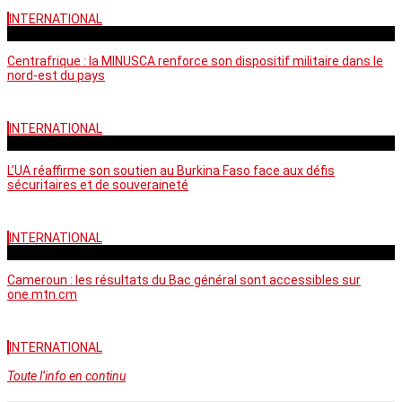
INTERNATIONAL
vendredi - 06:59 GMT
Centrafrique : la MINUSCA renforce son dispositif militaire dans le
nord-est du pays
INTERNATIONAL
vendredi - 06:58 GMT
L’UA réaffirme son soutien au Burkina Faso face aux défis
sécuritaires et de souveraineté
INTERNATIONAL
mercredi - 10:46 GMT
Cameroun : les résultats du Bac général sont accessibles sur
one.mtn.cm
INTERNATIONAL
Toute l’info en continu