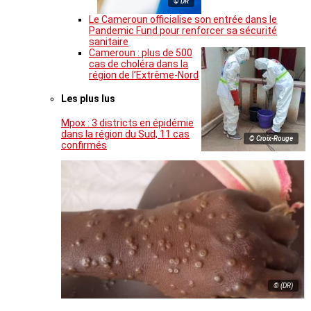
© DR
Le Cameroun officialise son entrée dans le
Pandemic Fund pour renforcer sa sécurité
sanitaire
Cameroun : plus de 500
cas de choléra dans la
région de l’Extrême-Nord
Les plus lus
Mpox : 3 districts en épidémie
dans la région du Sud, 11 cas
© Croix-Rouge
confirmés
© (DR)