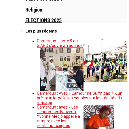
Religion
ELECTIONS 2025
Les plus récents
Cameroun : l’acte 9 du
SIARC s’ouvre à Yaoundé
© DR
© (JDC)
Cameroun : Avec « L’amour ne Suffit pas ? », un
prêtre interpelle les couples sur les réalités du
mariage
Cameroun : avec « Les
Tendresses Fauves »,
Yvonne Medjo appelle à
rompre avec les
relations toxiques