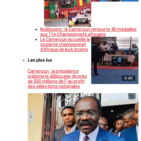
© DR
Kickboxing : le Cameroun remporte 40 médailles
aux 11e Championnats africains
Le Cameroun accueille le
onzième championnat
d’Afrique de kick-boxing
Les plus lus
Cameroun : la présidence
ordonne le déblocage de près
© JDC
de 500 millions de F au profit
des sélections nationales