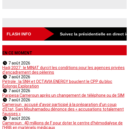
FLASH INFO
Suivez la présidentielle en direct i
EN CE MOMENT
7 août 2026
Hadj 2027 : le MINAT durcit les conditions pour les agences privées
d’encadrement des pèlerins
7 août 2026
Pétrole : la SNH et OCTAVIA ENERGY bouclent le CPP du bloc
Bolongo Exploration
7 août 2026
Paripesa Cameroun après un changement de téléphone ou de SIM
7 août 2026
Cameroun : accusé d’avoir participé à la préparation d’un coup
d’Etat, Sani Mouhamadou dénonce des « accusations totalement
fausses »
7 août 2026
Cameroun : 40 millions de F pour doter le centre d’hémodialyse de
l’HRB en matériels médicaux