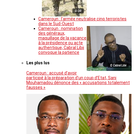
© DR
Cameroun : l’armée neutralise cinq terroristes
dans le Sud-Ouest
Cameroun : nomination
des généraux,
maquillage de la vacance
à la présidence ou acte
authentique, Cabral Libii
convoque la patience
Les plus lus
© Cabral Libii
Cameroun : accusé d’avoir
participé à la préparation d’un coup d’Etat, Sani
Mouhamadou dénonce des « accusations totalement
fausses »