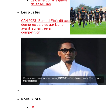
Le Cameroun à la quête
de sa 6e CAN
Les plus lus
CAN 2023 : Samuel Eto’o dit ses
dernières paroles aux Lions
avant leur entrée en
compétition
© Cameroun,Cameroun vs Guinée,CAN 2023,Côte d’Ivoire,Samuel Eto’o,Lions
Indomptables
Nous Suivre