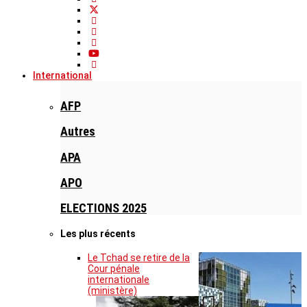
International
AFP
Autres
APA
APO
ELECTIONS 2025
Les plus récents
Le Tchad se retire de la
Cour pénale
internationale
(ministère)