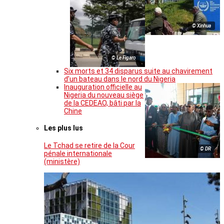
© Xinhua
© Le Figaro
Six morts et 34 disparus suite au chavirement
d’un bateau dans le nord du Nigeria
Inauguration officielle au
Nigeria du nouveau siège
de la CEDEAO, bâti par la
Chine
Les plus lus
Le Tchad se retire de la Cour
© DR
pénale internationale
(ministère)