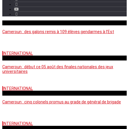
mercredi - 11:11 GMT
Cameroun : des galons remis à 109 élèves gendarmes à l’Est
INTERNATIONAL
mercredi - 10:50 GMT
Cameroun : début ce 05 août des finales nationales des jeux
universitaires
INTERNATIONAL
lundi - 16:32 GMT
Cameroun : cinq colonels promus au grade de général de brigade
INTERNATIONAL
mardi - 15:43 GMT