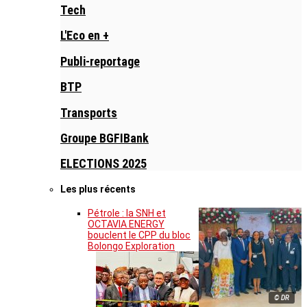
Tech
L'Eco en +
Publi-reportage
BTP
Transports
Groupe BGFIBank
ELECTIONS 2025
Les plus récents
Pétrole : la SNH et
OCTAVIA ENERGY
bouclent le CPP du bloc
Bolongo Exploration
© DR