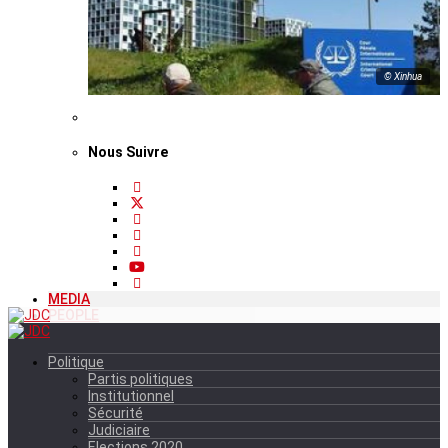
© Xinhua
Nous Suivre
MEDIA
PEOPLE
Politique
Partis politiques
Institutionnel
Sécurité
Judiciaire
Elections 2020