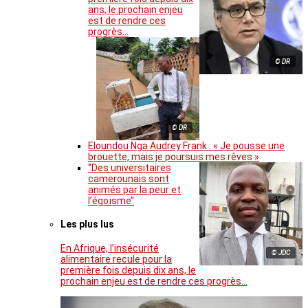
ans, le prochain enjeu
est de rendre ces
progrès…
© DR
© DR
Eloundou Nga Audrey Frank : « Je pousse une
brouette, mais je poursuis mes rêves »
‘’Des universitaires
camerounais sont
animés par la peur et
l’égoïsme’’
Les plus lus
En Afrique, l’insécurité
© JDC
alimentaire recule pour la
première fois depuis dix ans, le
prochain enjeu est de rendre ces progrès…