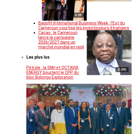
© DR
Bagofit International Business Week : l’Est du
Cameroun courtise les investisseurs étrangers
Cacao : le Cameroun
lance la campagne
2026/2027 dans un
marché mondial en repli
Les plus lus
Pétrole : la SNH et OCTAVIA
© (DR)
ENERGY bouclent le CPP du
bloc Bolongo Exploration