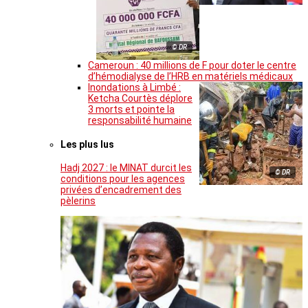
© DR
Cameroun : 40 millions de F pour doter le centre
d’hémodialyse de l’HRB en matériels médicaux
Inondations à Limbé :
Ketcha Courtès déplore
3 morts et pointe la
responsabilité humaine
Les plus lus
Hadj 2027 : le MINAT durcit les
© DR
conditions pour les agences
privées d’encadrement des
pèlerins