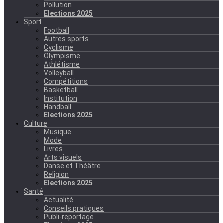
Pollution
Elections 2025
Sport
Football
Autres sports
Cyclisme
Olympisme
Athlétisme
Volleyball
Compétitions
Basketball
Institution
Handball
Elections 2025
Culture
Musique
Mode
Livres
Arts visuels
Danse et Théâtre
Religion
Elections 2025
Santé
Actualité
Conseils pratiques
Publi-reportage