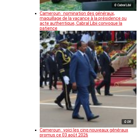
© Cabral Libii
Cameroun : nomination des généraux,
maquillage de la vacance à la présidence ou
acte authentique, Cabral Libii convoque la
patience
© DR
Cameroun : voici les cinq nouveaux généraux
promus ce 03 août 2026