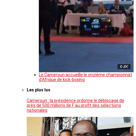
© JDC
Le Cameroun accueille le onzième championnat
d’Afrique de kick-boxing
Les plus lus
Cameroun : la présidence ordonne le déblocage de
près de 500 millions de F au profit des sélections
nationales