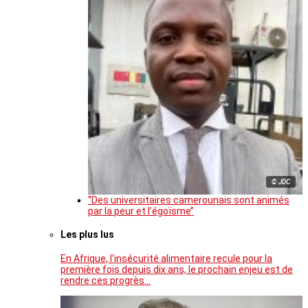
© JDC
‘’Des universitaires camerounais sont animés
par la peur et l’égoïsme’’
Les plus lus
En Afrique, l’insécurité alimentaire recule pour la
première fois depuis dix ans, le prochain enjeu est de
rendre ces progrès…