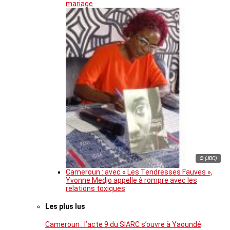
mariage
© (JDC)
Cameroun : avec « Les Tendresses Fauves »,
Yvonne Medjo appelle à rompre avec les
relations toxiques
Les plus lus
Cameroun : l’acte 9 du SIARC s’ouvre à Yaoundé