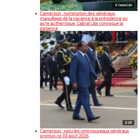
© Cabral Libii
Cameroun : nomination des généraux,
maquillage de la vacance à la présidence ou
acte authentique, Cabral Libii convoque la
patience
© DR
Cameroun : voici les cinq nouveaux généraux
promus ce 03 août 2026