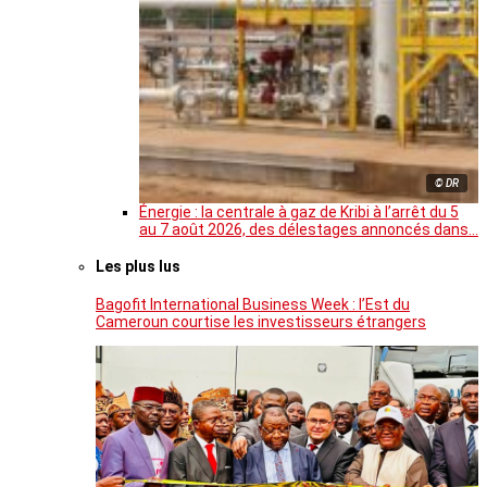
© DR
Énergie : la centrale à gaz de Kribi à l’arrêt du 5
au 7 août 2026, des délestages annoncés dans…
Les plus lus
Bagofit International Business Week : l’Est du
Cameroun courtise les investisseurs étrangers