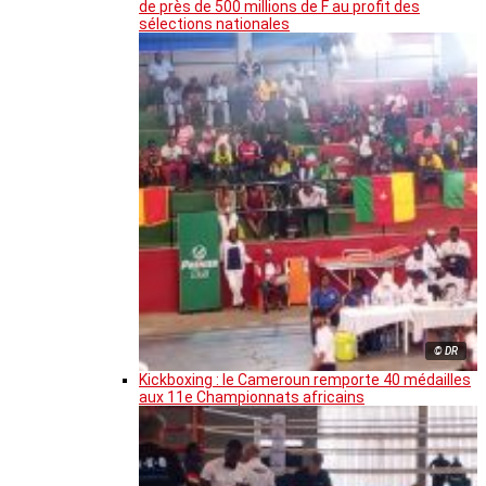
de près de 500 millions de F au profit des
sélections nationales
© DR
Kickboxing : le Cameroun remporte 40 médailles
aux 11e Championnats africains