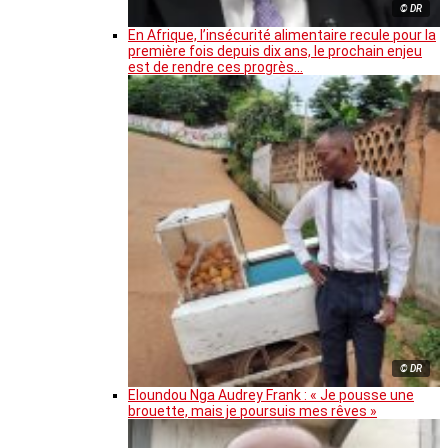
© DR
En Afrique, l’insécurité alimentaire recule pour la
première fois depuis dix ans, le prochain enjeu
est de rendre ces progrès…
© DR
Eloundou Nga Audrey Frank : « Je pousse une
brouette, mais je poursuis mes rêves »