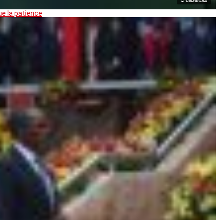
© Cabral Libii
ue la patience