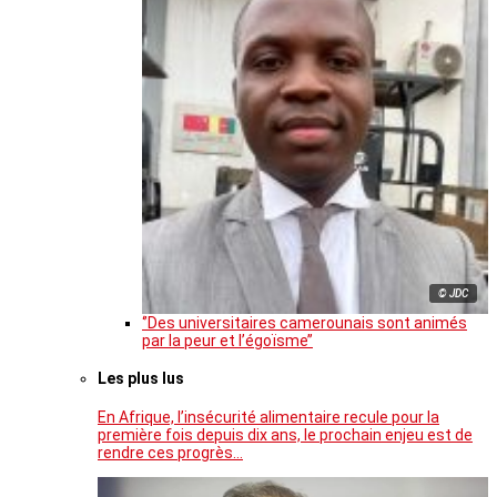
© JDC
‘’Des universitaires camerounais sont animés
par la peur et l’égoïsme’’
Les plus lus
En Afrique, l’insécurité alimentaire recule pour la
première fois depuis dix ans, le prochain enjeu est de
rendre ces progrès…