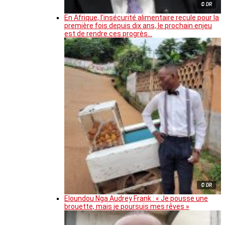
© DR
En Afrique, l’insécurité alimentaire recule pour la
première fois depuis dix ans, le prochain enjeu
est de rendre ces progrès…
© DR
Eloundou Nga Audrey Frank : « Je pousse une
brouette, mais je poursuis mes rêves »