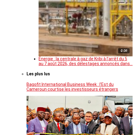
© DR
Énergie : la centrale à gaz de Kribi à l’arrêt du 5
au 7 août 2026, des délestages annoncés dans…
Les plus lus
Bagofit International Business Week : l’Est du
Cameroun courtise les investisseurs étrangers