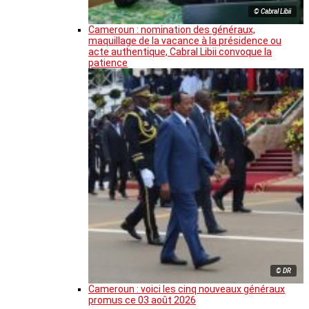
© Cabral Libii
Cameroun : nomination des généraux,
maquillage de la vacance à la présidence ou
acte authentique, Cabral Libii convoque la
patience
© DR
Cameroun : voici les cinq nouveaux généraux
promus ce 03 août 2026