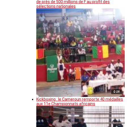
de près de 500 millions de F au profit des
sélections nationales
© DR
Kickboxing : le Cameroun remporte 40 médailles
aux 11e Championnats africains