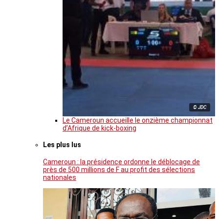
© JDC
Le Cameroun accueille le onzième championnat
d’Afrique de kick-boxing
Les plus lus
Cameroun : la présidence ordonne le déblocage de
près de 500 millions de F au profit des sélections
nationales