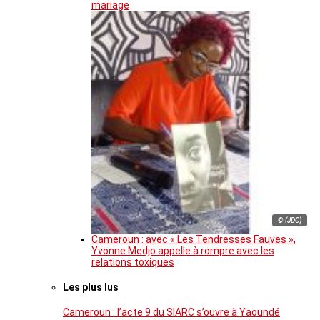
mariage
© (JDC)
Cameroun : avec « Les Tendresses Fauves »,
Yvonne Medjo appelle à rompre avec les
relations toxiques
Les plus lus
Cameroun : l’acte 9 du SIARC s’ouvre à Yaoundé