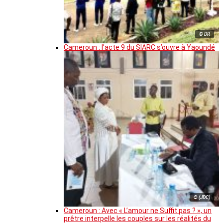
© DR
Cameroun : l’acte 9 du SIARC s’ouvre à Yaoundé
© (JDC)
Cameroun : Avec « L’amour ne Suffit pas ? », un
prêtre interpelle les couples sur les réalités du