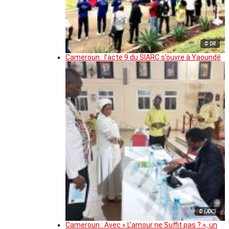
© DR
Cameroun : l’acte 9 du SIARC s’ouvre à Yaoundé
© (JDC)
Cameroun : Avec « L’amour ne Suffit pas ? », un