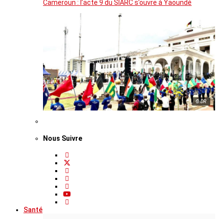
Cameroun : l’acte 9 du SIARC s’ouvre à Yaoundé
© DR
Nous Suivre
Santé