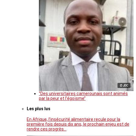
© JDC
‘’Des universitaires camerounais sont animés
par la peur et l’égoïsme’’
Les plus lus
En Afrique, l’insécurité alimentaire recule pour la
première fois depuis dix ans, le prochain enjeu est de
rendre ces progrès…