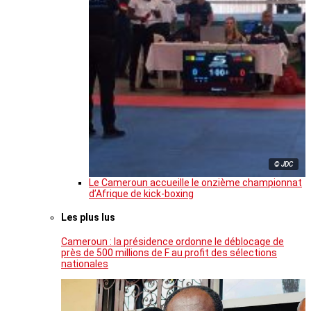
© JDC
Le Cameroun accueille le onzième championnat
d’Afrique de kick-boxing
Les plus lus
Cameroun : la présidence ordonne le déblocage de
près de 500 millions de F au profit des sélections
nationales