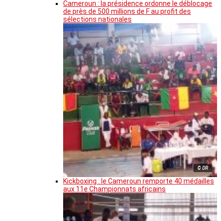
Cameroun : la présidence ordonne le déblocage
de près de 500 millions de F au profit des
sélections nationales
© DR
Kickboxing : le Cameroun remporte 40 médailles
aux 11e Championnats africains