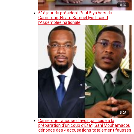
© DR
61è jour du président Paul Biya hors du
Cameroun, Hiram Samuel Iyodi saisit
l’Assemblée nationale
© DR
Cameroun : accusé d’avoir participé à la
préparation d’un coup d’Etat, Sani Mouhamadou
dénonce des « accusations totalement fausses