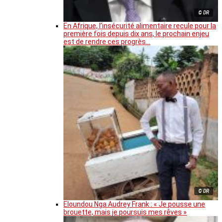
© DR
En Afrique, l’insécurité alimentaire recule pour la
première fois depuis dix ans, le prochain enjeu
est de rendre ces progrès…
© DR
Eloundou Nga Audrey Frank : « Je pousse une
brouette, mais je poursuis mes rêves »