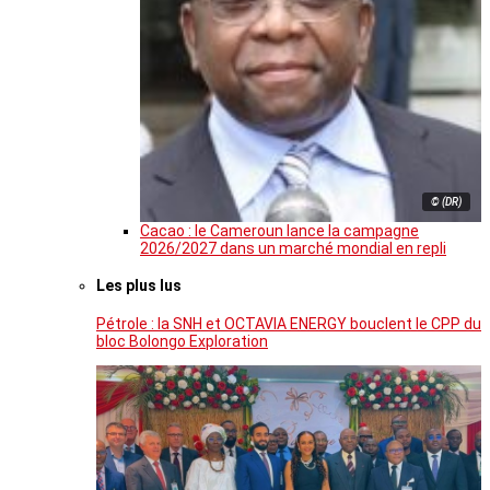
© (DR)
Cacao : le Cameroun lance la campagne
2026/2027 dans un marché mondial en repli
Les plus lus
Pétrole : la SNH et OCTAVIA ENERGY bouclent le CPP du
bloc Bolongo Exploration