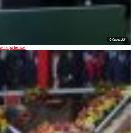
© Cabral Libii
ue la patience