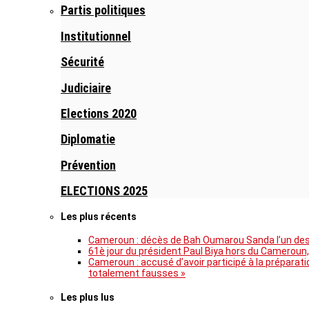
Partis politiques
Institutionnel
Sécurité
Judiciaire
Elections 2020
Diplomatie
Prévention
ELECTIONS 2025
Les plus récents
Cameroun : décès de Bah Oumarou Sanda l’un des 
61è jour du président Paul Biya hors du Cameroun,
Cameroun : accusé d’avoir participé à la prépara
totalement fausses »
Les plus lus