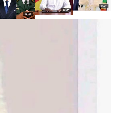
© DR
© DR
© DR