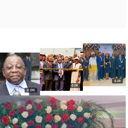
© DR
© DR
© (DR)