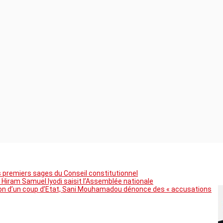
premiers sages du Conseil constitutionnel
 Hiram Samuel Iyodi saisit l’Assemblée nationale
tion d’un coup d’Etat, Sani Mouhamadou dénonce des « accusations