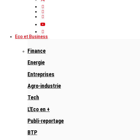
Eco et Business
Finance
Energie
Entreprises
Agro-industrie
Tech
L'Eco en +
Publi-reportage
BTP