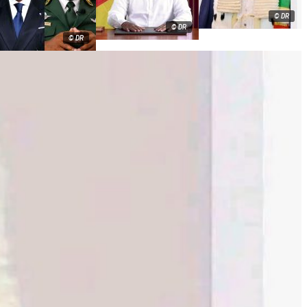
© DR
© DR
© DR