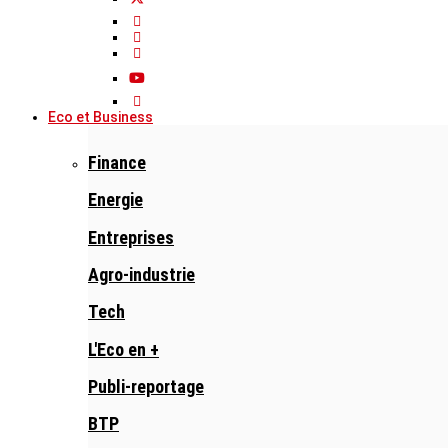
Eco et Business
Finance
Energie
Entreprises
Agro-industrie
Tech
L'Eco en +
Publi-reportage
BTP