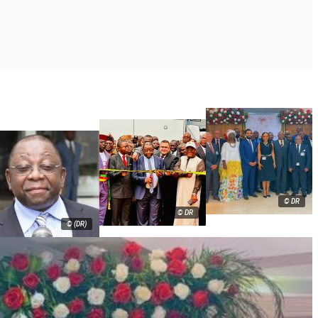
© DR
© DR
© (DR)