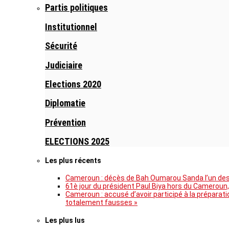
Partis politiques
Institutionnel
Sécurité
Judiciaire
Elections 2020
Diplomatie
Prévention
ELECTIONS 2025
Les plus récents
Cameroun : décès de Bah Oumarou Sanda l’un des 
61è jour du président Paul Biya hors du Cameroun,
Cameroun : accusé d’avoir participé à la prépara
totalement fausses »
Les plus lus