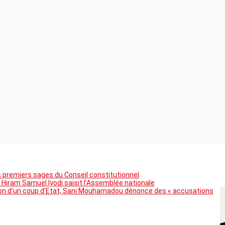
premiers sages du Conseil constitutionnel
 Hiram Samuel Iyodi saisit l’Assemblée nationale
tion d’un coup d’Etat, Sani Mouhamadou dénonce des « accusations