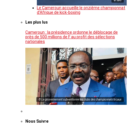
© JDC
Le Cameroun accueille le onzième championnat
d’Afrique de kick-boxing
Les plus lus
Cameroun : la présidence ordonne le déblocage de
près de 500 millions de F au profit des sélections
nationales
© Le gouvernement subventionne les clubs des championnats locaux
Nous Suivre