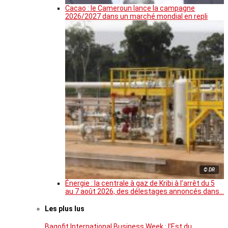
Cacao : le Cameroun lance la campagne
2026/2027 dans un marché mondial en repli
© DR
Énergie : la centrale à gaz de Kribi à l’arrêt du 5
au 7 août 2026, des délestages annoncés dans…
Les plus lus
Bagofit International Business Week : l’Est du