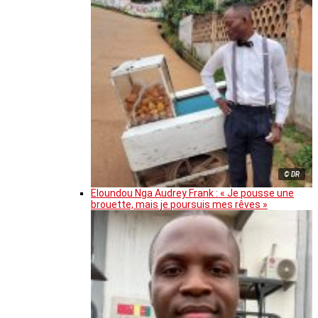
© DR
Eloundou Nga Audrey Frank : « Je pousse une
brouette, mais je poursuis mes rêves »