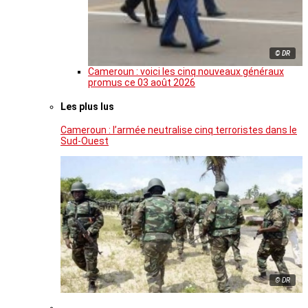
© DR
Cameroun : voici les cinq nouveaux généraux
promus ce 03 août 2026
Les plus lus
Cameroun : l’armée neutralise cinq terroristes dans le
Sud-Ouest
© DR