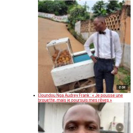
© DR
Eloundou Nga Audrey Frank : « Je pousse une
brouette, mais je poursuis mes rêves »