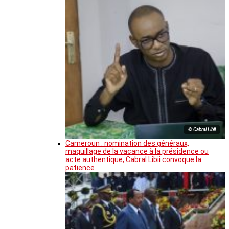
© Cabral Libii
Cameroun : nomination des généraux,
maquillage de la vacance à la présidence ou
acte authentique, Cabral Libii convoque la
patience