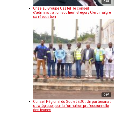
© DR
Crise au Groupe Castel : le conseil
d’administration soutient Grégory Clerc malgré
sa révocation
© DR
Conseil Régional du Sud et EDC : Un partenariat
stratégique pour la formation professionnelle
des jeunes