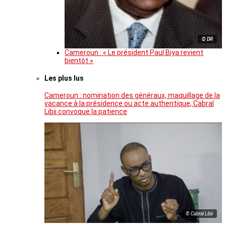
© DR
Cameroun : « Le président Paul Biya revient
bientôt »
Les plus lus
Cameroun : nomination des généraux, maquillage de la
vacance à la présidence ou acte authentique, Cabral
Libii convoque la patience
© Cabral Libii