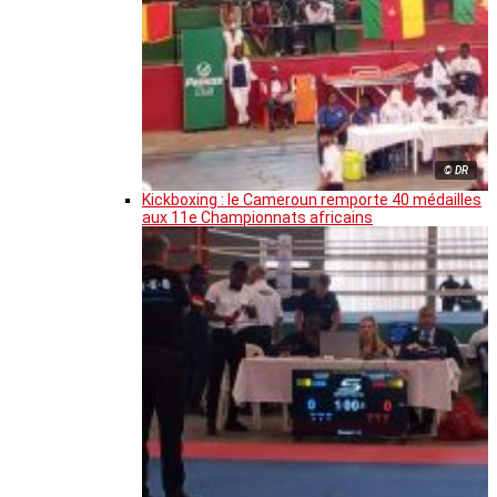
© DR
Kickboxing : le Cameroun remporte 40 médailles
aux 11e Championnats africains