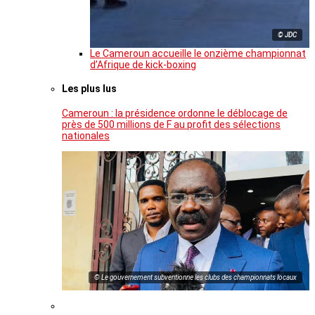
© JDC
Le Cameroun accueille le onzième championnat
d’Afrique de kick-boxing
Les plus lus
Cameroun : la présidence ordonne le déblocage de
près de 500 millions de F au profit des sélections
nationales
© Le gouvernement subventionne les clubs des championnats locaux