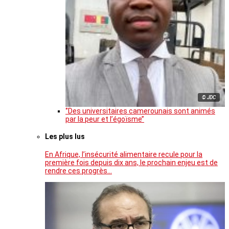
© JDC
‘’Des universitaires camerounais sont animés
par la peur et l’égoïsme’’
Les plus lus
En Afrique, l’insécurité alimentaire recule pour la
première fois depuis dix ans, le prochain enjeu est de
rendre ces progrès…