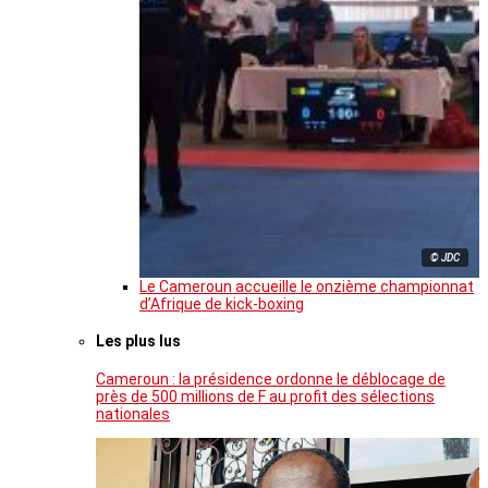
© JDC
Le Cameroun accueille le onzième championnat
d’Afrique de kick-boxing
Les plus lus
Cameroun : la présidence ordonne le déblocage de
près de 500 millions de F au profit des sélections
nationales