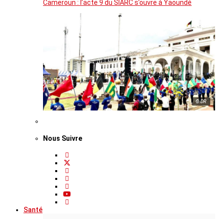
Cameroun : l’acte 9 du SIARC s’ouvre à Yaoundé
© DR
Nous Suivre
Santé