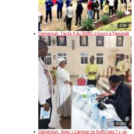
© DR
Cameroun : l’acte 9 du SIARC s’ouvre à Yaoundé
© (JDC)
Cameroun : Avec « L’amour ne Suffit pas ? », un