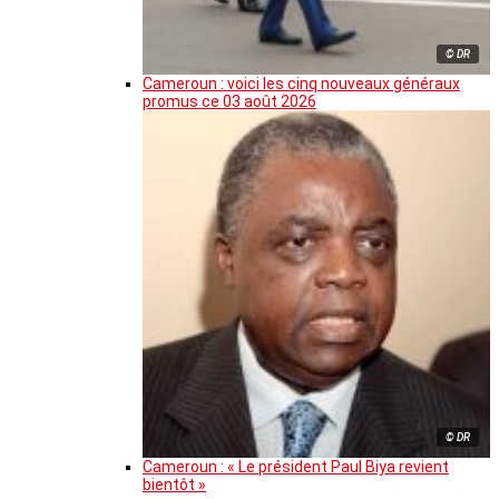
© DR
Cameroun : voici les cinq nouveaux généraux
promus ce 03 août 2026
© DR
Cameroun : « Le président Paul Biya revient
bientôt »