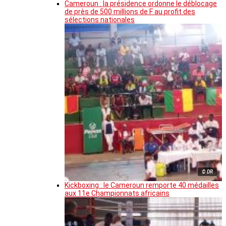
Cameroun : la présidence ordonne le déblocage
de près de 500 millions de F au profit des
sélections nationales
© DR
Kickboxing : le Cameroun remporte 40 médailles
aux 11e Championnats africains