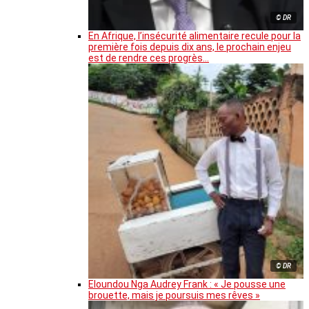
© DR
En Afrique, l’insécurité alimentaire recule pour la
première fois depuis dix ans, le prochain enjeu
est de rendre ces progrès…
© DR
Eloundou Nga Audrey Frank : « Je pousse une
brouette, mais je poursuis mes rêves »