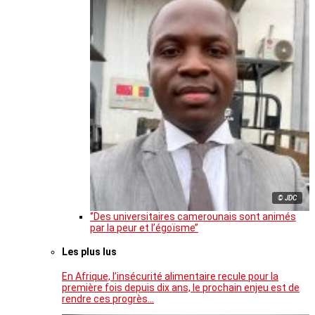
© JDC
‘’Des universitaires camerounais sont animés
par la peur et l’égoïsme’’
Les plus lus
En Afrique, l’insécurité alimentaire recule pour la
première fois depuis dix ans, le prochain enjeu est de
rendre ces progrès…