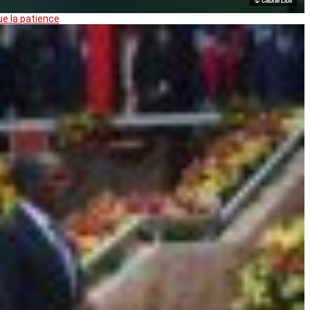
© Cabral Libii
ue la patience