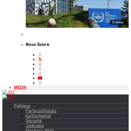
© Xinhua
Nous Suivre
MEDIA
PEOPLE
Politique
Partis politiques
Institutionnel
Sécurité
Judiciaire
Elections 2020