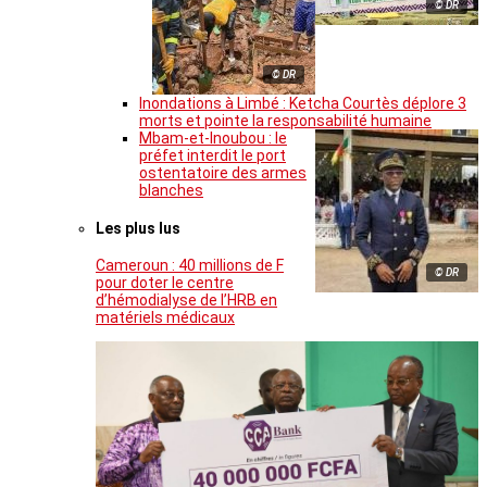
© DR
© DR
Inondations à Limbé : Ketcha Courtès déplore 3
morts et pointe la responsabilité humaine
Mbam-et-Inoubou : le
préfet interdit le port
ostentatoire des armes
blanches
Les plus lus
Cameroun : 40 millions de F
© DR
pour doter le centre
d’hémodialyse de l’HRB en
matériels médicaux