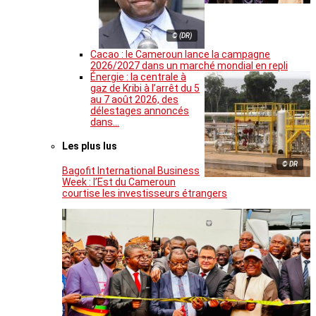
© (DR)
Cacao : le Cameroun lance la campagne
2026/2027 dans un marché mondial en repli
Énergie : la centrale à
gaz de Kribi à l’arrêt du 5
au 7 août 2026, des
délestages annoncés
dans…
Les plus lus
© DR
Bagofit International Business
Week : l’Est du Cameroun
courtise les investisseurs étrangers