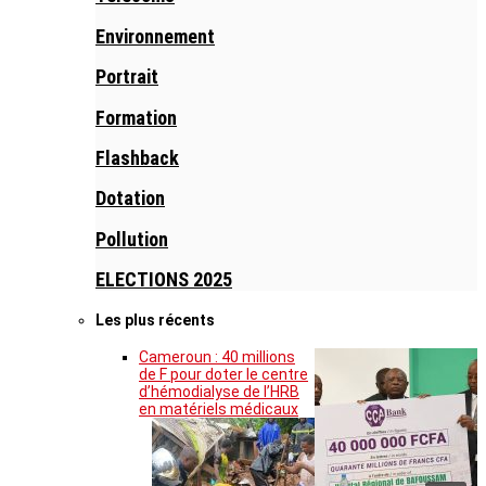
Environnement
Portrait
Formation
Flashback
Dotation
Pollution
ELECTIONS 2025
Les plus récents
Cameroun : 40 millions
de F pour doter le centre
d’hémodialyse de l’HRB
en matériels médicaux