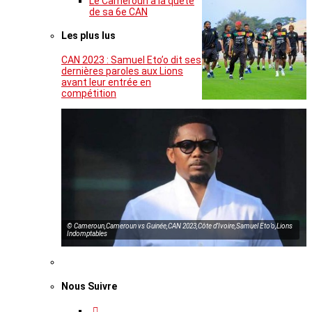
Le Cameroun à la quête
de sa 6e CAN
Les plus lus
CAN 2023 : Samuel Eto’o dit ses
dernières paroles aux Lions
avant leur entrée en
compétition
© Cameroun,Cameroun vs Guinée,CAN 2023,Côte d’Ivoire,Samuel Eto’o,Lions
Indomptables
Nous Suivre