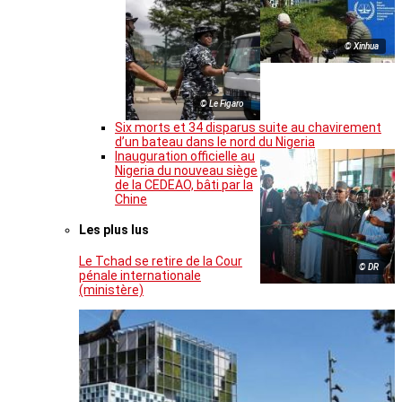
© Xinhua
© Le Figaro
Six morts et 34 disparus suite au chavirement
d’un bateau dans le nord du Nigeria
Inauguration officielle au
Nigeria du nouveau siège
de la CEDEAO, bâti par la
Chine
Les plus lus
Le Tchad se retire de la Cour
© DR
pénale internationale
(ministère)