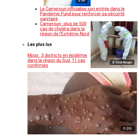
© DR
Le Cameroun officialise son entrée dans le
Pandemic Fund pour renforcer sa sécurité
sanitaire
Cameroun : plus de 500
cas de choléra dans la
région de l’Extrême-Nord
Les plus lus
Mpox : 3 districts en épidémie
dans la région du Sud, 11 cas
© Croix-Rouge
confirmés
© (DR)