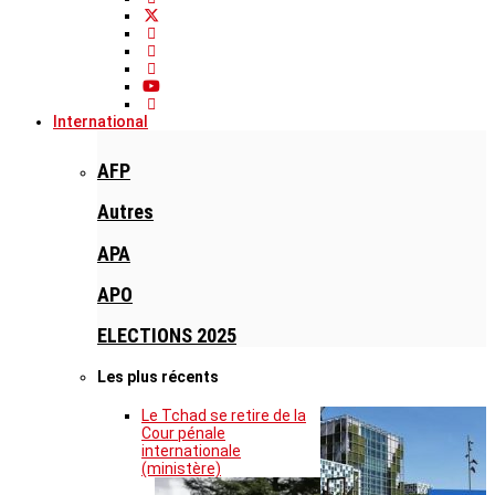
International
AFP
Autres
APA
APO
ELECTIONS 2025
Les plus récents
Le Tchad se retire de la
Cour pénale
internationale
(ministère)