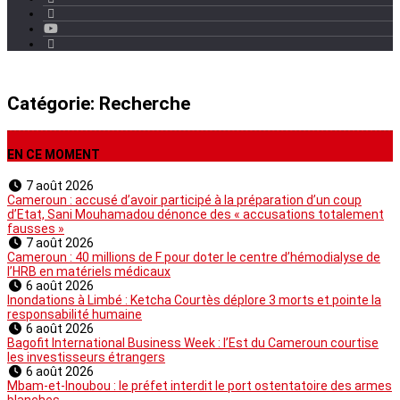
Catégorie:
Recherche
EN CE MOMENT
7 août 2026
Cameroun : accusé d’avoir participé à la préparation d’un coup
d’Etat, Sani Mouhamadou dénonce des « accusations totalement
fausses »
7 août 2026
Cameroun : 40 millions de F pour doter le centre d’hémodialyse de
l’HRB en matériels médicaux
6 août 2026
Inondations à Limbé : Ketcha Courtès déplore 3 morts et pointe la
responsabilité humaine
6 août 2026
Bagofit International Business Week : l’Est du Cameroun courtise
les investisseurs étrangers
6 août 2026
Mbam-et-Inoubou : le préfet interdit le port ostentatoire des armes
blanches