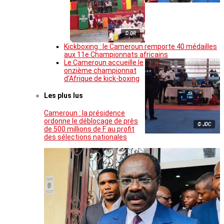
© DR
Kickboxing : le Cameroun remporte 40 médailles
aux 11e Championnats africains
Le Cameroun accueille le
onzième championnat
d’Afrique de kick-boxing
Les plus lus
Cameroun : la présidence
ordonne le déblocage de près
© JDC
de 500 millions de F au profit
des sélections nationales