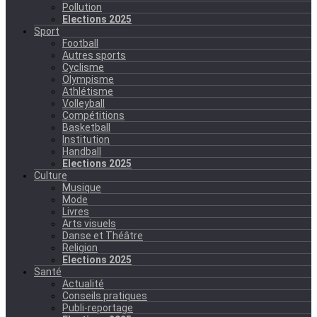
Pollution
Elections 2025
Sport
Football
Autres sports
Cyclisme
Olympisme
Athlétisme
Volleyball
Compétitions
Basketball
Institution
Handball
Elections 2025
Culture
Musique
Mode
Livres
Arts visuels
Danse et Théâtre
Religion
Elections 2025
Santé
Actualité
Conseils pratiques
Publi-reportage