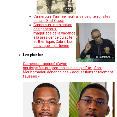
© DR
Cameroun : l’armée neutralise cinq terroristes
dans le Sud-Ouest
Cameroun : nomination
des généraux,
maquillage de la vacance
à la présidence ou acte
authentique, Cabral Libii
convoque la patience
Les plus lus
© Cabral Libii
Cameroun : accusé d’avoir
participé à la préparation d’un coup d’Etat, Sani
Mouhamadou dénonce des « accusations totalement
fausses »