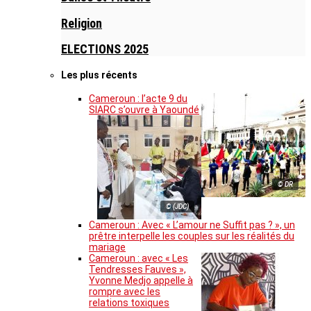
Religion
ELECTIONS 2025
Les plus récents
Cameroun : l’acte 9 du
SIARC s’ouvre à Yaoundé
© DR
© (JDC)
Cameroun : Avec « L’amour ne Suffit pas ? », un
prêtre interpelle les couples sur les réalités du
mariage
Cameroun : avec « Les
Tendresses Fauves »,
Yvonne Medjo appelle à
rompre avec les
relations toxiques