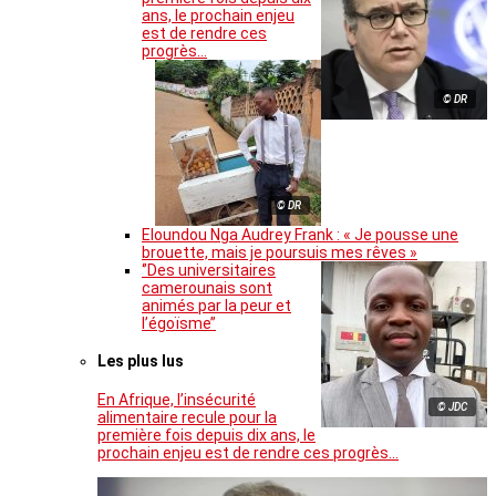
ans, le prochain enjeu
est de rendre ces
progrès…
© DR
© DR
Eloundou Nga Audrey Frank : « Je pousse une
brouette, mais je poursuis mes rêves »
‘’Des universitaires
camerounais sont
animés par la peur et
l’égoïsme’’
Les plus lus
En Afrique, l’insécurité
© JDC
alimentaire recule pour la
première fois depuis dix ans, le
prochain enjeu est de rendre ces progrès…