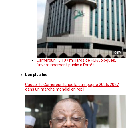
© DR
Cameroun : 5 107 milliards de FCFA bloqués,
l’investissement public à l’arrêt
Les plus lus
Cacao : le Cameroun lance la campagne 2026/2027
dans un marché mondial en repli