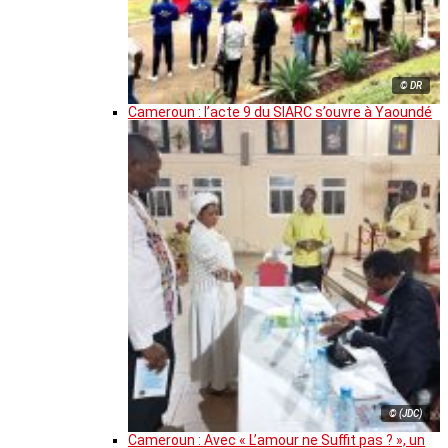
© DR
Cameroun : l’acte 9 du SIARC s’ouvre à Yaoundé
© (JDC)
Cameroun : Avec « L’amour ne Suffit pas ? », un