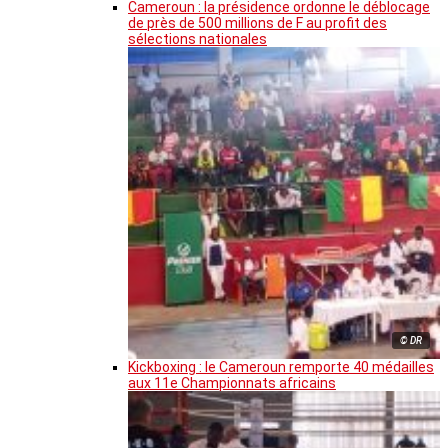
Cameroun : la présidence ordonne le déblocage
de près de 500 millions de F au profit des
sélections nationales
© DR
Kickboxing : le Cameroun remporte 40 médailles
aux 11e Championnats africains