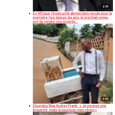
© DR
En Afrique, l’insécurité alimentaire recule pour la
première fois depuis dix ans, le prochain enjeu
est de rendre ces progrès…
© DR
Eloundou Nga Audrey Frank : « Je pousse une
brouette, mais je poursuis mes rêves »