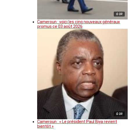
© DR
Cameroun : voici les cinq nouveaux généraux
promus ce 03 août 2026
© DR
Cameroun : « Le président Paul Biya revient
bientôt »