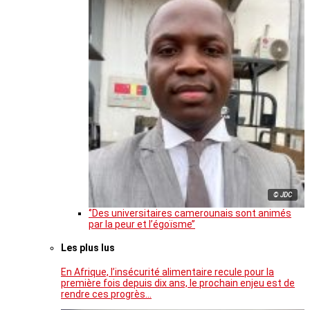
© JDC
‘’Des universitaires camerounais sont animés
par la peur et l’égoïsme’’
Les plus lus
En Afrique, l’insécurité alimentaire recule pour la
première fois depuis dix ans, le prochain enjeu est de
rendre ces progrès…