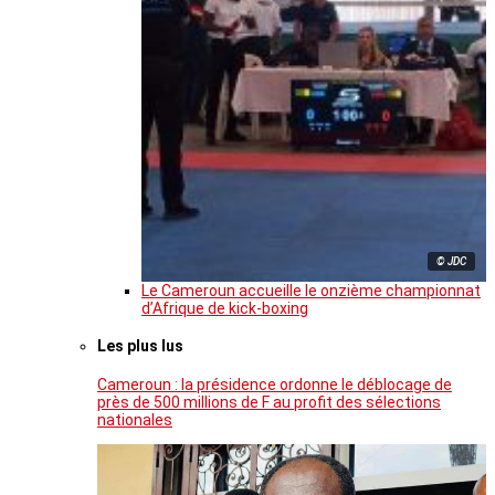
© JDC
Le Cameroun accueille le onzième championnat
d’Afrique de kick-boxing
Les plus lus
Cameroun : la présidence ordonne le déblocage de
près de 500 millions de F au profit des sélections
nationales