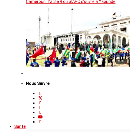
Cameroun : l’acte 9 du SIARC s’ouvre à Yaoundé
© DR
Nous Suivre
Santé