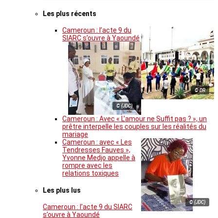
Les plus récents
Cameroun : l’acte 9 du
SIARC s’ouvre à Yaoundé
© DR
© (JDC)
Cameroun : Avec « L’amour ne Suffit pas ? », un
prêtre interpelle les couples sur les réalités du
mariage
Cameroun : avec « Les
Tendresses Fauves »,
Yvonne Medjo appelle à
rompre avec les
relations toxiques
Les plus lus
© (JDC)
Cameroun : l’acte 9 du SIARC
s’ouvre à Yaoundé