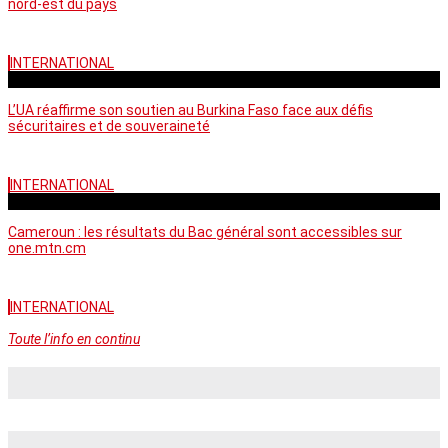
nord-est du pays
INTERNATIONAL
vendredi - 06:58 GMT
L’UA réaffirme son soutien au Burkina Faso face aux défis
sécuritaires et de souveraineté
INTERNATIONAL
mercredi - 10:46 GMT
Cameroun : les résultats du Bac général sont accessibles sur
one.mtn.cm
INTERNATIONAL
Toute l’info en continu