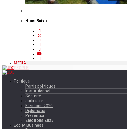
Nous Suivre
MEDIA
PEOPLE
Politique
Partis politiques
Institutionnel
Sécurité
Judiciaire
Elections 2020
Diplomatie
Prévention
Elections 2025
Eco et Business