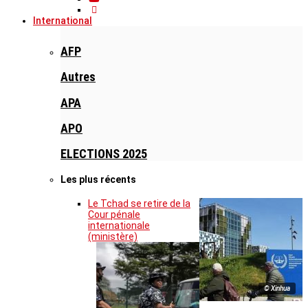
International
AFP
Autres
APA
APO
ELECTIONS 2025
Les plus récents
Le Tchad se retire de la
Cour pénale
internationale
(ministère)
© Xinhua