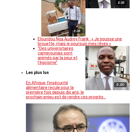
© DR
© DR
Eloundou Nga Audrey Frank : « Je pousse une
brouette, mais je poursuis mes rêves »
‘’Des universitaires
camerounais sont
animés par la peur et
l’égoïsme’’
Les plus lus
En Afrique, l’insécurité
© JDC
alimentaire recule pour la
première fois depuis dix ans, le
prochain enjeu est de rendre ces progrès…