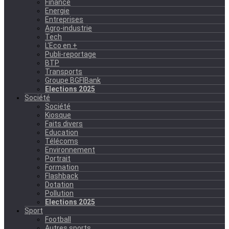
Finance
Energie
Entreprises
Agro-industrie
Tech
L'Eco en +
Publi-reportage
BTP
Transports
Groupe BGFIBank
Elections 2025
Société
Société
Kiosque
Faits divers
Education
Télécoms
Environnement
Portrait
Formation
Flashback
Dotation
Pollution
Elections 2025
Sport
Football
Autres sports