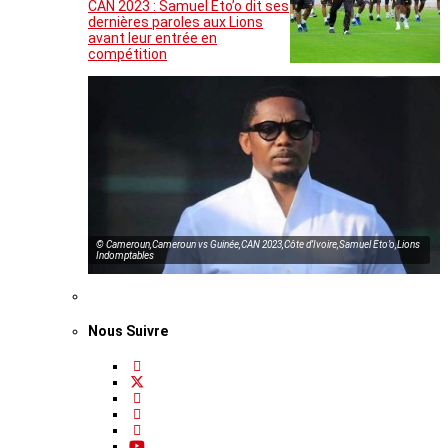
CAN 2023 : Samuel Eto’o dit ses
dernières paroles aux Lions
avant leur entrée en
compétition
© Cameroun,Cameroun vs Guinée,CAN 2023,Côte d’Ivoire,Samuel Eto’o,Lions
Indomptables
Nous Suivre