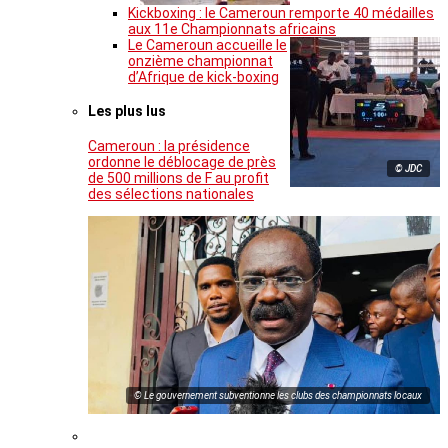
Kickboxing : le Cameroun remporte 40 médailles
aux 11e Championnats africains
Le Cameroun accueille le
onzième championnat
d’Afrique de kick-boxing
Les plus lus
Cameroun : la présidence
ordonne le déblocage de près
© JDC
de 500 millions de F au profit
des sélections nationales
© Le gouvernement subventionne les clubs des championnats locaux