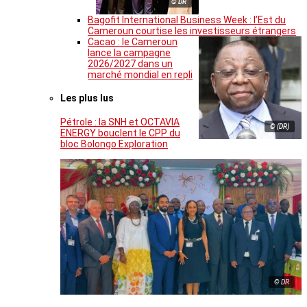
© DR
Bagofit International Business Week : l’Est du
Cameroun courtise les investisseurs étrangers
Cacao : le Cameroun
lance la campagne
2026/2027 dans un
marché mondial en repli
Les plus lus
Pétrole : la SNH et OCTAVIA
© (DR)
ENERGY bouclent le CPP du
bloc Bolongo Exploration
© DR