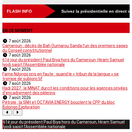
FLASH INFO
Suivez la présidentielle en direct i
EN CE MOMENT
7 août 2026
Cameroun : décès de Bah Oumarou Sanda l’un des premiers sages
du Conseil constitutionnel
7 août 2026
61è jour du président Paul Biya hors du Cameroun, Hiram Samuel
Iyodi saisit l’Assemblée nationale
7 août 2026
Fame Ndongo pris en faute : quand le « tribun de la langue » se
trompe de subjonctif
7 août 2026
Hadj 2027 : le MINAT durcit les conditions pour les agences privées
d’encadrement des pèlerins
7 août 2026
Pétrole : la SNH et OCTAVIA ENERGY bouclent le CPP du bloc
Bolongo Exploration
61è jour du président Paul Biya hors du Cameroun, Hiram Samuel
Iyodi saisit l’Assemblée nationale