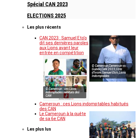
Spécial CAN 2023
ELECTIONS 2025
Les plus récents
CAN 2023 : Samuel Eto’o
dit ses dernières paroles
aux Lions avant leur
entrée en compétition
© Cameroun,Cameroun vs
Guinée,CAN 2023,Côte
d’Ivoire,Samuel Eto’o,Lions
Indomptables
© Cameroun : ces Lions
indomptables habitués des
CAN
Cameroun : ces Lions indomptables habitués
des CAN
Le Cameroun à la quête
de sa 6e CAN
Les plus lus