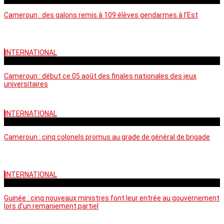
Cameroun : des galons remis à 109 élèves gendarmes à l’Est
INTERNATIONAL
mercredi - 10:50 GMT
Cameroun : début ce 05 août des finales nationales des jeux
universitaires
INTERNATIONAL
lundi - 16:32 GMT
Cameroun : cinq colonels promus au grade de général de brigade
INTERNATIONAL
mardi - 15:43 GMT
Guinée : cinq nouveaux ministres font leur entrée au gouvernement
lors d’un remaniement partiel