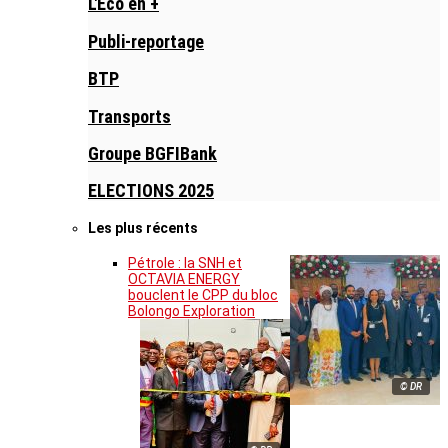
L'Eco en +
Publi-reportage
BTP
Transports
Groupe BGFIBank
ELECTIONS 2025
Les plus récents
Pétrole : la SNH et
OCTAVIA ENERGY
bouclent le CPP du bloc
Bolongo Exploration
© DR