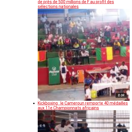
de près de 500 millions de F au profit des
sélections nationales
© DR
Kickboxing : le Cameroun remporte 40 médailles
aux 11e Championnats africains