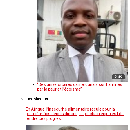
© JDC
‘’Des universitaires camerounais sont animés
par la peur et l’égoïsme’’
Les plus lus
En Afrique, l’insécurité alimentaire recule pour la
première fois depuis dix ans, le prochain enjeu est de
rendre ces progrès…