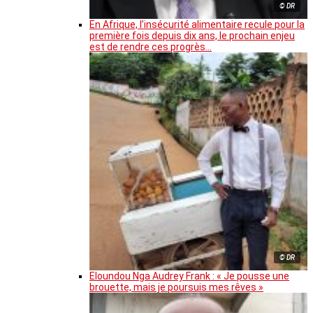
© DR
En Afrique, l’insécurité alimentaire recule pour la
première fois depuis dix ans, le prochain enjeu
est de rendre ces progrès…
© DR
Eloundou Nga Audrey Frank : « Je pousse une
brouette, mais je poursuis mes rêves »