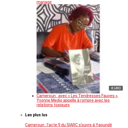
mariage
© (JDC)
Cameroun : avec « Les Tendresses Fauves »,
Yvonne Medjo appelle à rompre avec les
relations toxiques
Les plus lus
Cameroun : l’acte 9 du SIARC s’ouvre à Yaoundé