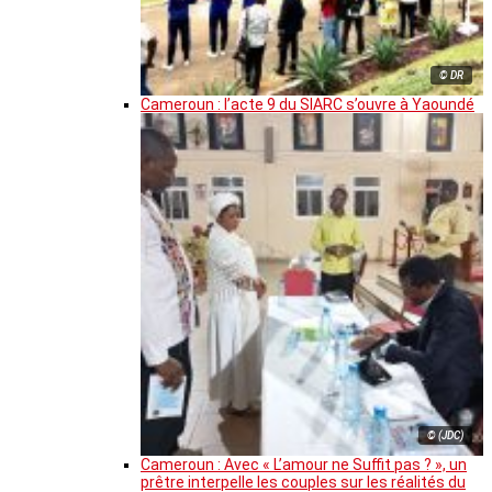
© DR
Cameroun : l’acte 9 du SIARC s’ouvre à Yaoundé
© (JDC)
Cameroun : Avec « L’amour ne Suffit pas ? », un
prêtre interpelle les couples sur les réalités du