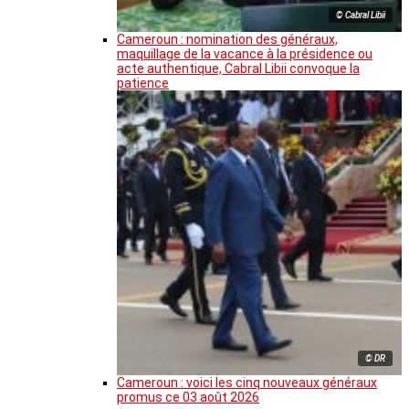
© Cabral Libii
Cameroun : nomination des généraux,
maquillage de la vacance à la présidence ou
acte authentique, Cabral Libii convoque la
patience
© DR
Cameroun : voici les cinq nouveaux généraux
promus ce 03 août 2026