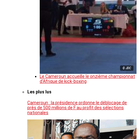
© JDC
Le Cameroun accueille le onzième championnat
d’Afrique de kick-boxing
Les plus lus
Cameroun : la présidence ordonne le déblocage de
près de 500 millions de F au profit des sélections
nationales