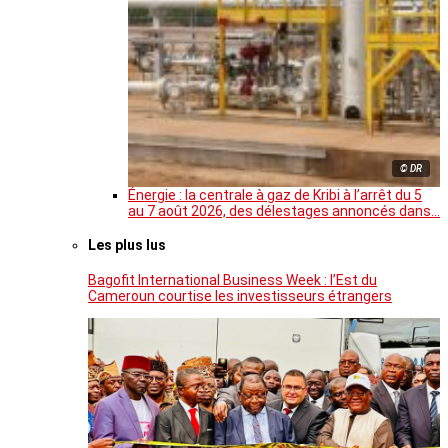
© DR
Énergie : la centrale à gaz de Kribi à l’arrêt du 5
au 7 août 2026, des délestages annoncés dans…
Les plus lus
Bagofit International Business Week : l’Est du
Cameroun courtise les investisseurs étrangers