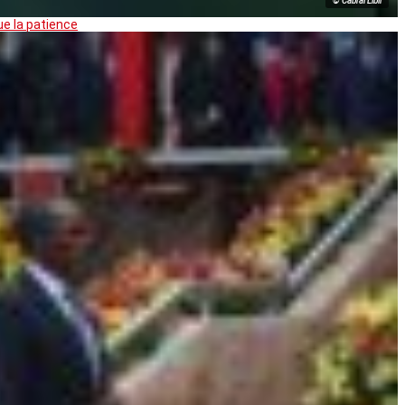
© Cabral Libii
ue la patience