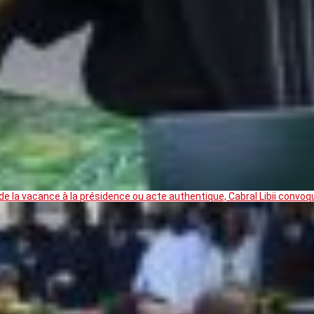
 la vacance à la présidence ou acte authentique, Cabral Libii convoq