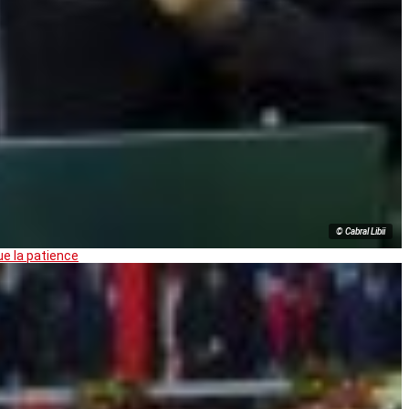
© Cabral Libii
ue la patience