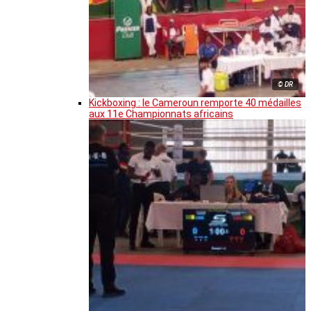
© DR
Kickboxing : le Cameroun remporte 40 médailles
aux 11e Championnats africains