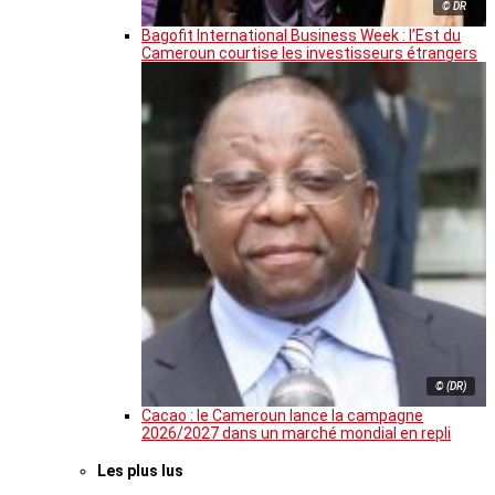
© DR
Bagofit International Business Week : l’Est du
Cameroun courtise les investisseurs étrangers
© (DR)
Cacao : le Cameroun lance la campagne
2026/2027 dans un marché mondial en repli
Les plus lus