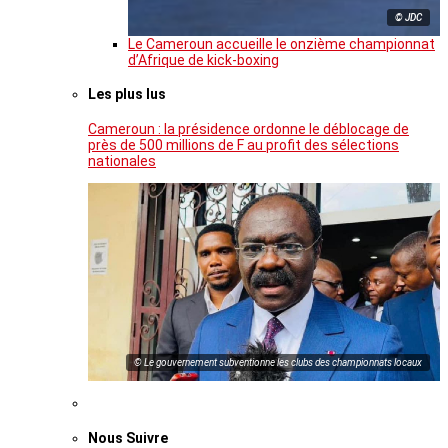
© JDC
Le Cameroun accueille le onzième championnat
d’Afrique de kick-boxing
Les plus lus
Cameroun : la présidence ordonne le déblocage de
près de 500 millions de F au profit des sélections
nationales
© Le gouvernement subventionne les clubs des championnats locaux
Nous Suivre