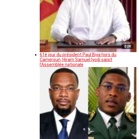
© DR
61è jour du président Paul Biya hors du
Cameroun, Hiram Samuel Iyodi saisit
l’Assemblée nationale