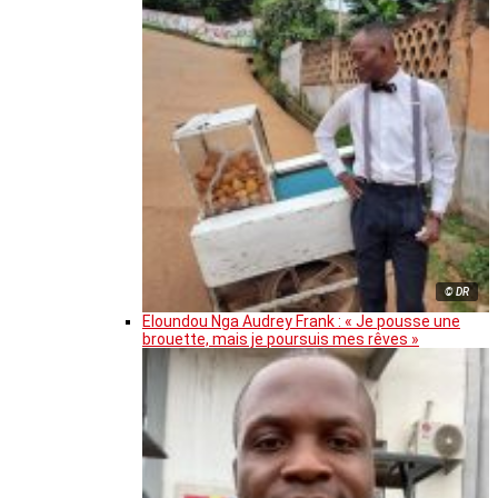
© DR
Eloundou Nga Audrey Frank : « Je pousse une
brouette, mais je poursuis mes rêves »