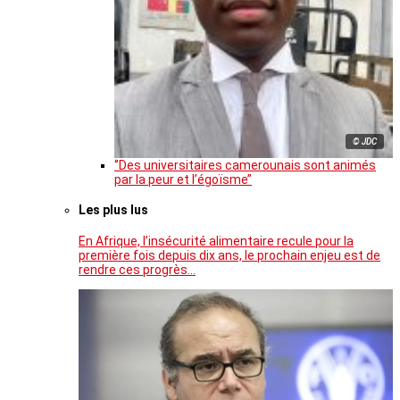
© JDC
‘’Des universitaires camerounais sont animés
par la peur et l’égoïsme’’
Les plus lus
En Afrique, l’insécurité alimentaire recule pour la
première fois depuis dix ans, le prochain enjeu est de
rendre ces progrès…