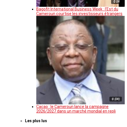
© DR
Bagofit International Business Week : l’Est du
Cameroun courtise les investisseurs étrangers
© (DR)
Cacao : le Cameroun lance la campagne
2026/2027 dans un marché mondial en repli
Les plus lus