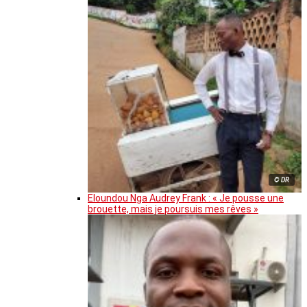
© DR
Eloundou Nga Audrey Frank : « Je pousse une
brouette, mais je poursuis mes rêves »