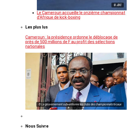
© JDC
Le Cameroun accueille le onzième championnat
d’Afrique de kick-boxing
Les plus lus
Cameroun : la présidence ordonne le déblocage de
près de 500 millions de F au profit des sélections
nationales
© Le gouvernement subventionne les clubs des championnats locaux
Nous Suivre