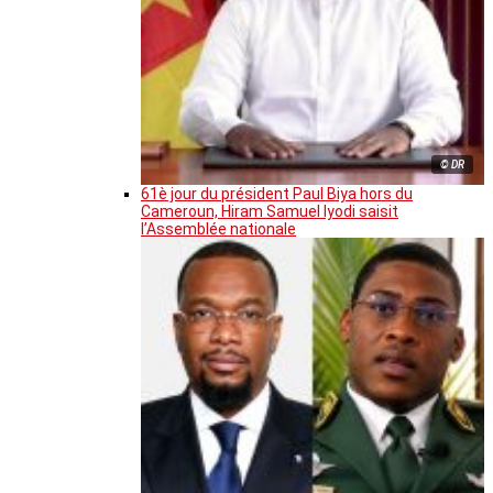
© DR
61è jour du président Paul Biya hors du
Cameroun, Hiram Samuel Iyodi saisit
l’Assemblée nationale