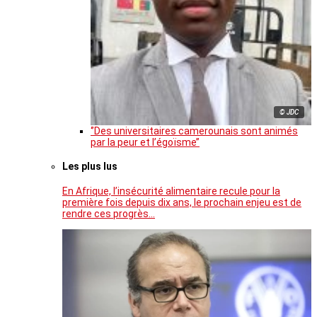
© JDC
‘’Des universitaires camerounais sont animés
par la peur et l’égoïsme’’
Les plus lus
En Afrique, l’insécurité alimentaire recule pour la
première fois depuis dix ans, le prochain enjeu est de
rendre ces progrès…