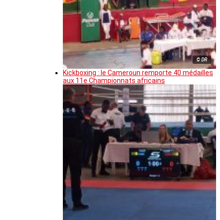
© DR
Kickboxing : le Cameroun remporte 40 médailles
aux 11e Championnats africains