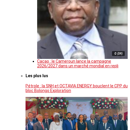
© (DR)
Cacao : le Cameroun lance la campagne
2026/2027 dans un marché mondial en repli
Les plus lus
Pétrole : la SNH et OCTAVIA ENERGY bouclent le CPP du
bloc Bolongo Exploration