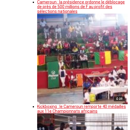
Cameroun : la présidence ordonne le déblocage
de près de 500 millions de F au profit des
sélections nationales
© DR
Kickboxing : le Cameroun remporte 40 médailles
aux 11e Championnats africains