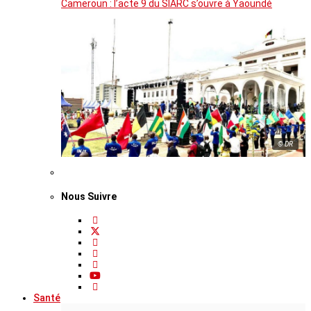
Cameroun : l’acte 9 du SIARC s’ouvre à Yaoundé
© DR
Nous Suivre
Santé