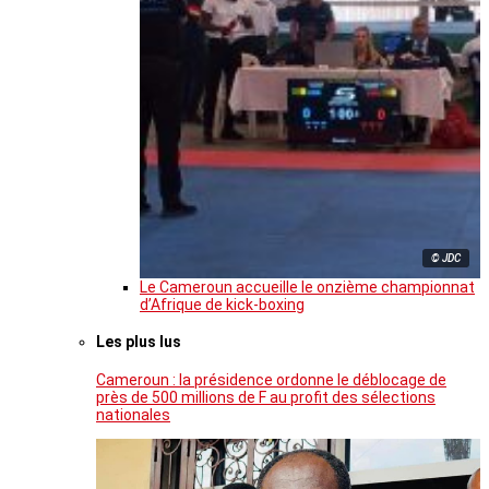
© JDC
Le Cameroun accueille le onzième championnat
d’Afrique de kick-boxing
Les plus lus
Cameroun : la présidence ordonne le déblocage de
près de 500 millions de F au profit des sélections
nationales