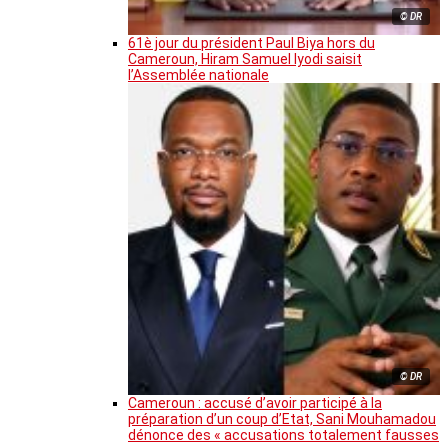
© DR
61è jour du président Paul Biya hors du
Cameroun, Hiram Samuel Iyodi saisit
l’Assemblée nationale
© DR
Cameroun : accusé d’avoir participé à la
préparation d’un coup d’Etat, Sani Mouhamadou
dénonce des « accusations totalement fausses