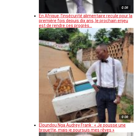
© DR
En Afrique, l’insécurité alimentaire recule pour la
première fois depuis dix ans, le prochain enjeu
est de rendre ces progrès…
© DR
Eloundou Nga Audrey Frank : « Je pousse une
brouette, mais je poursuis mes rêves »