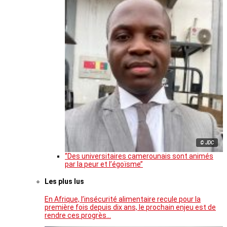
© JDC
‘’Des universitaires camerounais sont animés
par la peur et l’égoïsme’’
Les plus lus
En Afrique, l’insécurité alimentaire recule pour la
première fois depuis dix ans, le prochain enjeu est de
rendre ces progrès…