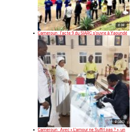
© DR
Cameroun : l’acte 9 du SIARC s’ouvre à Yaoundé
© (JDC)
Cameroun : Avec « L’amour ne Suffit pas ? », un