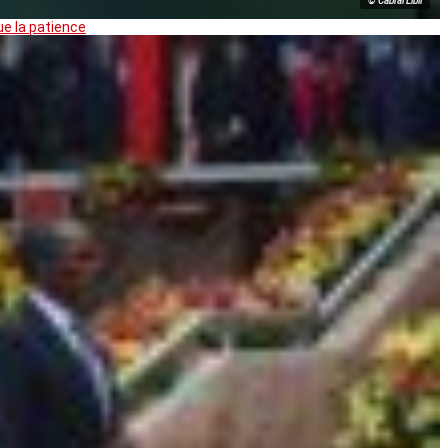
© Cabral Libii
ue la patience