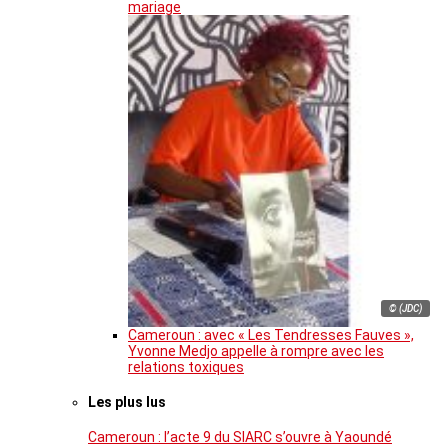
mariage
© (JDC)
Cameroun : avec « Les Tendresses Fauves »,
Yvonne Medjo appelle à rompre avec les
relations toxiques
Les plus lus
Cameroun : l’acte 9 du SIARC s’ouvre à Yaoundé