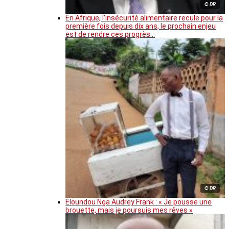
© DR
En Afrique, l’insécurité alimentaire recule pour la
première fois depuis dix ans, le prochain enjeu
est de rendre ces progrès…
© DR
Eloundou Nga Audrey Frank : « Je pousse une
brouette, mais je poursuis mes rêves »