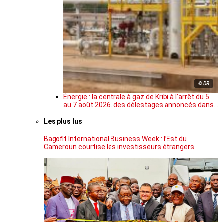
© DR
Énergie : la centrale à gaz de Kribi à l’arrêt du 5
au 7 août 2026, des délestages annoncés dans…
Les plus lus
Bagofit International Business Week : l’Est du
Cameroun courtise les investisseurs étrangers