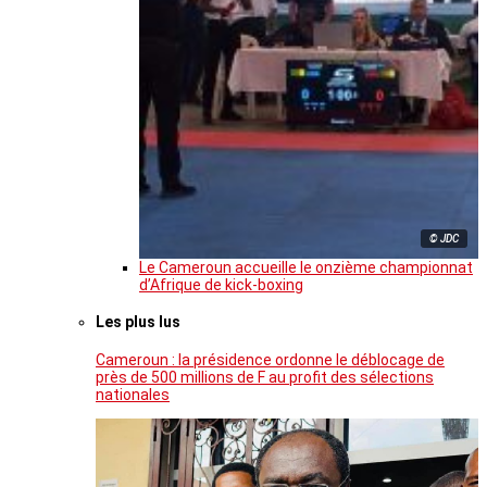
© JDC
Le Cameroun accueille le onzième championnat
d’Afrique de kick-boxing
Les plus lus
Cameroun : la présidence ordonne le déblocage de
près de 500 millions de F au profit des sélections
nationales