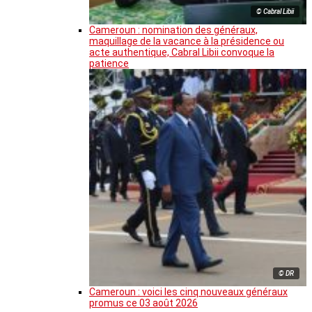
© Cabral Libii
Cameroun : nomination des généraux,
maquillage de la vacance à la présidence ou
acte authentique, Cabral Libii convoque la
patience
© DR
Cameroun : voici les cinq nouveaux généraux
promus ce 03 août 2026