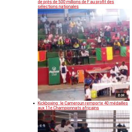
de près de 500 millions de F au profit des
sélections nationales
© DR
Kickboxing : le Cameroun remporte 40 médailles
aux 11e Championnats africains