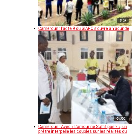
© DR
Cameroun : l’acte 9 du SIARC s’ouvre à Yaoundé
© (JDC)
Cameroun : Avec « L’amour ne Suffit pas ? », un
prêtre interpelle les couples sur les réalités du