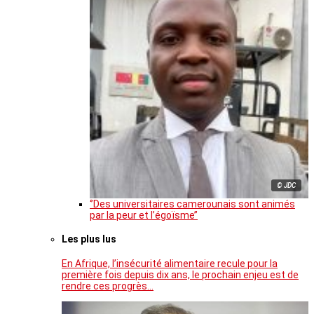
© JDC
‘’Des universitaires camerounais sont animés
par la peur et l’égoïsme’’
Les plus lus
En Afrique, l’insécurité alimentaire recule pour la
première fois depuis dix ans, le prochain enjeu est de
rendre ces progrès…