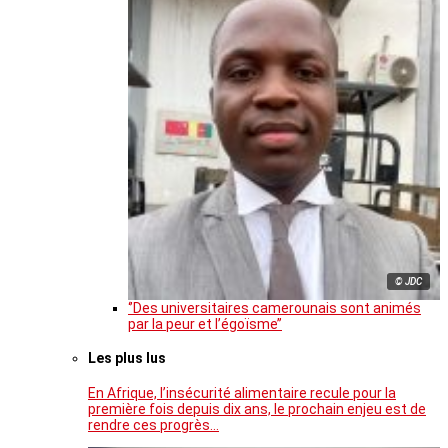
© JDC
‘’Des universitaires camerounais sont animés
par la peur et l’égoïsme’’
Les plus lus
En Afrique, l’insécurité alimentaire recule pour la
première fois depuis dix ans, le prochain enjeu est de
rendre ces progrès…