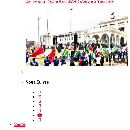
Cameroun : l’acte 9 du SIARC s’ouvre à Yaoundé
© DR
Nous Suivre
Santé