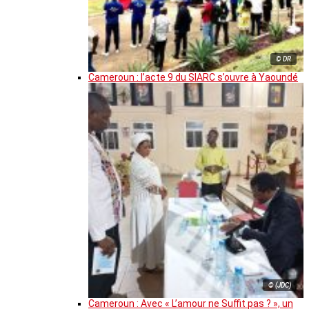
© DR
Cameroun : l’acte 9 du SIARC s’ouvre à Yaoundé
© (JDC)
Cameroun : Avec « L’amour ne Suffit pas ? », un