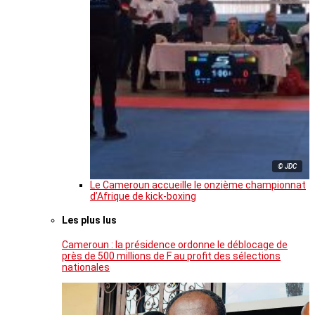
© JDC
Le Cameroun accueille le onzième championnat
d’Afrique de kick-boxing
Les plus lus
Cameroun : la présidence ordonne le déblocage de
près de 500 millions de F au profit des sélections
nationales