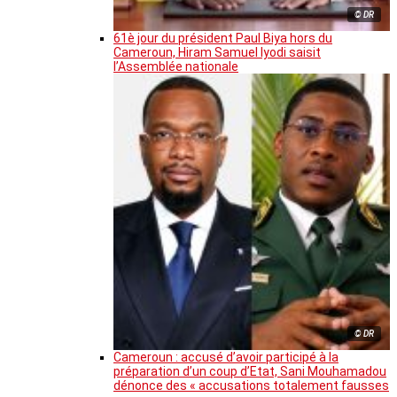
© DR
61è jour du président Paul Biya hors du
Cameroun, Hiram Samuel Iyodi saisit
l’Assemblée nationale
© DR
Cameroun : accusé d’avoir participé à la
préparation d’un coup d’Etat, Sani Mouhamadou
dénonce des « accusations totalement fausses