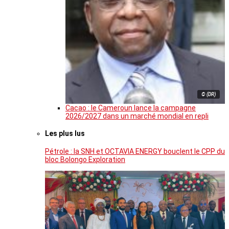
© (DR)
Cacao : le Cameroun lance la campagne
2026/2027 dans un marché mondial en repli
Les plus lus
Pétrole : la SNH et OCTAVIA ENERGY bouclent le CPP du
bloc Bolongo Exploration