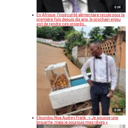
© DR
En Afrique, l’insécurité alimentaire recule pour la
première fois depuis dix ans, le prochain enjeu
est de rendre ces progrès…
© DR
Eloundou Nga Audrey Frank : « Je pousse une
brouette, mais je poursuis mes rêves »