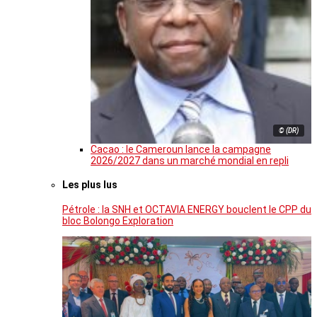
© (DR)
Cacao : le Cameroun lance la campagne
2026/2027 dans un marché mondial en repli
Les plus lus
Pétrole : la SNH et OCTAVIA ENERGY bouclent le CPP du
bloc Bolongo Exploration