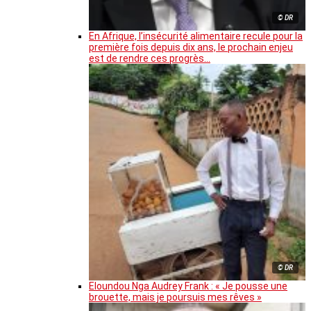
© DR
En Afrique, l’insécurité alimentaire recule pour la
première fois depuis dix ans, le prochain enjeu
est de rendre ces progrès…
© DR
Eloundou Nga Audrey Frank : « Je pousse une
brouette, mais je poursuis mes rêves »