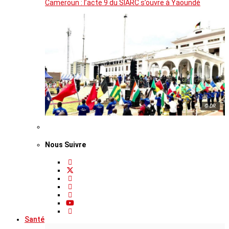
Cameroun : l’acte 9 du SIARC s’ouvre à Yaoundé
© DR
Nous Suivre
Santé