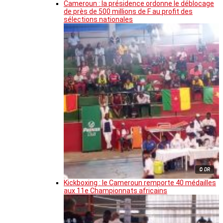
Cameroun : la présidence ordonne le déblocage
de près de 500 millions de F au profit des
sélections nationales
© DR
Kickboxing : le Cameroun remporte 40 médailles
aux 11e Championnats africains