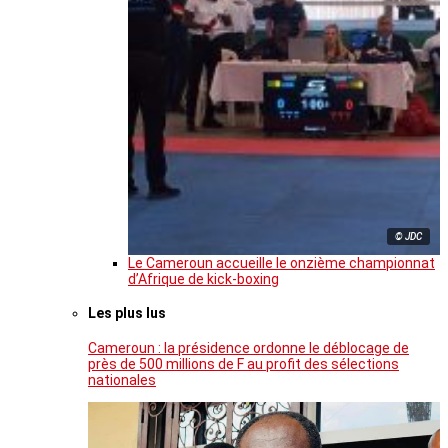
© JDC
Le Cameroun accueille le onzième championnat
d’Afrique de kick-boxing
Les plus lus
Cameroun : la présidence ordonne le déblocage de
près de 500 millions de F au profit des sélections
nationales