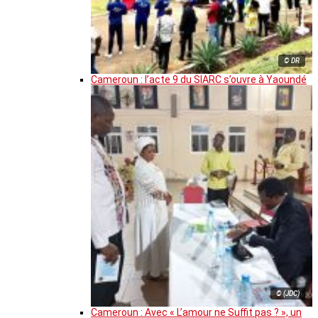
© DR
Cameroun : l’acte 9 du SIARC s’ouvre à Yaoundé
© (JDC)
Cameroun : Avec « L’amour ne Suffit pas ? », un