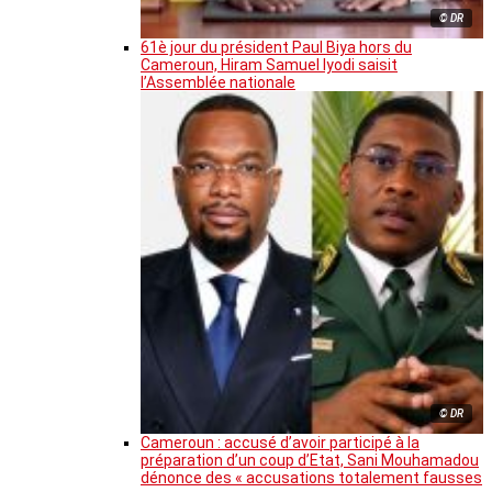
© DR
61è jour du président Paul Biya hors du
Cameroun, Hiram Samuel Iyodi saisit
l’Assemblée nationale
© DR
Cameroun : accusé d’avoir participé à la
préparation d’un coup d’Etat, Sani Mouhamadou
dénonce des « accusations totalement fausses