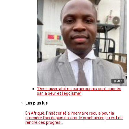
© JDC
‘’Des universitaires camerounais sont animés
par la peur et l’égoïsme’’
Les plus lus
En Afrique, l’insécurité alimentaire recule pour la
première fois depuis dix ans, le prochain enjeu est de
rendre ces progrès…