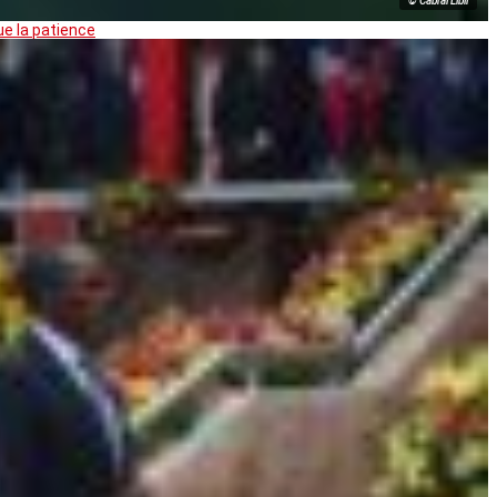
© Cabral Libii
ue la patience