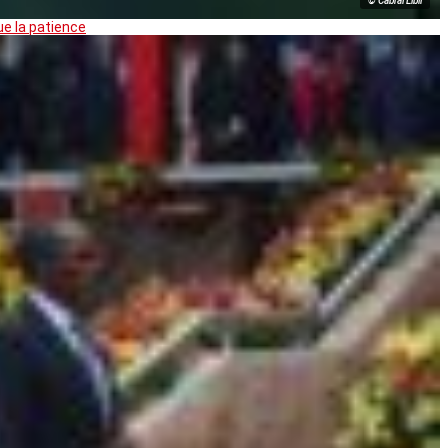
© Cabral Libii
ue la patience