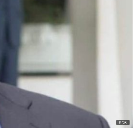
© (DR)