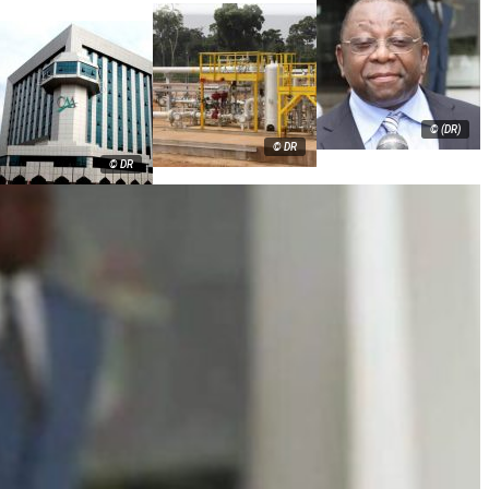
© (DR)
© DR
© DR