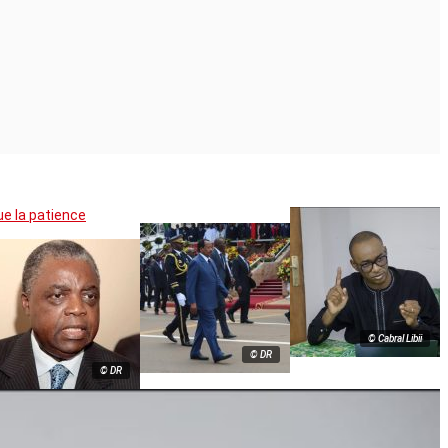
ue la patience
© Cabral Libii
© DR
© DR