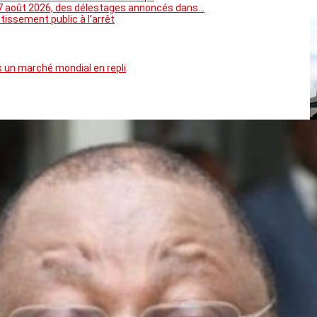
5 au 7 août 2026, des délestages annoncés dans…
tissement public à l’arrêt
 un marché mondial en repli