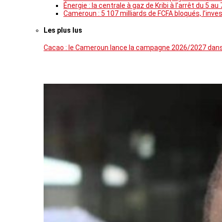
Énergie : la centrale à gaz de Kribi à l’arrêt du 
Cameroun : 5 107 milliards de FCFA bloqués, l’inves
Les plus lus
Cacao : le Cameroun lance la campagne 2026/2027 dans