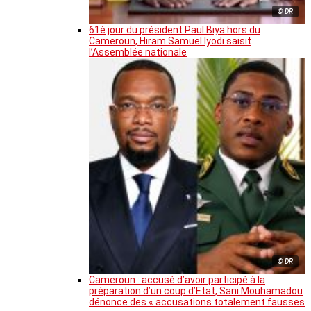
© DR
61è jour du président Paul Biya hors du
Cameroun, Hiram Samuel Iyodi saisit
l’Assemblée nationale
© DR
Cameroun : accusé d’avoir participé à la
préparation d’un coup d’Etat, Sani Mouhamadou
dénonce des « accusations totalement fausses