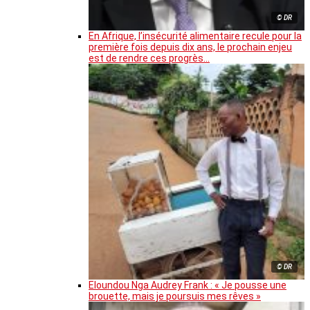
© DR
En Afrique, l’insécurité alimentaire recule pour la
première fois depuis dix ans, le prochain enjeu
est de rendre ces progrès…
© DR
Eloundou Nga Audrey Frank : « Je pousse une
brouette, mais je poursuis mes rêves »