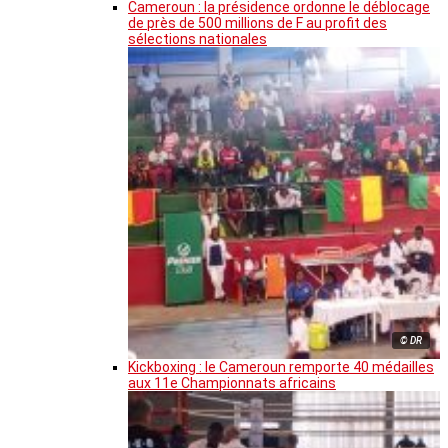
Cameroun : la présidence ordonne le déblocage
de près de 500 millions de F au profit des
sélections nationales
© DR
Kickboxing : le Cameroun remporte 40 médailles
aux 11e Championnats africains