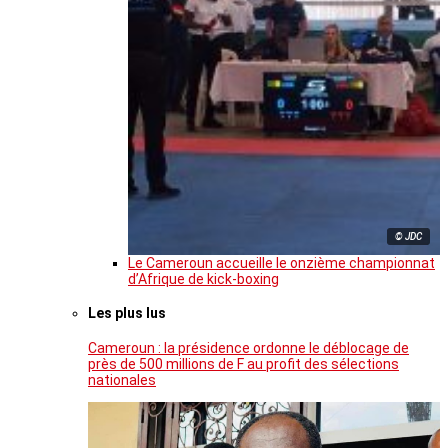
© JDC
Le Cameroun accueille le onzième championnat
d’Afrique de kick-boxing
Les plus lus
Cameroun : la présidence ordonne le déblocage de
près de 500 millions de F au profit des sélections
nationales