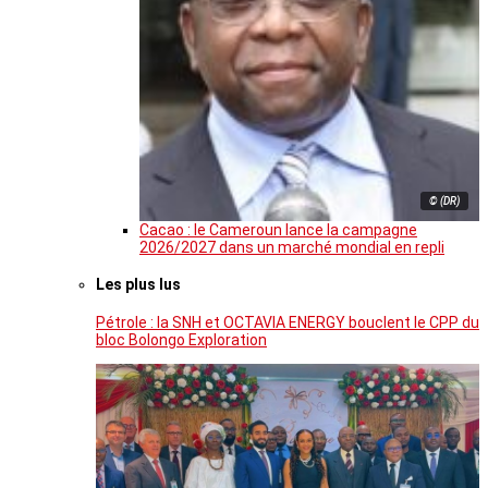
© (DR)
Cacao : le Cameroun lance la campagne
2026/2027 dans un marché mondial en repli
Les plus lus
Pétrole : la SNH et OCTAVIA ENERGY bouclent le CPP du
bloc Bolongo Exploration