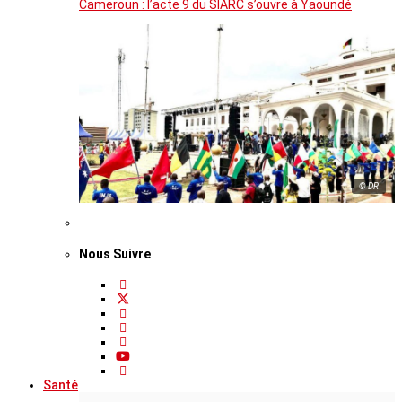
Cameroun : l’acte 9 du SIARC s’ouvre à Yaoundé
© DR
Nous Suivre
Santé