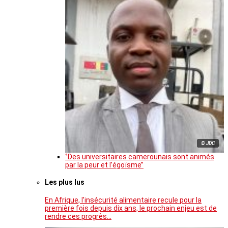
© JDC
‘’Des universitaires camerounais sont animés
par la peur et l’égoïsme’’
Les plus lus
En Afrique, l’insécurité alimentaire recule pour la
première fois depuis dix ans, le prochain enjeu est de
rendre ces progrès…