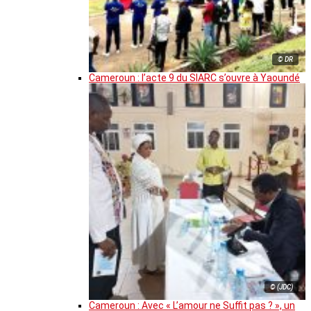
© DR
Cameroun : l’acte 9 du SIARC s’ouvre à Yaoundé
© (JDC)
Cameroun : Avec « L’amour ne Suffit pas ? », un