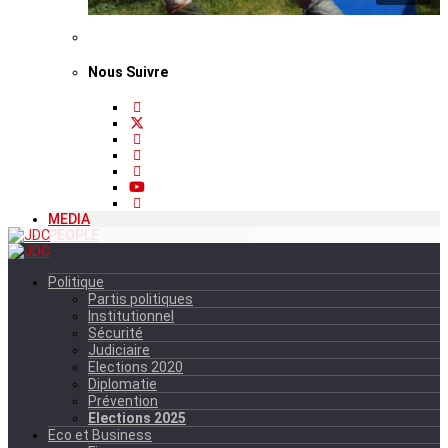
Nous Suivre
MEDIA
PEOPLE
Politique
Partis politiques
Institutionnel
Sécurité
Judiciaire
Elections 2020
Diplomatie
Prévention
Elections 2025
Eco et Business