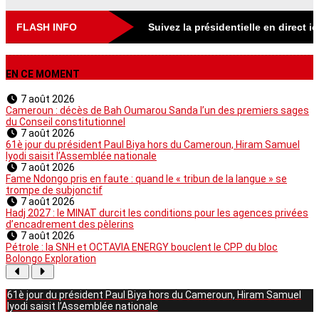
FLASH INFO
Suivez la présidentielle en direct i
EN CE MOMENT
7 août 2026
Cameroun : décès de Bah Oumarou Sanda l’un des premiers sages
du Conseil constitutionnel
7 août 2026
61è jour du président Paul Biya hors du Cameroun, Hiram Samuel
Iyodi saisit l’Assemblée nationale
7 août 2026
Fame Ndongo pris en faute : quand le « tribun de la langue » se
trompe de subjonctif
7 août 2026
Hadj 2027 : le MINAT durcit les conditions pour les agences privées
d’encadrement des pèlerins
7 août 2026
Pétrole : la SNH et OCTAVIA ENERGY bouclent le CPP du bloc
Bolongo Exploration
61è jour du président Paul Biya hors du Cameroun, Hiram Samuel
Iyodi saisit l’Assemblée nationale