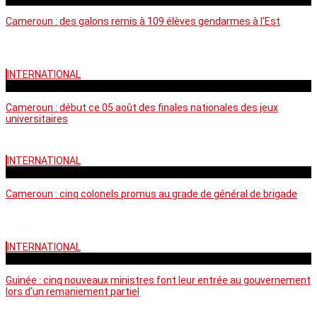
Cameroun : des galons remis à 109 élèves gendarmes à l’Est
INTERNATIONAL
mercredi - 10:50 GMT
Cameroun : début ce 05 août des finales nationales des jeux
universitaires
INTERNATIONAL
lundi - 16:32 GMT
Cameroun : cinq colonels promus au grade de général de brigade
INTERNATIONAL
mardi - 15:43 GMT
Guinée : cinq nouveaux ministres font leur entrée au gouvernement
lors d’un remaniement partiel