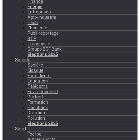
Finance
Energie
Entreprises
Agro-industrie
Tech
L'Eco en +
Publi-reportage
BTP
Transports
Groupe BGFIBank
Elections 2025
Société
Société
Kiosque
Faits divers
Education
Télécoms
Environnement
Portrait
Formation
Flashback
Dotation
Pollution
Elections 2025
Sport
Football
Autres sports