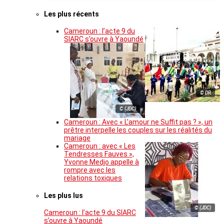
Les plus récents
Cameroun : l’acte 9 du
SIARC s’ouvre à Yaoundé
© DR
© (JDC)
Cameroun : Avec « L’amour ne Suffit pas ? », un
prêtre interpelle les couples sur les réalités du
mariage
Cameroun : avec « Les
Tendresses Fauves »,
Yvonne Medjo appelle à
rompre avec les
relations toxiques
Les plus lus
© (JDC)
Cameroun : l’acte 9 du SIARC
s’ouvre à Yaoundé