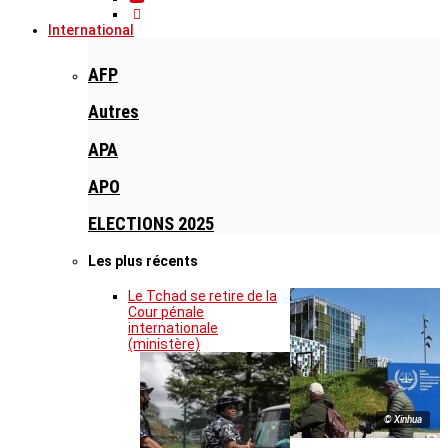
International
AFP
Autres
APA
APO
ELECTIONS 2025
Les plus récents
Le Tchad se retire de la
Cour pénale
internationale
(ministère)
© Xinhua