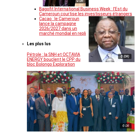
© DR
Bagofit International Business Week : l’Est du
Cameroun courtise les investisseurs étrangers
Cacao : le Cameroun
lance la campagne
2026/2027 dans un
marché mondial en repli
Les plus lus
Pétrole : la SNH et OCTAVIA
© (DR)
ENERGY bouclent le CPP du
bloc Bolongo Exploration
© DR