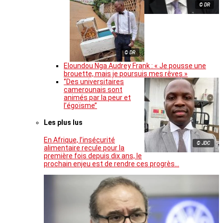
© DR
© DR
Eloundou Nga Audrey Frank : « Je pousse une
brouette, mais je poursuis mes rêves »
‘’Des universitaires
camerounais sont
animés par la peur et
l’égoïsme’’
Les plus lus
En Afrique, l’insécurité
© JDC
alimentaire recule pour la
première fois depuis dix ans, le
prochain enjeu est de rendre ces progrès…