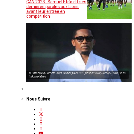
CAN 2023 : Samuel Eto’o dit ses
dernières paroles aux Lions
avant leur entrée en
compétition
© Cameroun,Cameroun vs Guinée,CAN 2023,Côte d’Ivoire,Samuel Eto’o,Lions
Indomptables
Nous Suivre