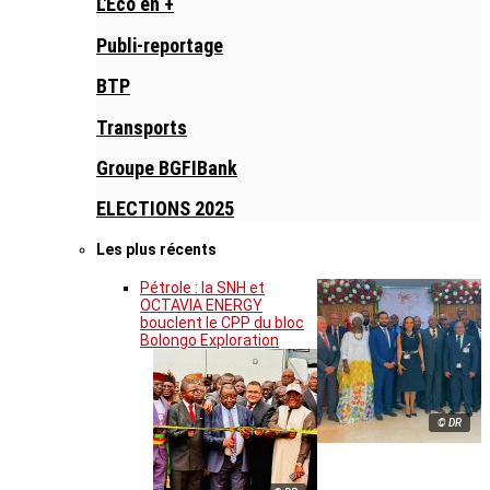
L'Eco en +
Publi-reportage
BTP
Transports
Groupe BGFIBank
ELECTIONS 2025
Les plus récents
Pétrole : la SNH et
OCTAVIA ENERGY
bouclent le CPP du bloc
Bolongo Exploration
© DR