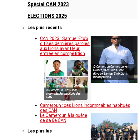
Spécial CAN 2023
ELECTIONS 2025
Les plus récents
CAN 2023 : Samuel Eto’o
dit ses dernières paroles
aux Lions avant leur
entrée en compétition
© Cameroun,Cameroun vs
Guinée,CAN 2023,Côte
d’Ivoire,Samuel Eto’o,Lions
Indomptables
© Cameroun : ces Lions
indomptables habitués des
CAN
Cameroun : ces Lions indomptables habitués
des CAN
Le Cameroun à la quête
de sa 6e CAN
Les plus lus