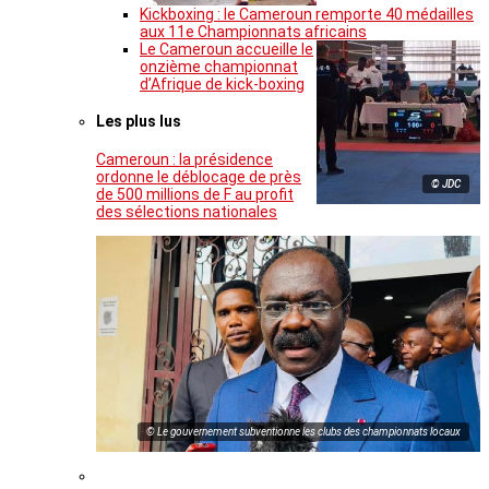
Kickboxing : le Cameroun remporte 40 médailles
aux 11e Championnats africains
Le Cameroun accueille le
onzième championnat
d’Afrique de kick-boxing
Les plus lus
Cameroun : la présidence
ordonne le déblocage de près
© JDC
de 500 millions de F au profit
des sélections nationales
© Le gouvernement subventionne les clubs des championnats locaux