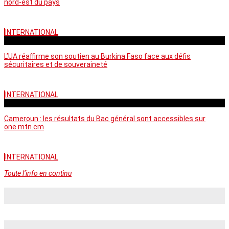
nord-est du pays
INTERNATIONAL
vendredi - 06:58 GMT
L’UA réaffirme son soutien au Burkina Faso face aux défis
sécuritaires et de souveraineté
INTERNATIONAL
mercredi - 10:46 GMT
Cameroun : les résultats du Bac général sont accessibles sur
one.mtn.cm
INTERNATIONAL
Toute l’info en continu