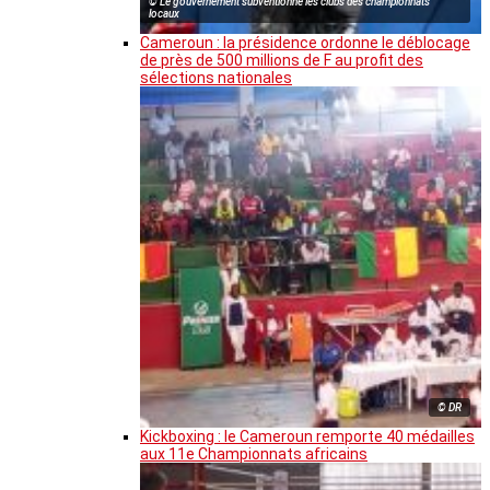
© Le gouvernement subventionne les clubs des championnats
locaux
Cameroun : la présidence ordonne le déblocage
de près de 500 millions de F au profit des
sélections nationales
© DR
Kickboxing : le Cameroun remporte 40 médailles
aux 11e Championnats africains