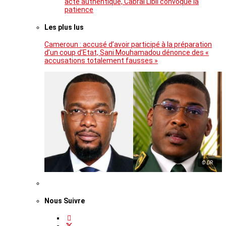
acte authentique, Cabral Libii convoque la
patience
Les plus lus
Cameroun : accusé d’avoir participé à la préparation
d’un coup d’Etat, Sani Mouhamadou dénonce des «
accusations totalement fausses »
© DR
Nous Suivre