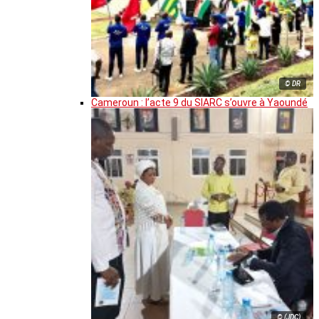
© DR
Cameroun : l’acte 9 du SIARC s’ouvre à Yaoundé
© (JDC)