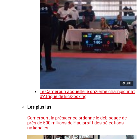
© JDC
Le Cameroun accueille le onzième championnat
d’Afrique de kick-boxing
Les plus lus
Cameroun : la présidence ordonne le déblocage de
près de 500 millions de F au profit des sélections
nationales