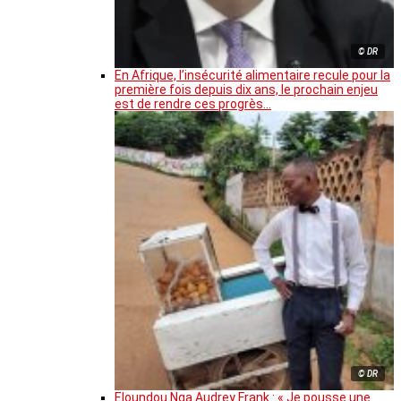
© DR
En Afrique, l’insécurité alimentaire recule pour la
première fois depuis dix ans, le prochain enjeu
est de rendre ces progrès…
© DR
Eloundou Nga Audrey Frank : « Je pousse une