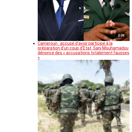
© DR
Cameroun : accusé d’avoir participé à la
préparation d’un coup d’Etat, Sani Mouhamadou
dénonce des « accusations totalement fausses
»