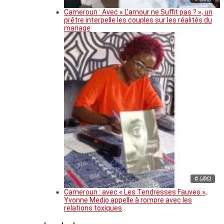
Cameroun : Avec « L’amour ne Suffit pas ? », un
prêtre interpelle les couples sur les réalités du
mariage
© (JDC)
Cameroun : avec « Les Tendresses Fauves »,
Yvonne Medjo appelle à rompre avec les
relations toxiques