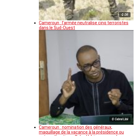
© DR
Cameroun : l’armée neutralise cinq terroristes
dans le Sud-Ouest
© Cabral Libii
Cameroun : nomination des généraux,
maquillage de la vacance à la présidence ou