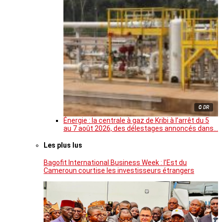
© DR
Énergie : la centrale à gaz de Kribi à l’arrêt du 5
au 7 août 2026, des délestages annoncés dans…
Les plus lus
Bagofit International Business Week : l’Est du
Cameroun courtise les investisseurs étrangers