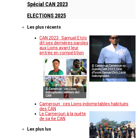
Spécial CAN 2023
ELECTIONS 2025
Les plus récents
CAN 2023 : Samuel Eto’o
dit ses dernières paroles
aux Lions avant leur
entrée en compétition
© Cameroun,Cameroun vs
Guinée,CAN 2023,Côte
d’Ivoire,Samuel Eto’o,Lions
Indomptables
© Cameroun : ces Lions
indomptables habitués des
CAN
Cameroun : ces Lions indomptables habitués
des CAN
Le Cameroun à la quête
de sa 6e CAN
Les plus lus