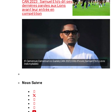
CAN 2023 : Samuel Eto’o dit ses
dernières paroles aux Lions
avant leur entrée en
compétition
© Cameroun,Cameroun vs Guinée,CAN 2023,Côte d’Ivoire,Samuel Eto’o,Lions
Indomptables
Nous Suivre