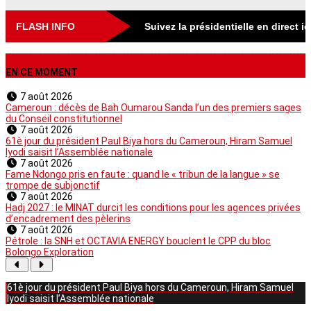
FLASH INFO
Suivez la présidentielle en direct i
EN CE MOMENT
7 août 2026
Cameroun : décès de Bah Oumarou Sanda l’un des premiers sages
du Conseil constitutionnel
7 août 2026
61è jour du président Paul Biya hors du Cameroun, Hiram Samuel
Iyodi saisit l’Assemblée nationale
7 août 2026
Fame Ndongo pris en faute : quand le « tribun de la langue » se
trompe de subjonctif
7 août 2026
Hadj 2027 : le MINAT durcit les conditions pour les agences privées
d’encadrement des pèlerins
7 août 2026
Pétrole : la SNH et OCTAVIA ENERGY bouclent le CPP du bloc
Bolongo Exploration
61è jour du président Paul Biya hors du Cameroun, Hiram Samuel
Iyodi saisit l’Assemblée nationale