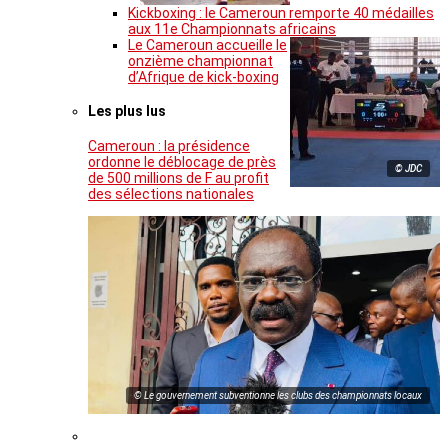
Kickboxing : le Cameroun remporte 40 médailles
aux 11e Championnats africains
Le Cameroun accueille le
onzième championnat
d’Afrique de kick-boxing
Les plus lus
Cameroun : la présidence
ordonne le déblocage de près
© JDC
de 500 millions de F au profit
des sélections nationales
© Le gouvernement subventionne les clubs des championnats locaux