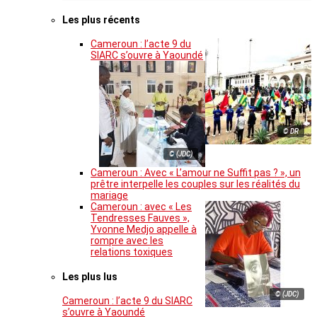
Les plus récents
Cameroun : l’acte 9 du
SIARC s’ouvre à Yaoundé
© DR
© (JDC)
Cameroun : Avec « L’amour ne Suffit pas ? », un
prêtre interpelle les couples sur les réalités du
mariage
Cameroun : avec « Les
Tendresses Fauves »,
Yvonne Medjo appelle à
rompre avec les
relations toxiques
Les plus lus
© (JDC)
Cameroun : l’acte 9 du SIARC
s’ouvre à Yaoundé