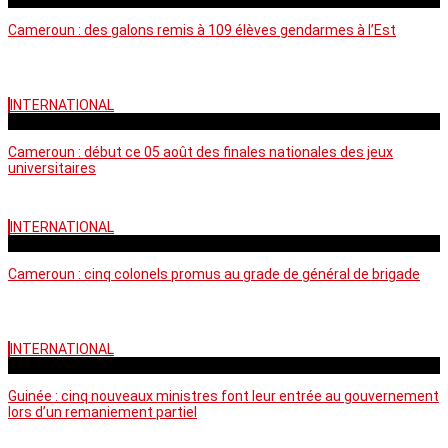
Cameroun : des galons remis à 109 élèves gendarmes à l’Est
INTERNATIONAL
mercredi - 10:50 GMT
Cameroun : début ce 05 août des finales nationales des jeux
universitaires
INTERNATIONAL
lundi - 16:32 GMT
Cameroun : cinq colonels promus au grade de général de brigade
INTERNATIONAL
mardi - 15:43 GMT
Guinée : cinq nouveaux ministres font leur entrée au gouvernement
lors d’un remaniement partiel