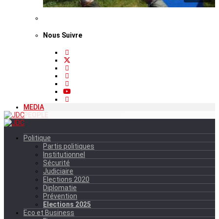
Nous Suivre
MEDIA
PEOPLE
Politique
Partis politiques
Institutionnel
Sécurité
Judiciaire
Elections 2020
Diplomatie
Prévention
Elections 2025
Eco et Business