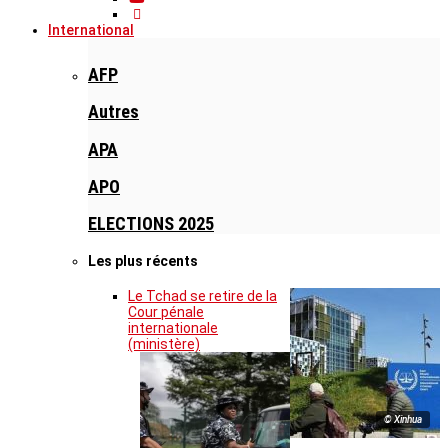
International
AFP
Autres
APA
APO
ELECTIONS 2025
Les plus récents
Le Tchad se retire de la
Cour pénale
internationale
(ministère)
© Xinhua