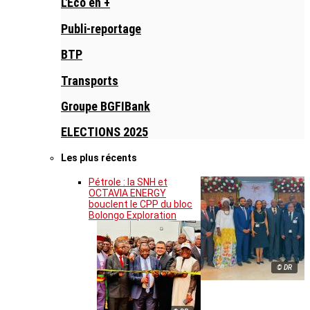
L'Eco en +
Publi-reportage
BTP
Transports
Groupe BGFIBank
ELECTIONS 2025
Les plus récents
Pétrole : la SNH et
OCTAVIA ENERGY
bouclent le CPP du bloc
Bolongo Exploration
© DR