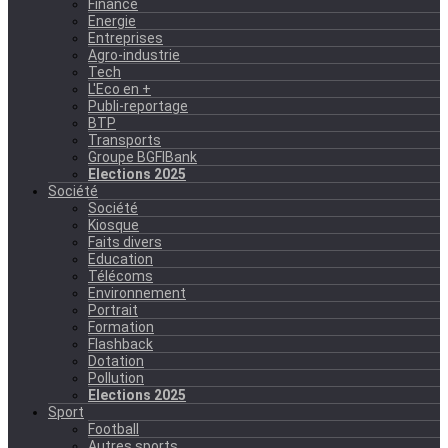
Finance
Energie
Entreprises
Agro-industrie
Tech
L'Eco en +
Publi-reportage
BTP
Transports
Groupe BGFIBank
Elections 2025
Société
Société
Kiosque
Faits divers
Education
Télécoms
Environnement
Portrait
Formation
Flashback
Dotation
Pollution
Elections 2025
Sport
Football
Autres sports