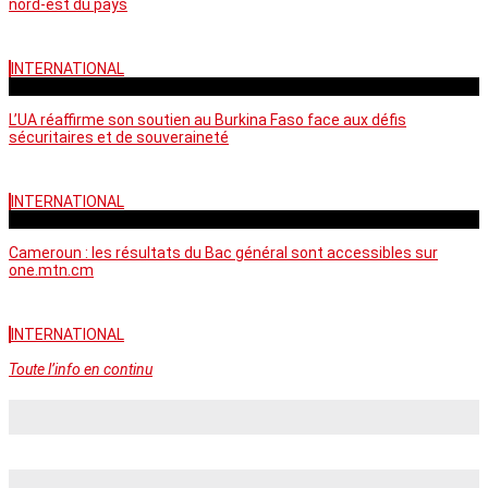
nord-est du pays
INTERNATIONAL
vendredi - 06:58 GMT
L’UA réaffirme son soutien au Burkina Faso face aux défis
sécuritaires et de souveraineté
INTERNATIONAL
mercredi - 10:46 GMT
Cameroun : les résultats du Bac général sont accessibles sur
one.mtn.cm
INTERNATIONAL
Toute l’info en continu