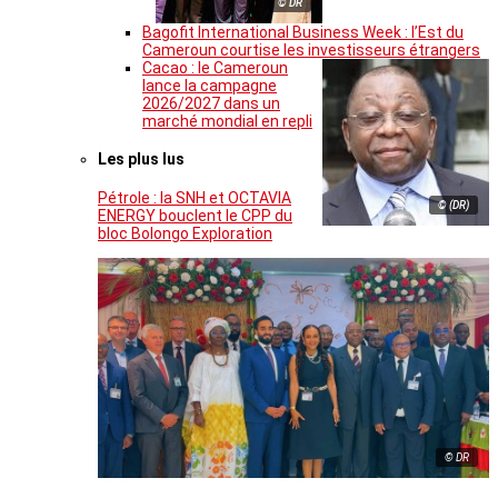
© DR
Bagofit International Business Week : l’Est du
Cameroun courtise les investisseurs étrangers
Cacao : le Cameroun
lance la campagne
2026/2027 dans un
marché mondial en repli
Les plus lus
Pétrole : la SNH et OCTAVIA
© (DR)
ENERGY bouclent le CPP du
bloc Bolongo Exploration
© DR