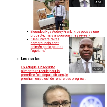
© DR
© DR
Eloundou Nga Audrey Frank : « Je pousse une
brouette, mais je poursuis mes rêves »
‘’Des universitaires
camerounais sont
animés par la peur et
l’égoïsme’’
Les plus lus
En Afrique, l’insécurité
© JDC
alimentaire recule pour la
première fois depuis dix ans, le
prochain enjeu est de rendre ces progrès…