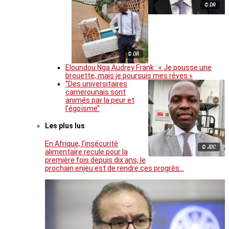
© DR
© DR
Eloundou Nga Audrey Frank : « Je pousse une
brouette, mais je poursuis mes rêves »
‘’Des universitaires
camerounais sont
animés par la peur et
l’égoïsme’’
Les plus lus
En Afrique, l’insécurité
© JDC
alimentaire recule pour la
première fois depuis dix ans, le
prochain enjeu est de rendre ces progrès…