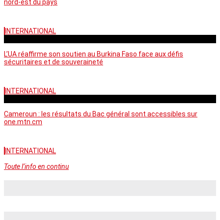
nord-est du pays
INTERNATIONAL
vendredi - 06:58 GMT
L’UA réaffirme son soutien au Burkina Faso face aux défis
sécuritaires et de souveraineté
INTERNATIONAL
mercredi - 10:46 GMT
Cameroun : les résultats du Bac général sont accessibles sur
one.mtn.cm
INTERNATIONAL
Toute l’info en continu