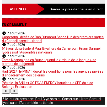
FLASH INFO
Suivez la présidentielle en direct i
EN CE MOMENT
7 août 2026
Cameroun : décès de Bah Oumarou Sanda l’un des premiers sages
du Conseil constitutionnel
7 août 2026
61è jour du président Paul Biya hors du Cameroun, Hiram Samuel
Iyodi saisit l’Assemblée nationale
7 août 2026
Fame Ndongo pris en faute : quand le « tribun de la langue » se
trompe de subjonctif
7 août 2026
Hadj 2027 : le MINAT durcit les conditions pour les agences privées
d’encadrement des pèlerins
7 août 2026
Pétrole : la SNH et OCTAVIA ENERGY bouclent le CPP du bloc
Bolongo Exploration
61è jour du président Paul Biya hors du Cameroun, Hiram Samuel
Iyodi saisit l’Assemblée nationale