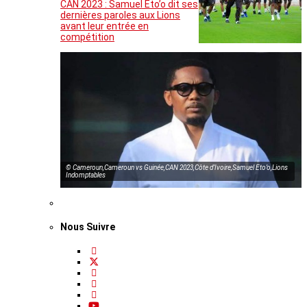
CAN 2023 : Samuel Eto’o dit ses
dernières paroles aux Lions
avant leur entrée en
compétition
© Cameroun,Cameroun vs Guinée,CAN 2023,Côte d’Ivoire,Samuel Eto’o,Lions
Indomptables
Nous Suivre