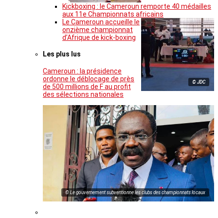
Kickboxing : le Cameroun remporte 40 médailles
aux 11e Championnats africains
Le Cameroun accueille le
onzième championnat
d’Afrique de kick-boxing
Les plus lus
Cameroun : la présidence
ordonne le déblocage de près
© JDC
de 500 millions de F au profit
des sélections nationales
© Le gouvernement subventionne les clubs des championnats locaux