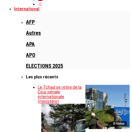
International
AFP
Autres
APA
APO
ELECTIONS 2025
Les plus récents
Le Tchad se retire de la
Cour pénale
internationale
(ministère)
© Xinhua