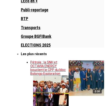
L'Eco en +
Publi-reportage
BTP
Transports
Groupe BGFIBank
ELECTIONS 2025
Les plus récents
Pétrole : la SNH et
OCTAVIA ENERGY
bouclent le CPP du bloc
Bolongo Exploration
© DR