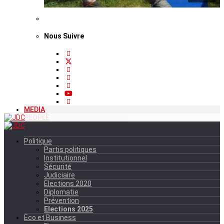
Nous Suivre
MEDIA
PEOPLE
Politique
Partis politiques
Institutionnel
Sécurité
Judiciaire
Elections 2020
Diplomatie
Prévention
Elections 2025
Eco et Business