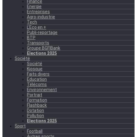
Finance
Energie
Entreprises
Agro-industrie
Tech
L'Eco en +
Publi-reportage
BTP
Transports
Groupe BGFIBank
Elections 2025
Société
Société
Kiosque
Faits divers
Education
Télécoms
Environnement
Portrait
Formation
Flashback
Dotation
Pollution
Elections 2025
Sport
Football
Autres sports