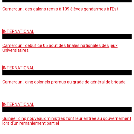
Cameroun : des galons remis à 109 élèves gendarmes à l’Est
INTERNATIONAL
mercredi - 10:50 GMT
Cameroun : début ce 05 août des finales nationales des jeux
universitaires
INTERNATIONAL
lundi - 16:32 GMT
Cameroun : cinq colonels promus au grade de général de brigade
INTERNATIONAL
mardi - 15:43 GMT
Guinée : cinq nouveaux ministres font leur entrée au gouvernement
lors d’un remaniement partiel