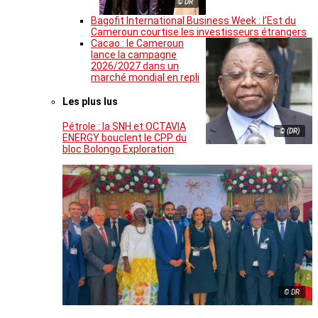
© DR
Bagofit International Business Week : l’Est du
Cameroun courtise les investisseurs étrangers
Cacao : le Cameroun
lance la campagne
2026/2027 dans un
marché mondial en repli
Les plus lus
Pétrole : la SNH et OCTAVIA
© (DR)
ENERGY bouclent le CPP du
bloc Bolongo Exploration
© DR