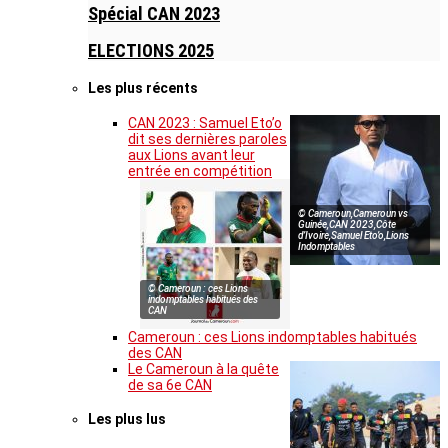
Spécial CAN 2023
ELECTIONS 2025
Les plus récents
CAN 2023 : Samuel Eto’o
dit ses dernières paroles
aux Lions avant leur
entrée en compétition
© Cameroun,Cameroun vs
Guinée,CAN 2023,Côte
d’Ivoire,Samuel Eto’o,Lions
Indomptables
© Cameroun : ces Lions
indomptables habitués des
CAN
Cameroun : ces Lions indomptables habitués
des CAN
Le Cameroun à la quête
de sa 6e CAN
Les plus lus