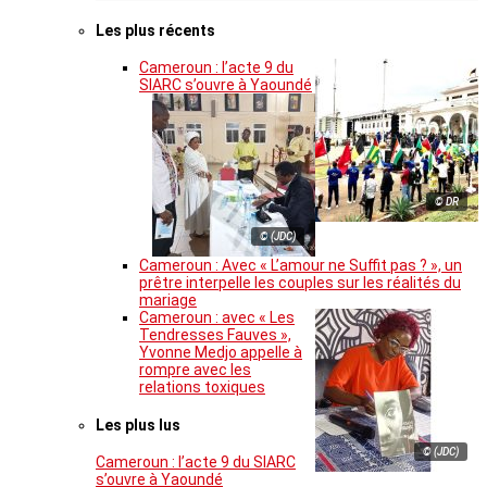
Les plus récents
Cameroun : l’acte 9 du
SIARC s’ouvre à Yaoundé
© DR
© (JDC)
Cameroun : Avec « L’amour ne Suffit pas ? », un
prêtre interpelle les couples sur les réalités du
mariage
Cameroun : avec « Les
Tendresses Fauves »,
Yvonne Medjo appelle à
rompre avec les
relations toxiques
Les plus lus
© (JDC)
Cameroun : l’acte 9 du SIARC
s’ouvre à Yaoundé