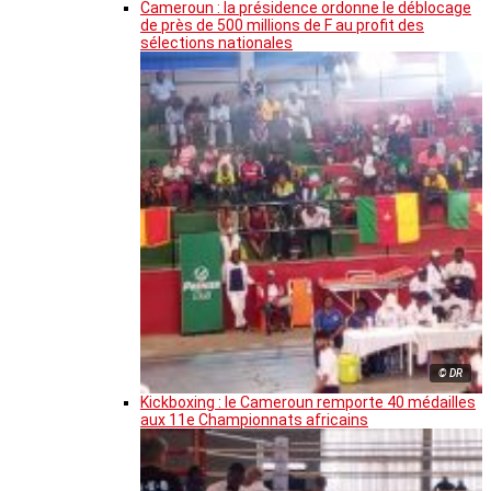
Cameroun : la présidence ordonne le déblocage
de près de 500 millions de F au profit des
sélections nationales
© DR
Kickboxing : le Cameroun remporte 40 médailles
aux 11e Championnats africains