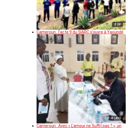
© DR
Cameroun : l’acte 9 du SIARC s’ouvre à Yaoundé
© (JDC)
Cameroun : Avec « L’amour ne Suffit pas ? », un