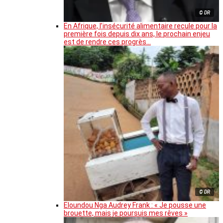
© DR
En Afrique, l’insécurité alimentaire recule pour la
première fois depuis dix ans, le prochain enjeu
est de rendre ces progrès…
© DR
Eloundou Nga Audrey Frank : « Je pousse une
brouette, mais je poursuis mes rêves »