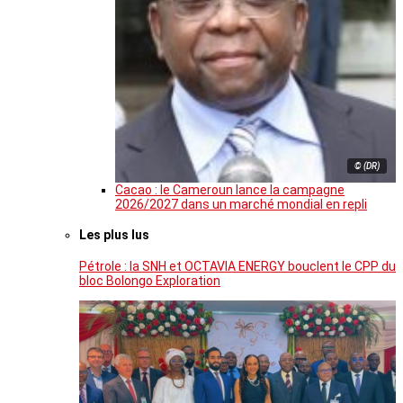
© (DR)
Cacao : le Cameroun lance la campagne
2026/2027 dans un marché mondial en repli
Les plus lus
Pétrole : la SNH et OCTAVIA ENERGY bouclent le CPP du
bloc Bolongo Exploration