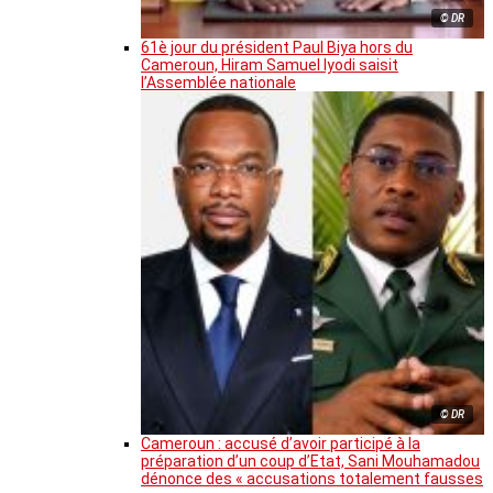
© DR
61è jour du président Paul Biya hors du
Cameroun, Hiram Samuel Iyodi saisit
l’Assemblée nationale
© DR
Cameroun : accusé d’avoir participé à la
préparation d’un coup d’Etat, Sani Mouhamadou
dénonce des « accusations totalement fausses