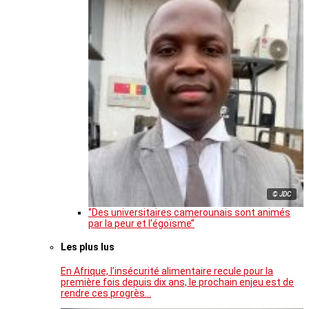
© JDC
‘’Des universitaires camerounais sont animés
par la peur et l’égoïsme’’
Les plus lus
En Afrique, l’insécurité alimentaire recule pour la
première fois depuis dix ans, le prochain enjeu est de
rendre ces progrès…