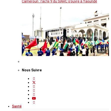
Cameroun : l’acte 9 du SIARC s’ouvre à Yaoundé
© DR
Nous Suivre
Santé