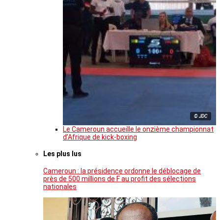
© JDC
Le Cameroun accueille le onzième championnat
d’Afrique de kick-boxing
Les plus lus
Cameroun : la présidence ordonne le déblocage de
près de 500 millions de F au profit des sélections
nationales