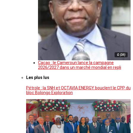
© (DR)
Cacao : le Cameroun lance la campagne
2026/2027 dans un marché mondial en repli
Les plus lus
Pétrole : la SNH et OCTAVIA ENERGY bouclent le CPP du
bloc Bolongo Exploration