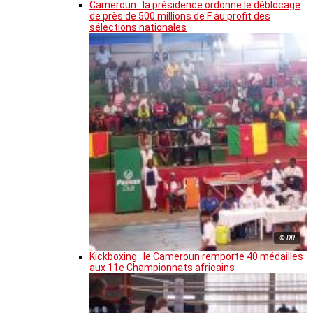
Cameroun : la présidence ordonne le déblocage
de près de 500 millions de F au profit des
sélections nationales
© DR
Kickboxing : le Cameroun remporte 40 médailles
aux 11e Championnats africains