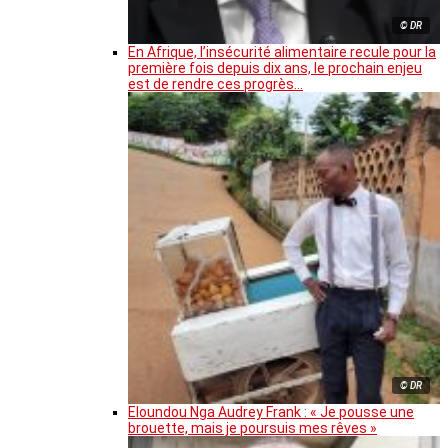
© DR
En Afrique, l’insécurité alimentaire recule pour la
première fois depuis dix ans, le prochain enjeu
est de rendre ces progrès…
© DR
Eloundou Nga Audrey Frank : « Je pousse une
brouette, mais je poursuis mes rêves »