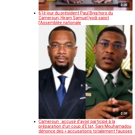
© DR
61è jour du président Paul Biya hors du
Cameroun, Hiram Samuel Iyodi saisit
l’Assemblée nationale
© DR
Cameroun : accusé d’avoir participé à la
préparation d’un coup d’Etat, Sani Mouhamadou
dénonce des « accusations totalement fausses