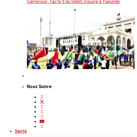
Cameroun : l’acte 9 du SIARC s’ouvre à Yaoundé
© DR
Nous Suivre
Santé