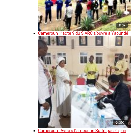
© DR
Cameroun : l’acte 9 du SIARC s’ouvre à Yaoundé
© (JDC)
Cameroun : Avec « L’amour ne Suffit pas ? », un