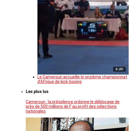
© JDC
Le Cameroun accueille le onzième championnat
d’Afrique de kick-boxing
Les plus lus
Cameroun : la présidence ordonne le déblocage de
près de 500 millions de F au profit des sélections
nationales