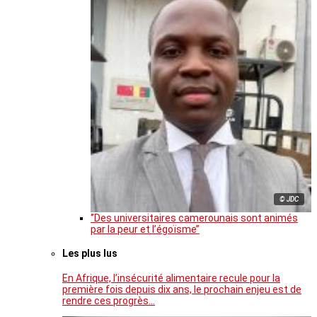
© JDC
‘’Des universitaires camerounais sont animés
par la peur et l’égoïsme’’
Les plus lus
En Afrique, l’insécurité alimentaire recule pour la
première fois depuis dix ans, le prochain enjeu est de
rendre ces progrès…