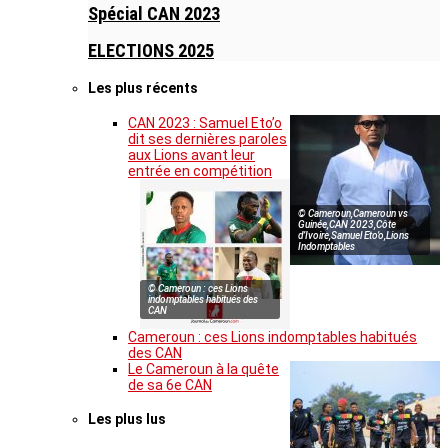
Spécial CAN 2023
ELECTIONS 2025
Les plus récents
CAN 2023 : Samuel Eto’o
dit ses dernières paroles
aux Lions avant leur
entrée en compétition
© Cameroun,Cameroun vs
Guinée,CAN 2023,Côte
d’Ivoire,Samuel Eto’o,Lions
Indomptables
© Cameroun : ces Lions
indomptables habitués des
CAN
Cameroun : ces Lions indomptables habitués
des CAN
Le Cameroun à la quête
de sa 6e CAN
Les plus lus