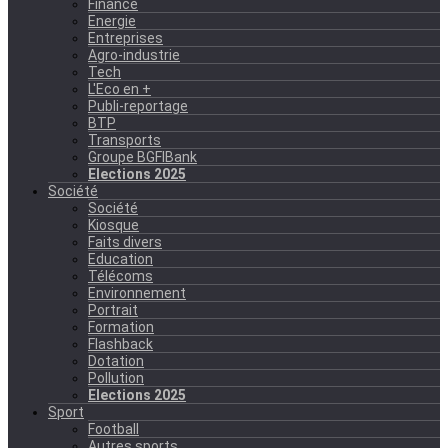
Finance
Energie
Entreprises
Agro-industrie
Tech
L'Eco en +
Publi-reportage
BTP
Transports
Groupe BGFIBank
Elections 2025
Société
Société
Kiosque
Faits divers
Education
Télécoms
Environnement
Portrait
Formation
Flashback
Dotation
Pollution
Elections 2025
Sport
Football
Autres sports