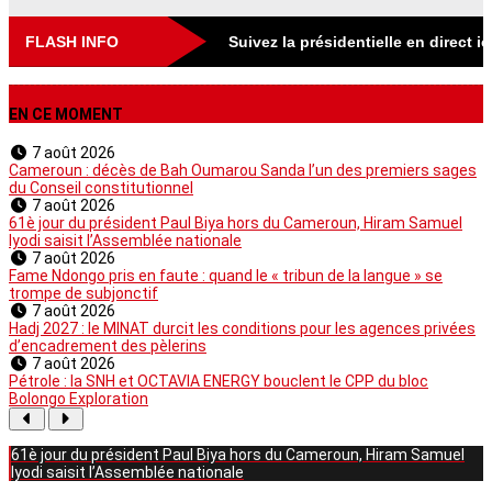
FLASH INFO
Suivez la présidentielle en direct i
EN CE MOMENT
7 août 2026
Cameroun : décès de Bah Oumarou Sanda l’un des premiers sages
du Conseil constitutionnel
7 août 2026
61è jour du président Paul Biya hors du Cameroun, Hiram Samuel
Iyodi saisit l’Assemblée nationale
7 août 2026
Fame Ndongo pris en faute : quand le « tribun de la langue » se
trompe de subjonctif
7 août 2026
Hadj 2027 : le MINAT durcit les conditions pour les agences privées
d’encadrement des pèlerins
7 août 2026
Pétrole : la SNH et OCTAVIA ENERGY bouclent le CPP du bloc
Bolongo Exploration
61è jour du président Paul Biya hors du Cameroun, Hiram Samuel
Iyodi saisit l’Assemblée nationale