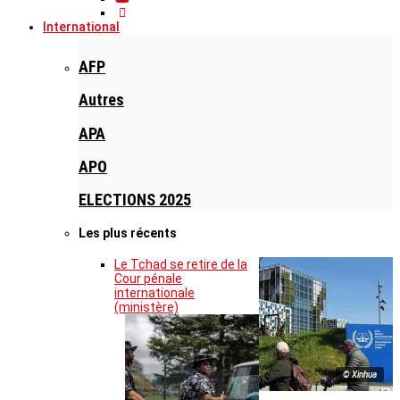
International
AFP
Autres
APA
APO
ELECTIONS 2025
Les plus récents
Le Tchad se retire de la
Cour pénale
internationale
(ministère)
© Xinhua