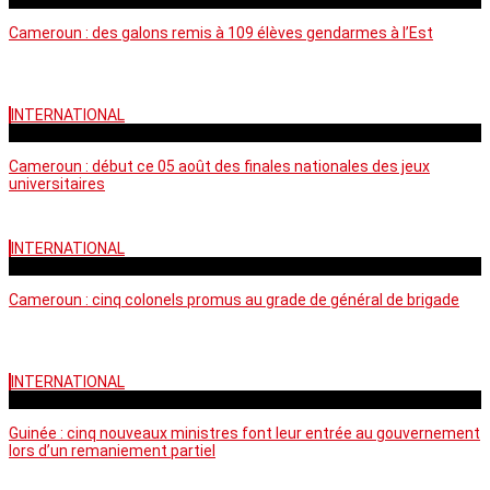
Cameroun : des galons remis à 109 élèves gendarmes à l’Est
INTERNATIONAL
mercredi - 10:50 GMT
Cameroun : début ce 05 août des finales nationales des jeux
universitaires
INTERNATIONAL
lundi - 16:32 GMT
Cameroun : cinq colonels promus au grade de général de brigade
INTERNATIONAL
mardi - 15:43 GMT
Guinée : cinq nouveaux ministres font leur entrée au gouvernement
lors d’un remaniement partiel