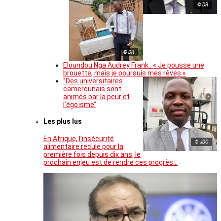
© DR
© DR
Eloundou Nga Audrey Frank : « Je pousse une
brouette, mais je poursuis mes rêves »
‘’Des universitaires
camerounais sont
animés par la peur et
l’égoïsme’’
Les plus lus
En Afrique, l’insécurité
© JDC
alimentaire recule pour la
première fois depuis dix ans, le
prochain enjeu est de rendre ces progrès…