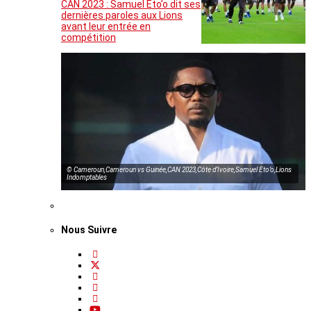
CAN 2023 : Samuel Eto’o dit ses
dernières paroles aux Lions
avant leur entrée en
compétition
© Cameroun,Cameroun vs Guinée,CAN 2023,Côte d’Ivoire,Samuel Eto’o,Lions
Indomptables
Nous Suivre