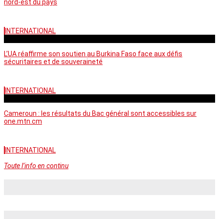
nord-est du pays
INTERNATIONAL
vendredi - 06:58 GMT
L’UA réaffirme son soutien au Burkina Faso face aux défis
sécuritaires et de souveraineté
INTERNATIONAL
mercredi - 10:46 GMT
Cameroun : les résultats du Bac général sont accessibles sur
one.mtn.cm
INTERNATIONAL
Toute l’info en continu