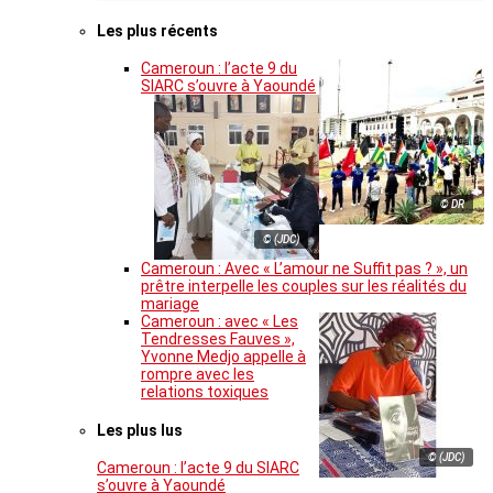
Les plus récents
Cameroun : l’acte 9 du
SIARC s’ouvre à Yaoundé
© DR
© (JDC)
Cameroun : Avec « L’amour ne Suffit pas ? », un
prêtre interpelle les couples sur les réalités du
mariage
Cameroun : avec « Les
Tendresses Fauves »,
Yvonne Medjo appelle à
rompre avec les
relations toxiques
Les plus lus
© (JDC)
Cameroun : l’acte 9 du SIARC
s’ouvre à Yaoundé