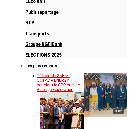
L'Eco en +
Publi-reportage
BTP
Transports
Groupe BGFIBank
ELECTIONS 2025
Les plus récents
Pétrole : la SNH et
OCTAVIA ENERGY
bouclent le CPP du bloc
Bolongo Exploration
© DR