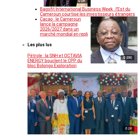
© DR
Bagofit International Business Week : l’Est du
Cameroun courtise les investisseurs étrangers
Cacao : le Cameroun
lance la campagne
2026/2027 dans un
marché mondial en repli
Les plus lus
Pétrole : la SNH et OCTAVIA
© (DR)
ENERGY bouclent le CPP du
bloc Bolongo Exploration
© DR