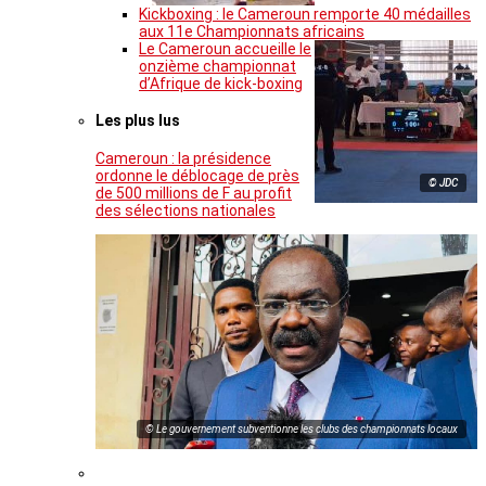
Kickboxing : le Cameroun remporte 40 médailles
aux 11e Championnats africains
Le Cameroun accueille le
onzième championnat
d’Afrique de kick-boxing
Les plus lus
Cameroun : la présidence
ordonne le déblocage de près
© JDC
de 500 millions de F au profit
des sélections nationales
© Le gouvernement subventionne les clubs des championnats locaux