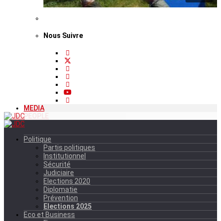
Nous Suivre
MEDIA
PEOPLE
Politique
Partis politiques
Institutionnel
Sécurité
Judiciaire
Elections 2020
Diplomatie
Prévention
Elections 2025
Eco et Business