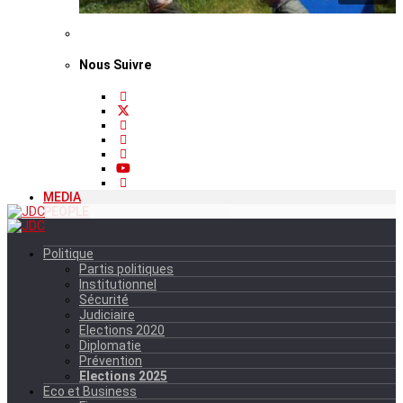
Nous Suivre
MEDIA
PEOPLE
Politique
Partis politiques
Institutionnel
Sécurité
Judiciaire
Elections 2020
Diplomatie
Prévention
Elections 2025
Eco et Business