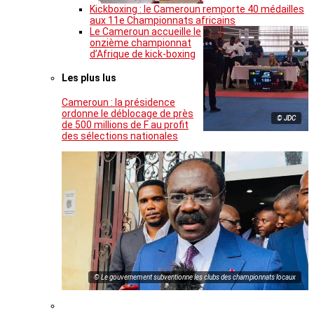
Kickboxing : le Cameroun remporte 40 médailles
aux 11e Championnats africains
Le Cameroun accueille le
onzième championnat
d’Afrique de kick-boxing
Les plus lus
Cameroun : la présidence
ordonne le déblocage de près
© JDC
de 500 millions de F au profit
des sélections nationales
© Le gouvernement subventionne les clubs des championnats locaux