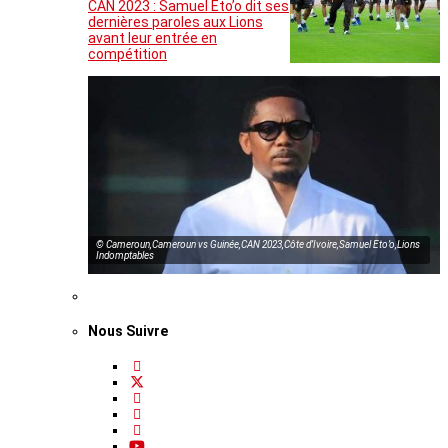
CAN 2023 : Samuel Eto’o dit ses
dernières paroles aux Lions
avant leur entrée en
compétition
© Cameroun,Cameroun vs Guinée,CAN 2023,Côte d’Ivoire,Samuel Eto’o,Lions
Indomptables
Nous Suivre