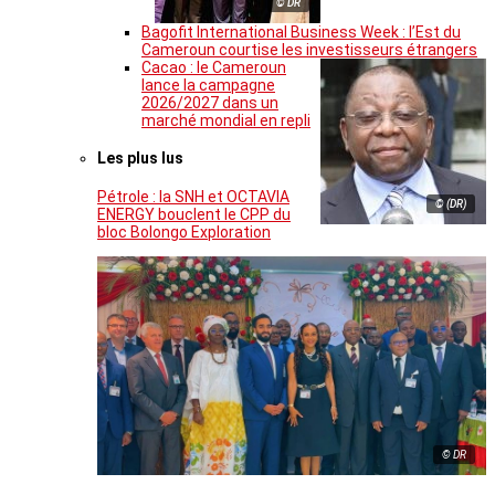
© DR
Bagofit International Business Week : l’Est du
Cameroun courtise les investisseurs étrangers
Cacao : le Cameroun
lance la campagne
2026/2027 dans un
marché mondial en repli
Les plus lus
Pétrole : la SNH et OCTAVIA
© (DR)
ENERGY bouclent le CPP du
bloc Bolongo Exploration
© DR