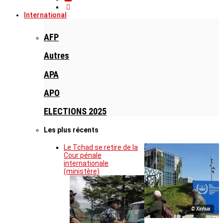
International
AFP
Autres
APA
APO
ELECTIONS 2025
Les plus récents
Le Tchad se retire de la
Cour pénale
internationale
(ministère)
© Xinhua