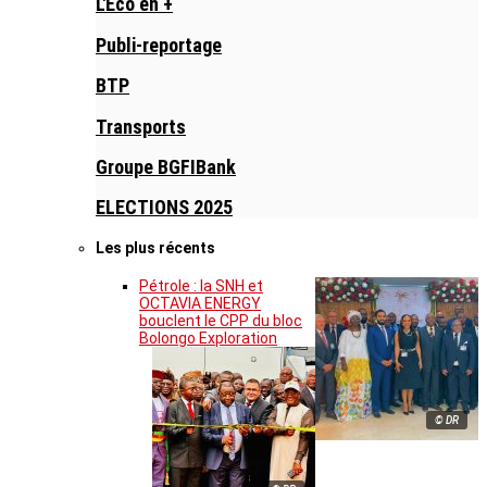
L'Eco en +
Publi-reportage
BTP
Transports
Groupe BGFIBank
ELECTIONS 2025
Les plus récents
Pétrole : la SNH et
OCTAVIA ENERGY
bouclent le CPP du bloc
Bolongo Exploration
© DR