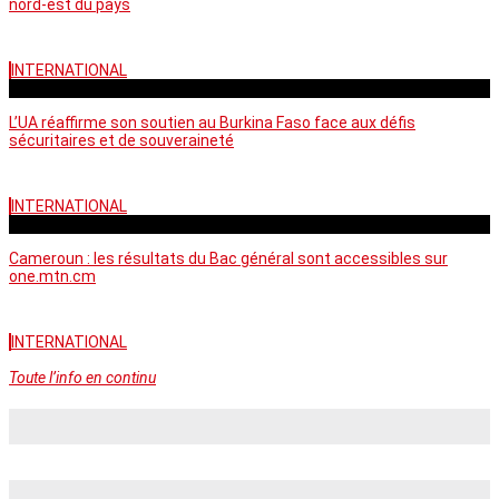
nord-est du pays
INTERNATIONAL
vendredi - 06:58 GMT
L’UA réaffirme son soutien au Burkina Faso face aux défis
sécuritaires et de souveraineté
INTERNATIONAL
mercredi - 10:46 GMT
Cameroun : les résultats du Bac général sont accessibles sur
one.mtn.cm
INTERNATIONAL
Toute l’info en continu