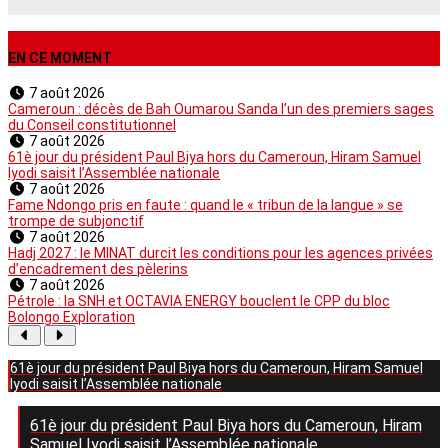
EN CE MOMENT
7 août 2026
Cameroun : décès de Bah Oumarou Sanda l’un des premiers sages
du Conseil constitutionnel
7 août 2026
61è jour du président Paul Biya hors du Cameroun, Hiram Samuel
Iyodi saisit l’Assemblée nationale
7 août 2026
Fame Ndongo pris en faute : quand le « tribun de la langue » se
trompe de subjonctif
7 août 2026
Hadj 2027 : le MINAT durcit les conditions pour les agences privées
d’encadrement des pèlerins
7 août 2026
Pétrole : la SNH et OCTAVIA ENERGY bouclent le CPP du bloc
Bolongo Exploration
61è jour du président Paul Biya hors du Cameroun, Hiram Samuel
Iyodi saisit l’Assemblée nationale
61è jour du président Paul Biya hors du Cameroun, Hiram
Samuel Iyodi saisit l’Assemblée nationale