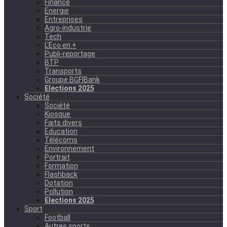
Finance
Energie
Entreprises
Agro-industrie
Tech
L'Eco en +
Publi-reportage
BTP
Transports
Groupe BGFIBank
Elections 2025
Société
Société
Kiosque
Faits divers
Education
Télécoms
Environnement
Portrait
Formation
Flashback
Dotation
Pollution
Elections 2025
Sport
Football
Autres sports