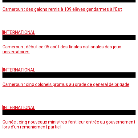
Cameroun : des galons remis à 109 élèves gendarmes à l’Est
INTERNATIONAL
mercredi - 10:50 GMT
Cameroun : début ce 05 août des finales nationales des jeux
universitaires
INTERNATIONAL
lundi - 16:32 GMT
Cameroun : cinq colonels promus au grade de général de brigade
INTERNATIONAL
mardi - 15:43 GMT
Guinée : cinq nouveaux ministres font leur entrée au gouvernement
lors d’un remaniement partiel