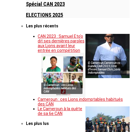
Spécial CAN 2023
ELECTIONS 2025
Les plus récents
CAN 2023 : Samuel Eto’o
dit ses dernières paroles
aux Lions avant leur
entrée en compétition
© Cameroun,Cameroun vs
Guinée,CAN 2023,Côte
d’Ivoire,Samuel Eto’o,Lions
Indomptables
© Cameroun : ces Lions
indomptables habitués des
CAN
Cameroun : ces Lions indomptables habitués
des CAN
Le Cameroun à la quête
de sa 6e CAN
Les plus lus