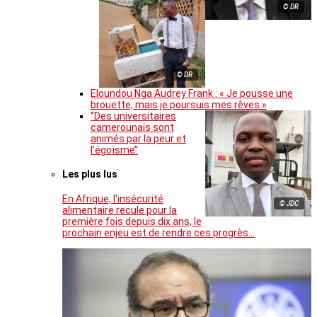
© DR
© DR
Eloundou Nga Audrey Frank : « Je pousse une
brouette, mais je poursuis mes rêves »
‘’Des universitaires
camerounais sont
animés par la peur et
l’égoïsme’’
Les plus lus
En Afrique, l’insécurité
© JDC
alimentaire recule pour la
première fois depuis dix ans, le
prochain enjeu est de rendre ces progrès…