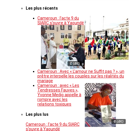
Les plus récents
Cameroun : l’acte 9 du
SIARC s’ouvre à Yaoundé
© DR
© (JDC)
Cameroun : Avec « L’amour ne Suffit pas ? », un
prêtre interpelle les couples sur les réalités du
mariage
Cameroun : avec « Les
Tendresses Fauves »,
Yvonne Medjo appelle à
rompre avec les
relations toxiques
Les plus lus
© (JDC)
Cameroun : l’acte 9 du SIARC
s’ouvre à Yaoundé