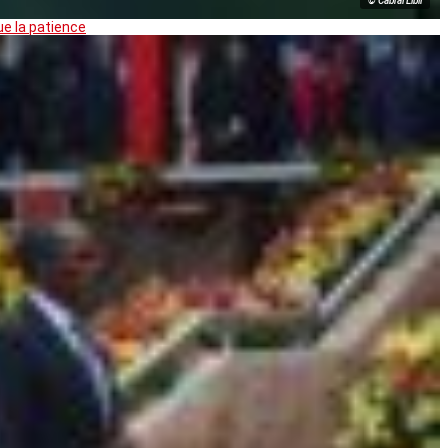
© Cabral Libii
ue la patience