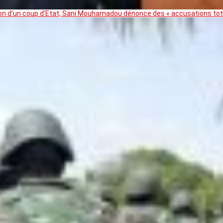
ation d’un coup d’Etat, Sani Mouhamadou dénonce des « accusations t