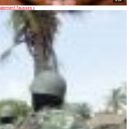
© DR
otalement fausses »