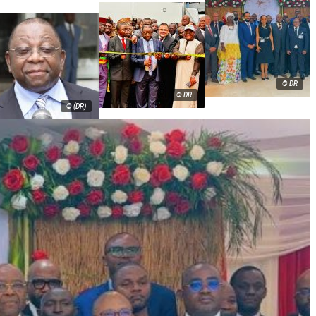
© DR
© DR
© (DR)