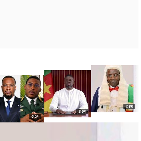
© DR
© DR
© DR