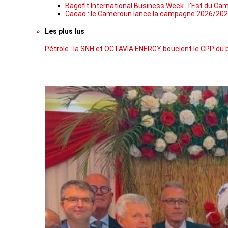
Bagofit International Business Week : l’Est du Ca
Cacao : le Cameroun lance la campagne 2026/202
Les plus lus
Pétrole : la SNH et OCTAVIA ENERGY bouclent le CPP du 