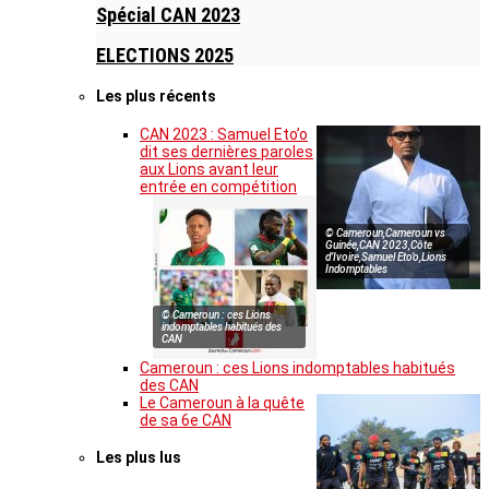
Spécial CAN 2023
ELECTIONS 2025
Les plus récents
CAN 2023 : Samuel Eto’o
dit ses dernières paroles
aux Lions avant leur
entrée en compétition
© Cameroun,Cameroun vs
Guinée,CAN 2023,Côte
d’Ivoire,Samuel Eto’o,Lions
Indomptables
© Cameroun : ces Lions
indomptables habitués des
CAN
Cameroun : ces Lions indomptables habitués
des CAN
Le Cameroun à la quête
de sa 6e CAN
Les plus lus