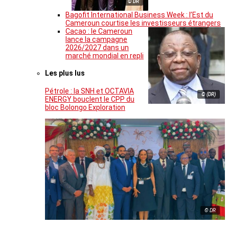
© DR
Bagofit International Business Week : l’Est du
Cameroun courtise les investisseurs étrangers
Cacao : le Cameroun
lance la campagne
2026/2027 dans un
marché mondial en repli
Les plus lus
Pétrole : la SNH et OCTAVIA
© (DR)
ENERGY bouclent le CPP du
bloc Bolongo Exploration
© DR