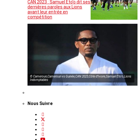
CAN 2023 : Samuel Eto’o dit ses
dernières paroles aux Lions
avant leur entrée en
compétition
© Cameroun,Cameroun vs Guinée,CAN 2023,Côte d’Ivoire,Samuel Eto’o,Lions
Indomptables
Nous Suivre