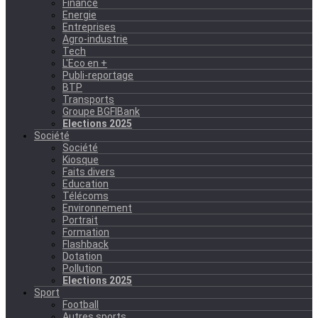
Finance
Energie
Entreprises
Agro-industrie
Tech
L'Eco en +
Publi-reportage
BTP
Transports
Groupe BGFIBank
Elections 2025
Société
Société
Kiosque
Faits divers
Education
Télécoms
Environnement
Portrait
Formation
Flashback
Dotation
Pollution
Elections 2025
Sport
Football
Autres sports