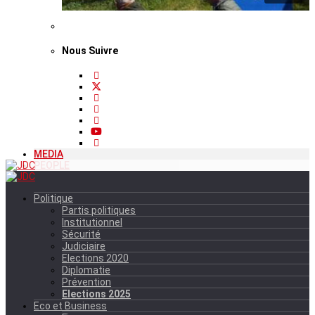
Nous Suivre
MEDIA
PEOPLE
Politique
Partis politiques
Institutionnel
Sécurité
Judiciaire
Elections 2020
Diplomatie
Prévention
Elections 2025
Eco et Business