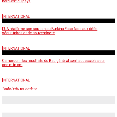
nord-est du pays
INTERNATIONAL
vendredi - 06:58 GMT
L’UA réaffirme son soutien au Burkina Faso face aux défis
sécuritaires et de souveraineté
INTERNATIONAL
mercredi - 10:46 GMT
Cameroun : les résultats du Bac général sont accessibles sur
one.mtn.cm
INTERNATIONAL
Toute l’info en continu