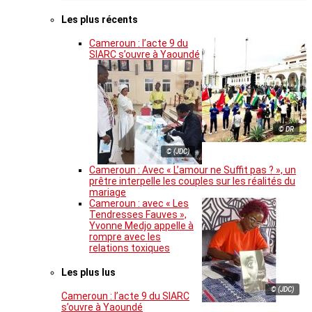
Les plus récents
Cameroun : l’acte 9 du
SIARC s’ouvre à Yaoundé
© DR
© (JDC)
Cameroun : Avec « L’amour ne Suffit pas ? », un
prêtre interpelle les couples sur les réalités du
mariage
Cameroun : avec « Les
Tendresses Fauves »,
Yvonne Medjo appelle à
rompre avec les
relations toxiques
Les plus lus
© (JDC)
Cameroun : l’acte 9 du SIARC
s’ouvre à Yaoundé