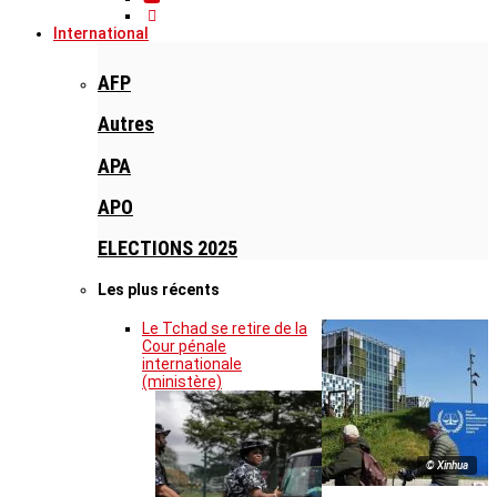
International
AFP
Autres
APA
APO
ELECTIONS 2025
Les plus récents
Le Tchad se retire de la
Cour pénale
internationale
(ministère)
© Xinhua