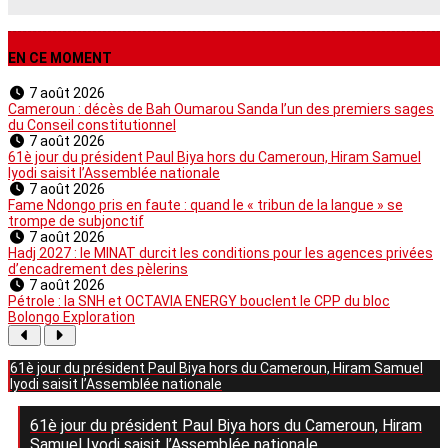
EN CE MOMENT
7 août 2026
Cameroun : décès de Bah Oumarou Sanda l’un des premiers sages
du Conseil constitutionnel
7 août 2026
61è jour du président Paul Biya hors du Cameroun, Hiram Samuel
Iyodi saisit l’Assemblée nationale
7 août 2026
Fame Ndongo pris en faute : quand le « tribun de la langue » se
trompe de subjonctif
7 août 2026
Hadj 2027 : le MINAT durcit les conditions pour les agences privées
d’encadrement des pèlerins
7 août 2026
Pétrole : la SNH et OCTAVIA ENERGY bouclent le CPP du bloc
Bolongo Exploration
61è jour du président Paul Biya hors du Cameroun, Hiram Samuel
Iyodi saisit l’Assemblée nationale
61è jour du président Paul Biya hors du Cameroun, Hiram
Samuel Iyodi saisit l’Assemblée nationale