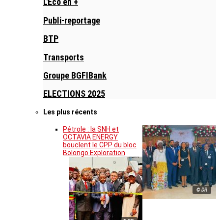
L'Eco en +
Publi-reportage
BTP
Transports
Groupe BGFIBank
ELECTIONS 2025
Les plus récents
Pétrole : la SNH et
OCTAVIA ENERGY
bouclent le CPP du bloc
Bolongo Exploration
© DR