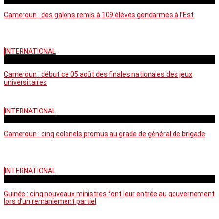
Cameroun : des galons remis à 109 élèves gendarmes à l’Est
INTERNATIONAL
mercredi - 10:50 GMT
Cameroun : début ce 05 août des finales nationales des jeux
universitaires
INTERNATIONAL
lundi - 16:32 GMT
Cameroun : cinq colonels promus au grade de général de brigade
INTERNATIONAL
mardi - 15:43 GMT
Guinée : cinq nouveaux ministres font leur entrée au gouvernement
lors d’un remaniement partiel