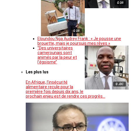
© DR
© DR
Eloundou Nga Audrey Frank : « Je pousse une
brouette, mais je poursuis mes rêves »
‘’Des universitaires
camerounais sont
animés par la peur et
l’égoïsme’’
Les plus lus
En Afrique, l’insécurité
© JDC
alimentaire recule pour la
première fois depuis dix ans, le
prochain enjeu est de rendre ces progrès…