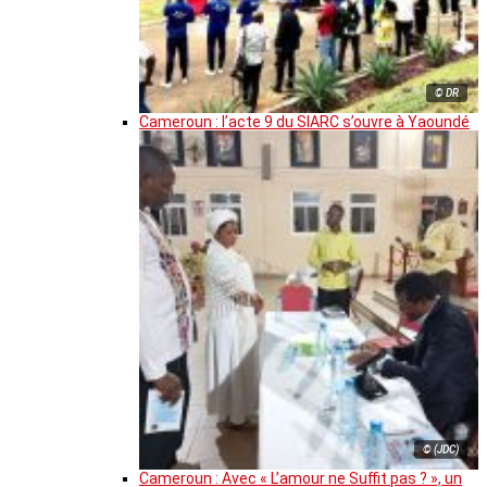
© DR
Cameroun : l’acte 9 du SIARC s’ouvre à Yaoundé
© (JDC)
Cameroun : Avec « L’amour ne Suffit pas ? », un