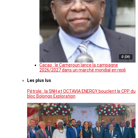
© (DR)
Cacao : le Cameroun lance la campagne
2026/2027 dans un marché mondial en repli
Les plus lus
Pétrole : la SNH et OCTAVIA ENERGY bouclent le CPP du
bloc Bolongo Exploration