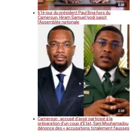
© DR
61è jour du président Paul Biya hors du
Cameroun, Hiram Samuel Iyodi saisit
l’Assemblée nationale
© DR
Cameroun : accusé d’avoir participé à la
préparation d’un coup d’Etat, Sani Mouhamadou
dénonce des « accusations totalement fausses