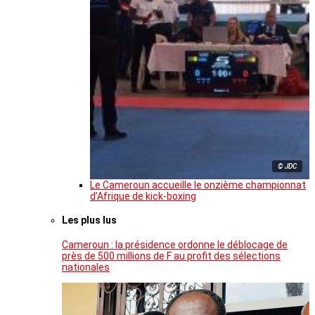
© JDC
Le Cameroun accueille le onzième championnat
d’Afrique de kick-boxing
Les plus lus
Cameroun : la présidence ordonne le déblocage de
près de 500 millions de F au profit des sélections
nationales