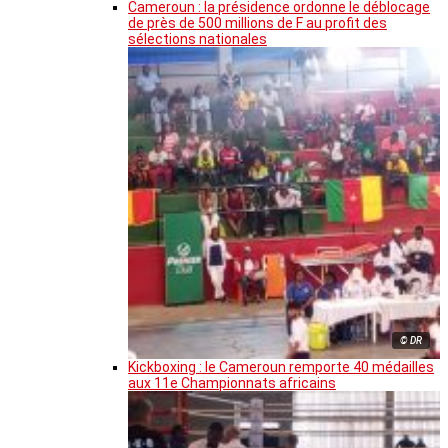
Cameroun : la présidence ordonne le déblocage
de près de 500 millions de F au profit des
sélections nationales
© DR
Kickboxing : le Cameroun remporte 40 médailles
aux 11e Championnats africains