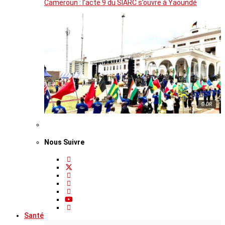
Cameroun : l’acte 9 du SIARC s’ouvre à Yaoundé
© DR
Nous Suivre
Santé