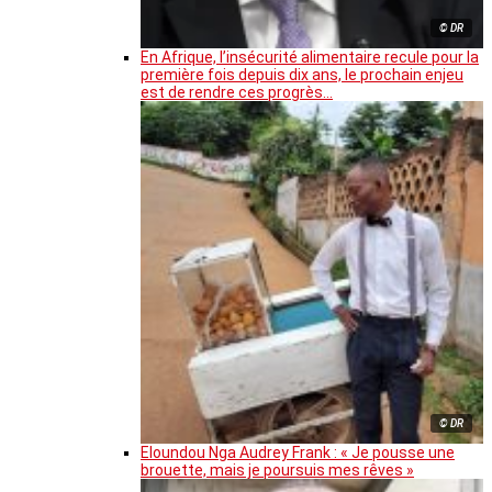
© DR
En Afrique, l’insécurité alimentaire recule pour la
première fois depuis dix ans, le prochain enjeu
est de rendre ces progrès…
© DR
Eloundou Nga Audrey Frank : « Je pousse une
brouette, mais je poursuis mes rêves »