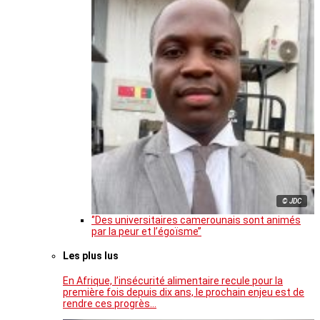
© JDC
‘’Des universitaires camerounais sont animés
par la peur et l’égoïsme’’
Les plus lus
En Afrique, l’insécurité alimentaire recule pour la
première fois depuis dix ans, le prochain enjeu est de
rendre ces progrès…