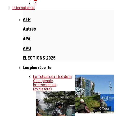
International
AFP
Autres
APA
APO
ELECTIONS 2025
Les plus récents
Le Tchad se retire de la
Cour pénale
internationale
(ministère)
© Xinhua