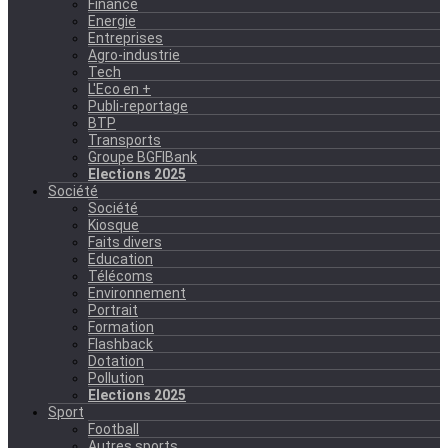
Finance
Energie
Entreprises
Agro-industrie
Tech
L'Eco en +
Publi-reportage
BTP
Transports
Groupe BGFIBank
Elections 2025
Société
Société
Kiosque
Faits divers
Education
Télécoms
Environnement
Portrait
Formation
Flashback
Dotation
Pollution
Elections 2025
Sport
Football
Autres sports