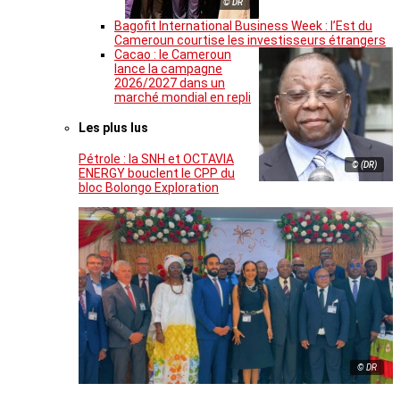
© DR
Bagofit International Business Week : l’Est du
Cameroun courtise les investisseurs étrangers
Cacao : le Cameroun
lance la campagne
2026/2027 dans un
marché mondial en repli
Les plus lus
Pétrole : la SNH et OCTAVIA
© (DR)
ENERGY bouclent le CPP du
bloc Bolongo Exploration
© DR