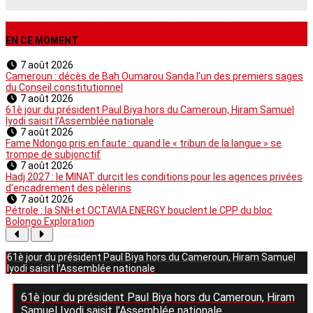
EN CE MOMENT
7 août 2026
Cameroun : décès de Bah Oumarou Sanda l’un des premiers sages
du Conseil constitutionnel
7 août 2026
61è jour du président Paul Biya hors du Cameroun, Hiram Samuel
Iyodi saisit l’Assemblée nationale
7 août 2026
Fame Ndongo pris en faute : quand le « tribun de la langue » se
trompe de subjonctif
7 août 2026
Hadj 2027 : le MINAT durcit les conditions pour les agences privées
d’encadrement des pèlerins
7 août 2026
Pétrole : la SNH et OCTAVIA ENERGY bouclent le CPP du bloc
Bolongo Exploration
61è jour du président Paul Biya hors du Cameroun, Hiram Samuel
Iyodi saisit l’Assemblée nationale
61è jour du président Paul Biya hors du Cameroun, Hiram
Samuel Iyodi saisit l’Assemblée nationale