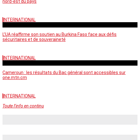
nord-est du pays
INTERNATIONAL
vendredi - 06:58 GMT
L’UA réaffirme son soutien au Burkina Faso face aux défis
sécuritaires et de souveraineté
INTERNATIONAL
mercredi - 10:46 GMT
Cameroun : les résultats du Bac général sont accessibles sur
one.mtn.cm
INTERNATIONAL
Toute l’info en continu