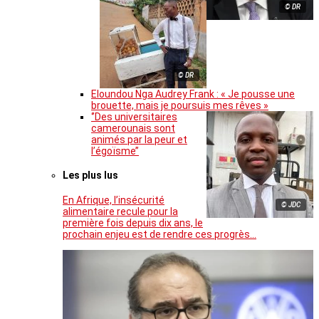
© DR
© DR
Eloundou Nga Audrey Frank : « Je pousse une
brouette, mais je poursuis mes rêves »
‘’Des universitaires
camerounais sont
animés par la peur et
l’égoïsme’’
Les plus lus
En Afrique, l’insécurité
© JDC
alimentaire recule pour la
première fois depuis dix ans, le
prochain enjeu est de rendre ces progrès…