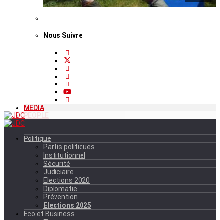
Nous Suivre
MEDIA
PEOPLE
Politique
Partis politiques
Institutionnel
Sécurité
Judiciaire
Elections 2020
Diplomatie
Prévention
Elections 2025
Eco et Business