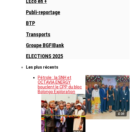
L'Eco en +
Publi-reportage
BTP
Transports
Groupe BGFIBank
ELECTIONS 2025
Les plus récents
Pétrole : la SNH et
OCTAVIA ENERGY
bouclent le CPP du bloc
Bolongo Exploration
© DR