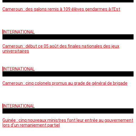
Cameroun : des galons remis à 109 élèves gendarmes à l’Est
INTERNATIONAL
mercredi - 10:50 GMT
Cameroun : début ce 05 août des finales nationales des jeux
universitaires
INTERNATIONAL
lundi - 16:32 GMT
Cameroun : cinq colonels promus au grade de général de brigade
INTERNATIONAL
mardi - 15:43 GMT
Guinée : cinq nouveaux ministres font leur entrée au gouvernement
lors d’un remaniement partiel