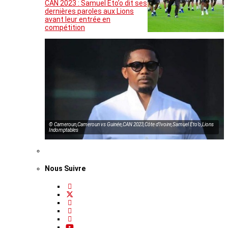
CAN 2023 : Samuel Eto’o dit ses
dernières paroles aux Lions
avant leur entrée en
compétition
© Cameroun,Cameroun vs Guinée,CAN 2023,Côte d’Ivoire,Samuel Eto’o,Lions
Indomptables
Nous Suivre