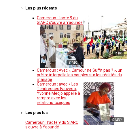
Les plus récents
Cameroun : l’acte 9 du
SIARC s’ouvre à Yaoundé
© DR
© (JDC)
Cameroun : Avec « L’amour ne Suffit pas ? », un
prêtre interpelle les couples sur les réalités du
mariage
Cameroun : avec « Les
Tendresses Fauves »,
Yvonne Medjo appelle à
rompre avec les
relations toxiques
Les plus lus
© (JDC)
Cameroun : l’acte 9 du SIARC
s’ouvre à Yaoundé