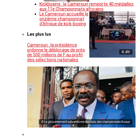
Kickboxing : le Cameroun remporte 40 médailles
aux 11e Championnats africains
Le Cameroun accueille le
onzième championnat
d’Afrique de kick-boxing
Les plus lus
Cameroun : la présidence
ordonne le déblocage de près
© JDC
de 500 millions de F au profit
des sélections nationales
© Le gouvernement subventionne les clubs des championnats locaux