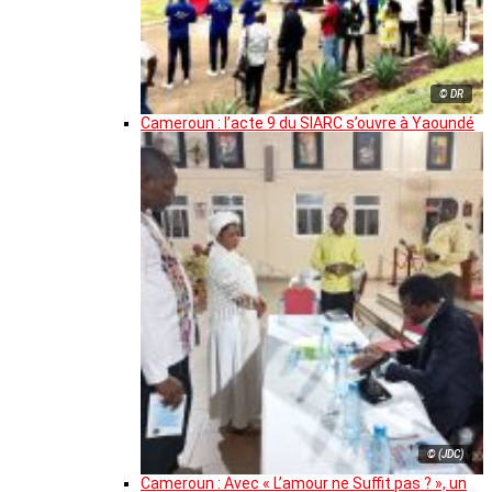
© DR
Cameroun : l’acte 9 du SIARC s’ouvre à Yaoundé
© (JDC)
Cameroun : Avec « L’amour ne Suffit pas ? », un