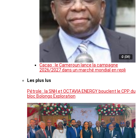
© (DR)
Cacao : le Cameroun lance la campagne
2026/2027 dans un marché mondial en repli
Les plus lus
Pétrole : la SNH et OCTAVIA ENERGY bouclent le CPP du
bloc Bolongo Exploration