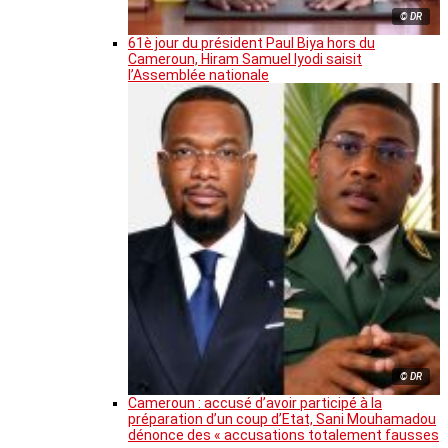
© DR
61è jour du président Paul Biya hors du
Cameroun, Hiram Samuel Iyodi saisit
l’Assemblée nationale
© DR
Cameroun : accusé d’avoir participé à la
préparation d’un coup d’Etat, Sani Mouhamadou
dénonce des « accusations totalement fausses