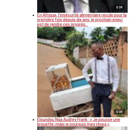
© DR
En Afrique, l’insécurité alimentaire recule pour la
première fois depuis dix ans, le prochain enjeu
est de rendre ces progrès…
© DR
Eloundou Nga Audrey Frank : « Je pousse une
brouette, mais je poursuis mes rêves »