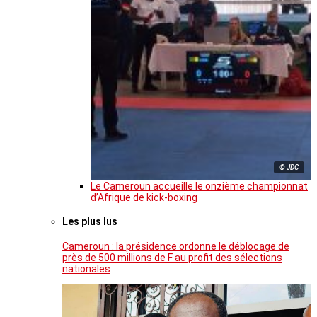
© JDC
Le Cameroun accueille le onzième championnat
d’Afrique de kick-boxing
Les plus lus
Cameroun : la présidence ordonne le déblocage de
près de 500 millions de F au profit des sélections
nationales