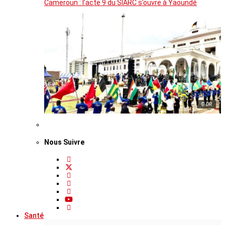
Cameroun : l’acte 9 du SIARC s’ouvre à Yaoundé
© DR
Nous Suivre
Santé