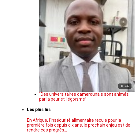
© JDC
‘’Des universitaires camerounais sont animés
par la peur et l’égoïsme’’
Les plus lus
En Afrique, l’insécurité alimentaire recule pour la
première fois depuis dix ans, le prochain enjeu est de
rendre ces progrès…