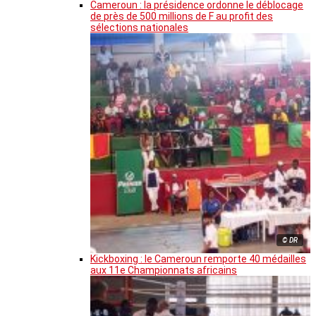
Cameroun : la présidence ordonne le déblocage
de près de 500 millions de F au profit des
sélections nationales
© DR
Kickboxing : le Cameroun remporte 40 médailles
aux 11e Championnats africains