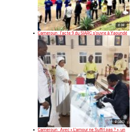
© DR
Cameroun : l’acte 9 du SIARC s’ouvre à Yaoundé
© (JDC)
Cameroun : Avec « L’amour ne Suffit pas ? », un