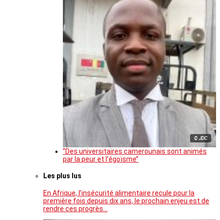
© JDC
‘’Des universitaires camerounais sont animés
par la peur et l’égoïsme’’
Les plus lus
En Afrique, l’insécurité alimentaire recule pour la
première fois depuis dix ans, le prochain enjeu est de
rendre ces progrès…