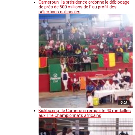
Cameroun : la présidence ordonne le déblocage
de près de 500 millions de F au profit des
sélections nationales
© DR
Kickboxing : le Cameroun remporte 40 médailles
aux 11e Championnats africains