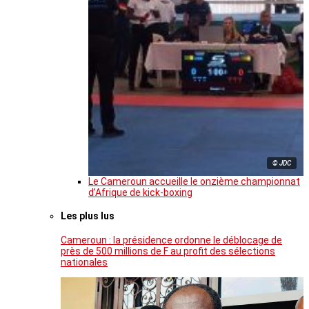
© JDC
Le Cameroun accueille le onzième championnat
d’Afrique de kick-boxing
Les plus lus
Cameroun : la présidence ordonne le déblocage de
près de 500 millions de F au profit des sélections
nationales