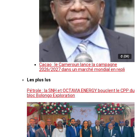
© (DR)
Cacao : le Cameroun lance la campagne
2026/2027 dans un marché mondial en repli
Les plus lus
Pétrole : la SNH et OCTAVIA ENERGY bouclent le CPP du
bloc Bolongo Exploration