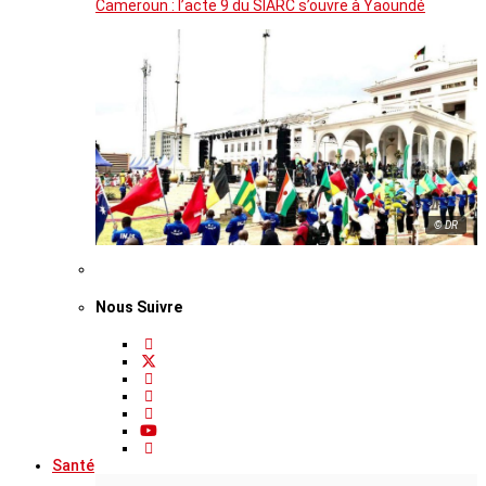
Cameroun : l’acte 9 du SIARC s’ouvre à Yaoundé
© DR
Nous Suivre
Santé