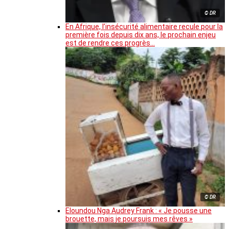
© DR
En Afrique, l’insécurité alimentaire recule pour la
première fois depuis dix ans, le prochain enjeu
est de rendre ces progrès…
© DR
Eloundou Nga Audrey Frank : « Je pousse une
brouette, mais je poursuis mes rêves »