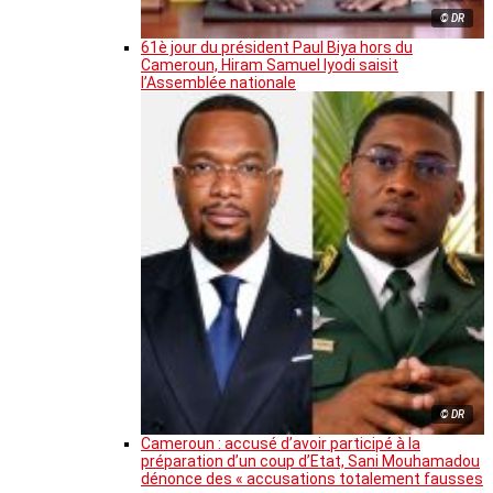
© DR
61è jour du président Paul Biya hors du
Cameroun, Hiram Samuel Iyodi saisit
l’Assemblée nationale
© DR
Cameroun : accusé d’avoir participé à la
préparation d’un coup d’Etat, Sani Mouhamadou
dénonce des « accusations totalement fausses