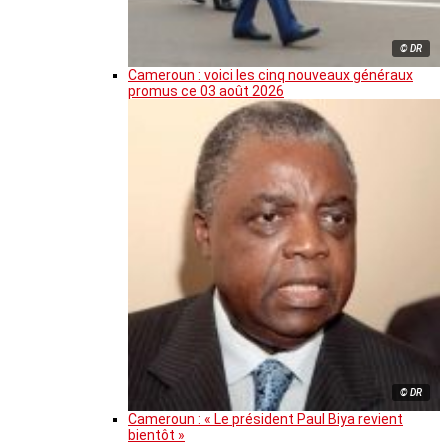
© DR
Cameroun : voici les cinq nouveaux généraux
promus ce 03 août 2026
© DR
Cameroun : « Le président Paul Biya revient
bientôt »