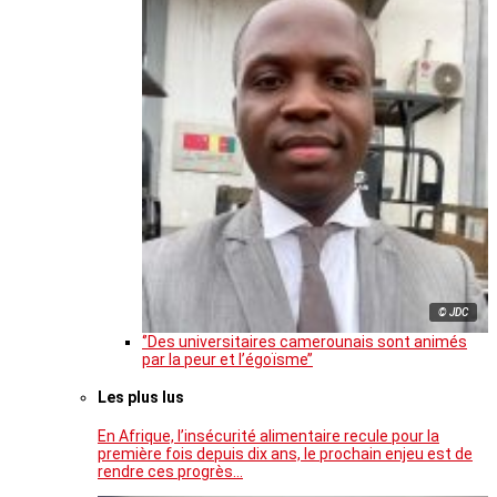
© JDC
‘’Des universitaires camerounais sont animés
par la peur et l’égoïsme’’
Les plus lus
En Afrique, l’insécurité alimentaire recule pour la
première fois depuis dix ans, le prochain enjeu est de
rendre ces progrès…