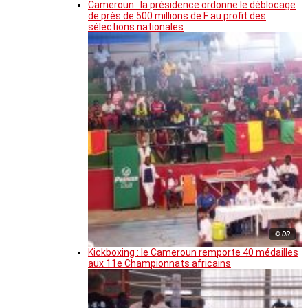
Cameroun : la présidence ordonne le déblocage
de près de 500 millions de F au profit des
sélections nationales
© DR
Kickboxing : le Cameroun remporte 40 médailles
aux 11e Championnats africains