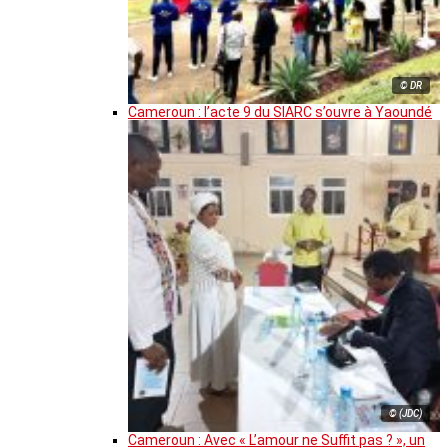
© DR
Cameroun : l’acte 9 du SIARC s’ouvre à Yaoundé
© (JDC)
Cameroun : Avec « L’amour ne Suffit pas ? », un