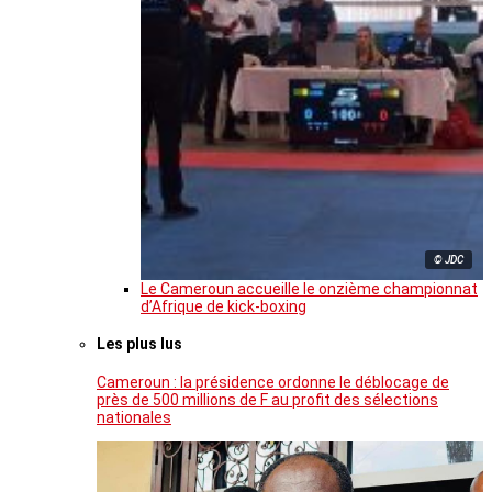
© JDC
Le Cameroun accueille le onzième championnat
d’Afrique de kick-boxing
Les plus lus
Cameroun : la présidence ordonne le déblocage de
près de 500 millions de F au profit des sélections
nationales