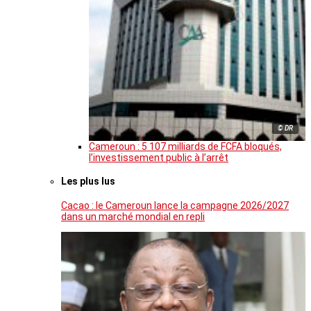
© DR
Cameroun : 5 107 milliards de FCFA bloqués,
l’investissement public à l’arrêt
Les plus lus
Cacao : le Cameroun lance la campagne 2026/2027
dans un marché mondial en repli