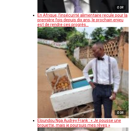
© DR
En Afrique, l’insécurité alimentaire recule pour la
première fois depuis dix ans, le prochain enjeu
est de rendre ces progrès…
© DR
Eloundou Nga Audrey Frank : « Je pousse une
brouette, mais je poursuis mes rêves »