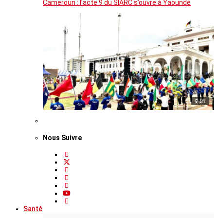
Cameroun : l’acte 9 du SIARC s’ouvre à Yaoundé
© DR
Nous Suivre
Santé