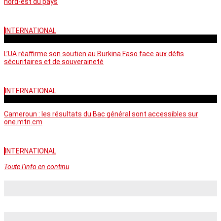
nord-est du pays
INTERNATIONAL
vendredi - 06:58 GMT
L’UA réaffirme son soutien au Burkina Faso face aux défis
sécuritaires et de souveraineté
INTERNATIONAL
mercredi - 10:46 GMT
Cameroun : les résultats du Bac général sont accessibles sur
one.mtn.cm
INTERNATIONAL
Toute l’info en continu