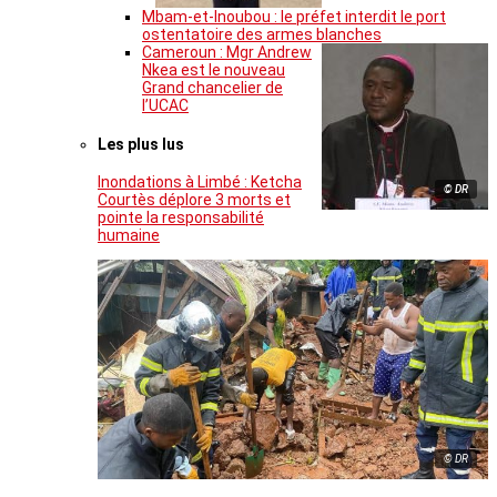
Mbam-et-Inoubou : le préfet interdit le port
ostentatoire des armes blanches
Cameroun : Mgr Andrew
Nkea est le nouveau
Grand chancelier de
l’UCAC
Les plus lus
Inondations à Limbé : Ketcha
© DR
Courtès déplore 3 morts et
pointe la responsabilité
humaine
© DR