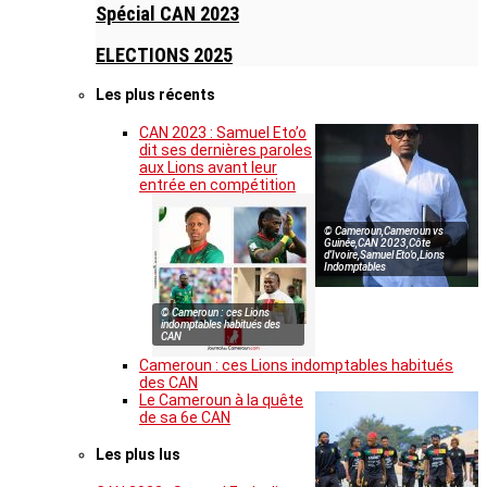
Spécial CAN 2023
ELECTIONS 2025
Les plus récents
CAN 2023 : Samuel Eto’o
dit ses dernières paroles
aux Lions avant leur
entrée en compétition
© Cameroun,Cameroun vs
Guinée,CAN 2023,Côte
d’Ivoire,Samuel Eto’o,Lions
Indomptables
© Cameroun : ces Lions
indomptables habitués des
CAN
Cameroun : ces Lions indomptables habitués
des CAN
Le Cameroun à la quête
de sa 6e CAN
Les plus lus