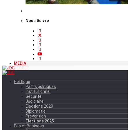
Nous Suivre
MEDIA
PEOPLE
Politique
Partis politiques
Institutionnel
Sécurité
Judiciaire
Elections 2020
Diplomatie
Prévention
Elections 2025
Eco et Business