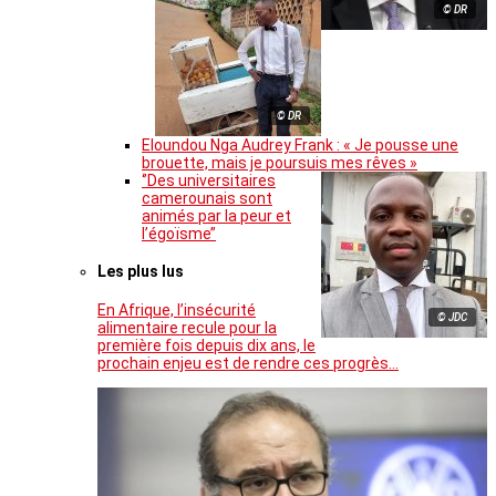
© DR
© DR
Eloundou Nga Audrey Frank : « Je pousse une
brouette, mais je poursuis mes rêves »
‘’Des universitaires
camerounais sont
animés par la peur et
l’égoïsme’’
Les plus lus
En Afrique, l’insécurité
© JDC
alimentaire recule pour la
première fois depuis dix ans, le
prochain enjeu est de rendre ces progrès…