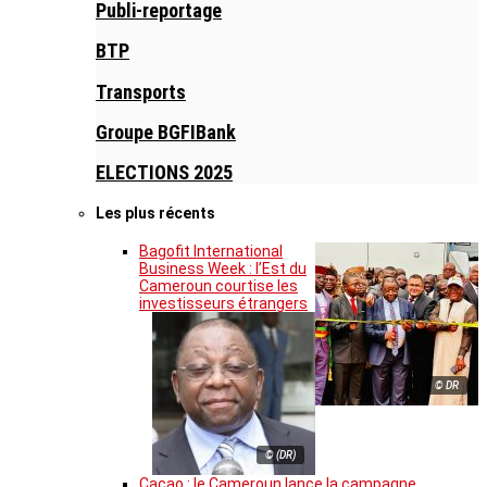
Publi-reportage
BTP
Transports
Groupe BGFIBank
ELECTIONS 2025
Les plus récents
Bagofit International
Business Week : l’Est du
Cameroun courtise les
investisseurs étrangers
© DR
© (DR)
Cacao : le Cameroun lance la campagne