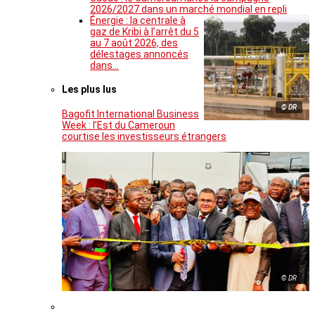
2026/2027 dans un marché mondial en repli
Énergie : la centrale à
gaz de Kribi à l’arrêt du 5
au 7 août 2026, des
délestages annoncés
dans…
Les plus lus
© DR
Bagofit International Business
Week : l’Est du Cameroun
courtise les investisseurs étrangers
© DR