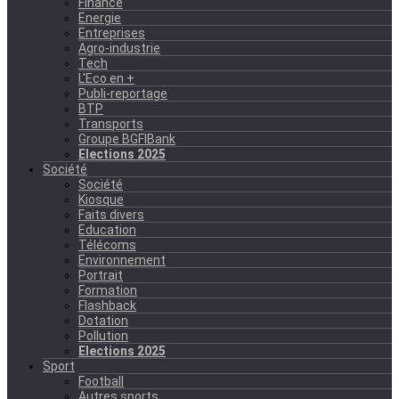
Finance
Energie
Entreprises
Agro-industrie
Tech
L'Eco en +
Publi-reportage
BTP
Transports
Groupe BGFIBank
Elections 2025
Société
Société
Kiosque
Faits divers
Education
Télécoms
Environnement
Portrait
Formation
Flashback
Dotation
Pollution
Elections 2025
Sport
Football
Autres sports