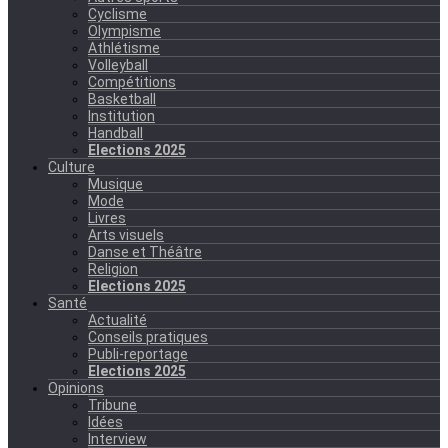
Cyclisme
Olympisme
Athlétisme
Volleyball
Compétitions
Basketball
Institution
Handball
Elections 2025
Culture
Musique
Mode
Livres
Arts visuels
Danse et Théâtre
Religion
Elections 2025
Santé
Actualité
Conseils pratiques
Publi-reportage
Elections 2025
Opinions
Tribune
Idées
Interview