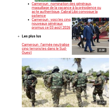
Cameroun : nomination des généraux,
maquillage de la vacance à la présidence ou
acte authentique, Cabral Libii convoque la
patience
Cameroun : voici les cinq
nouveaux généraux
promus ce 03 août 2026
Les plus lus
Cameroun : l’armée neutralise
cinq terroristes dans le Sud-
© DR
Ouest
© DR