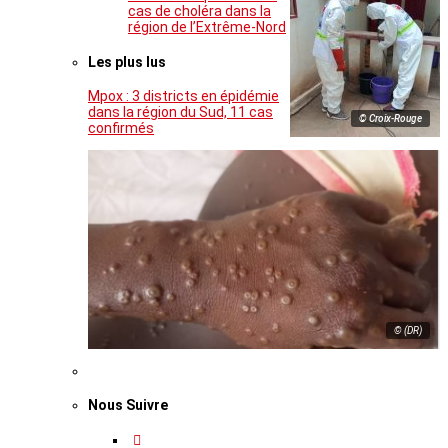
cas de choléra dans la
région de l’Extrême-Nord
Les plus lus
Mpox : 3 districts en épidémie
dans la région du Sud, 11 cas
© Croix-Rouge
confirmés
© (DR)
Nous Suivre