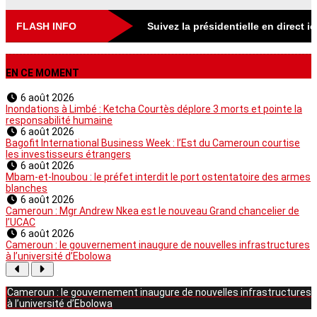
FLASH INFO
Suivez la présidentielle en direct i
EN CE MOMENT
6 août 2026
Inondations à Limbé : Ketcha Courtès déplore 3 morts et pointe la
responsabilité humaine
6 août 2026
Bagofit International Business Week : l’Est du Cameroun courtise
les investisseurs étrangers
6 août 2026
Mbam-et-Inoubou : le préfet interdit le port ostentatoire des armes
blanches
6 août 2026
Cameroun : Mgr Andrew Nkea est le nouveau Grand chancelier de
l’UCAC
6 août 2026
Cameroun : le gouvernement inaugure de nouvelles infrastructures
à l’université d’Ebolowa
Cameroun : le gouvernement inaugure de nouvelles infrastructures
à l’université d’Ebolowa