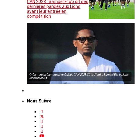
CAN 2023 : Samuel Eto’o dit ses
dernières paroles aux Lions
avant leur entrée en
compétition
© Cameroun,Cameroun vs Guinée,CAN 2023,Côte d’Ivoire,Samuel Eto’o,Lions
Indomptables
Nous Suivre