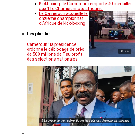
Kickboxing : le Cameroun remporte 40 médailles
aux 11e Championnats africains
Le Cameroun accueille le
onzième championnat
d’Afrique de kick-boxing
Les plus lus
Cameroun : la présidence
ordonne le déblocage de près
© JDC
de 500 millions de F au profit
des sélections nationales
© Le gouvernement subventionne les clubs des championnats locaux