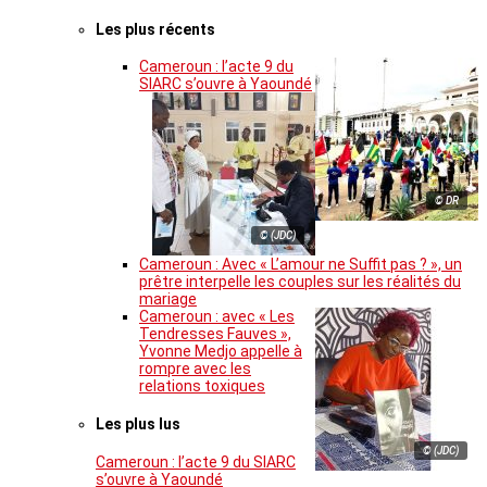
Les plus récents
Cameroun : l’acte 9 du
SIARC s’ouvre à Yaoundé
© DR
© (JDC)
Cameroun : Avec « L’amour ne Suffit pas ? », un
prêtre interpelle les couples sur les réalités du
mariage
Cameroun : avec « Les
Tendresses Fauves »,
Yvonne Medjo appelle à
rompre avec les
relations toxiques
Les plus lus
© (JDC)
Cameroun : l’acte 9 du SIARC
s’ouvre à Yaoundé