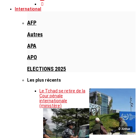
International
AFP
Autres
APA
APO
ELECTIONS 2025
Les plus récents
Le Tchad se retire de la
Cour pénale
internationale
(ministère)
© Xinhua