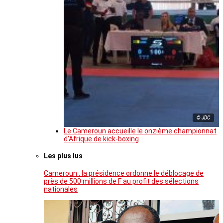
© JDC
Le Cameroun accueille le onzième championnat
d’Afrique de kick-boxing
Les plus lus
Cameroun : la présidence ordonne le déblocage de
près de 500 millions de F au profit des sélections
nationales