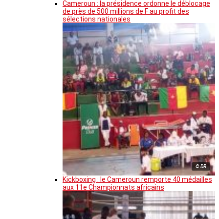
Cameroun : la présidence ordonne le déblocage
de près de 500 millions de F au profit des
sélections nationales
© DR
Kickboxing : le Cameroun remporte 40 médailles
aux 11e Championnats africains