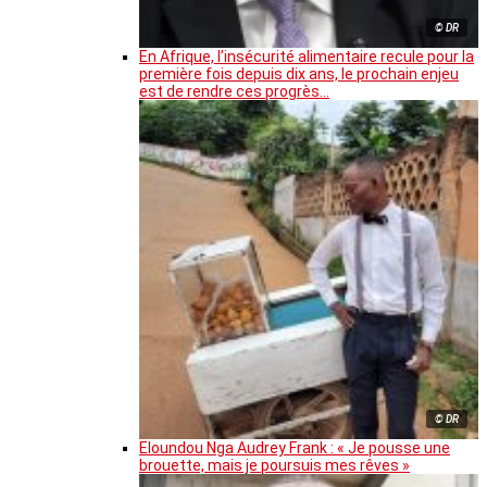
© DR
En Afrique, l’insécurité alimentaire recule pour la
première fois depuis dix ans, le prochain enjeu
est de rendre ces progrès…
© DR
Eloundou Nga Audrey Frank : « Je pousse une
brouette, mais je poursuis mes rêves »