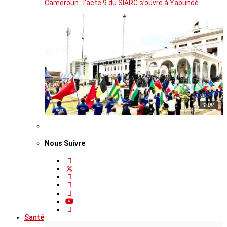
Cameroun : l’acte 9 du SIARC s’ouvre à Yaoundé
© DR
Nous Suivre
Santé