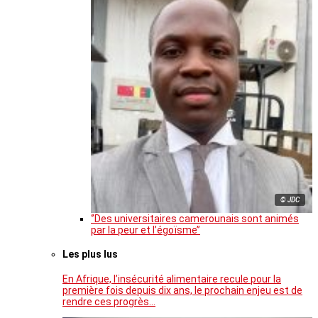
© JDC
‘’Des universitaires camerounais sont animés
par la peur et l’égoïsme’’
Les plus lus
En Afrique, l’insécurité alimentaire recule pour la
première fois depuis dix ans, le prochain enjeu est de
rendre ces progrès…