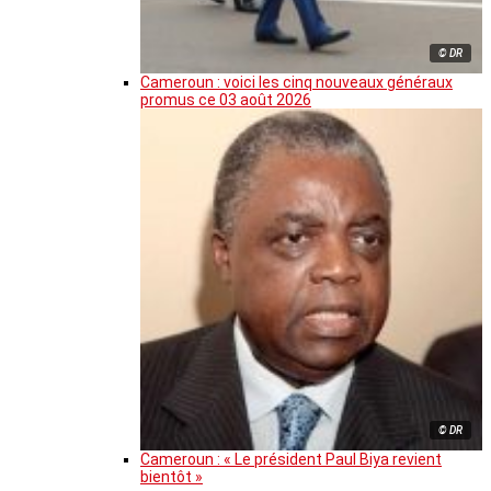
© DR
Cameroun : voici les cinq nouveaux généraux
promus ce 03 août 2026
© DR
Cameroun : « Le président Paul Biya revient
bientôt »