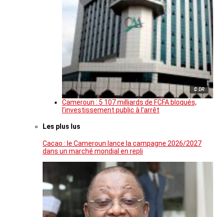
© DR
Cameroun : 5 107 milliards de FCFA bloqués,
l’investissement public à l’arrêt
Les plus lus
Cacao : le Cameroun lance la campagne 2026/2027
dans un marché mondial en repli