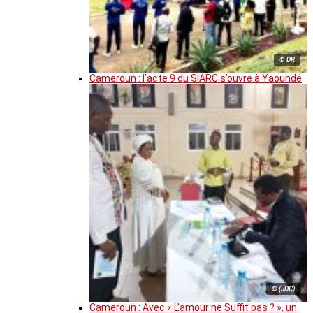
© DR
Cameroun : l’acte 9 du SIARC s’ouvre à Yaoundé
© (JDC)
Cameroun : Avec « L’amour ne Suffit pas ? », un